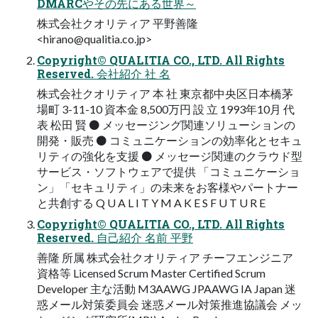
DMARCやその先にある世界～
株式会社クオリティア 平野善隆
<
hirano@qualitia.co.jp
>
Copyright© QUALITIA CO., LTD. All Rights
Reserved. 会社紹介 社 名
株式会社クオリティア 本 社 東京都中央区日本橋茅
場町 3-11-10 資本金 8,500万円 設 立 1993年10月 代
表 松田 賢 ⚫ メッセージング関連ソリューションの
開発・販売 ⚫ コミュニケーションの効率化とセキュ
リティの強化を支援 ⚫ メッセージ関連のクラウド型
サービス・ソフトウェアで提供 「コミュニケーショ
ン」「セキュリティ」の未来をお客様やパートナー
と共創する Q U A L I T Y M A K E S F U T U R E
Copyright© QUALITIA CO., LTD. All Rights
Reserved. 自己紹介 名前 平野
善隆 所属 株式会社クオリティア チーフエンジニア
資格等 Licensed Scrum Master Certified Scrum
Developer 主な活動 M3AAWG JPAAWG IA Japan 迷
惑メール対策委員会 迷惑メール対策推進協議会 メッ