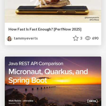
How Fast Is Fast Enough? [PerfNow 2025]
tammyeverts
3
690