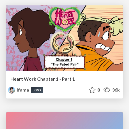
Heart Work Chapter 1 - Part 1
lfama
8
36k
PRO