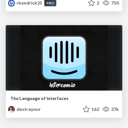
rkendrick25
2
750
PRO
The Language of Interfaces
destraynor
162
27k