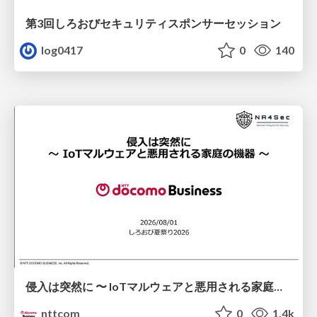
第3回しろおびセキュリティスポンサーセッション
log0417
0
140
侵入は突然に 〜 IoTマルウェアと悪用される家庭の機器 ～ / When Intrusion Strikes: IoT Malware and the Abuse of Home Devices
nttcom
0
1.4k