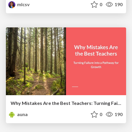
mlcsv
0
190
Why Mistakes Are the Best Teachers: Turning Failure into a Pathway for Growth
auna
0
190