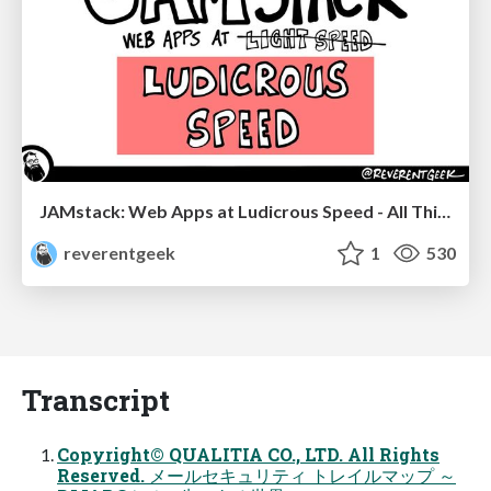
JAMstack: Web Apps at Ludicrous Speed - All Things Open 2022
reverentgeek
1
530
Transcript
Copyright© QUALITIA CO., LTD. All Rights
Reserved. メールセキュリティ トレイルマップ ～