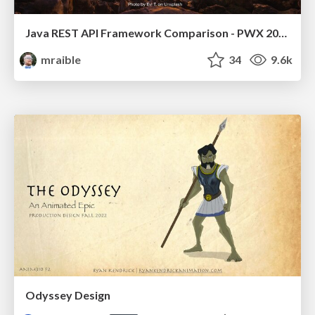
Java REST API Framework Comparison - PWX 2021
mraible
34
9.6k
Odyssey Design