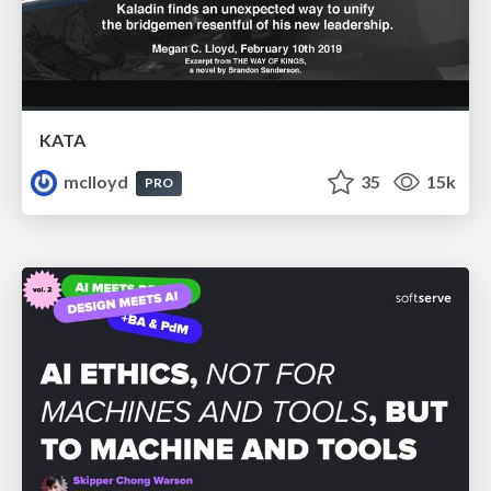
KATA
mclloyd
35
15k
PRO