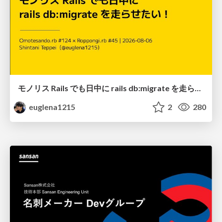
モノリス Rails でも日中に rails db:migrate を走らせたい！ / Daytime rails db:migrate on Monolithic Rails!
euglena1215
2
280