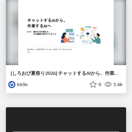
[しろおび夏祭り2026] チャットするAIから、作業するAIへ - 使われ方の変化と、その裏側で起きていること
kk0n
0
1.6k