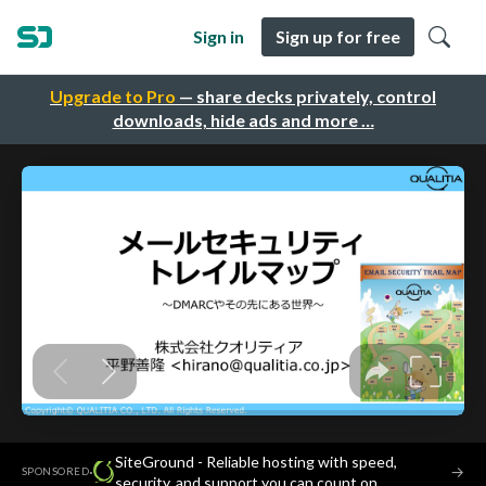
Sign in
Sign up for free
Upgrade to Pro
— share decks privately, control
downloads, hide ads and more …
SiteGround - Reliable hosting with speed,
·
→
SPONSORED
security, and support you can count on.