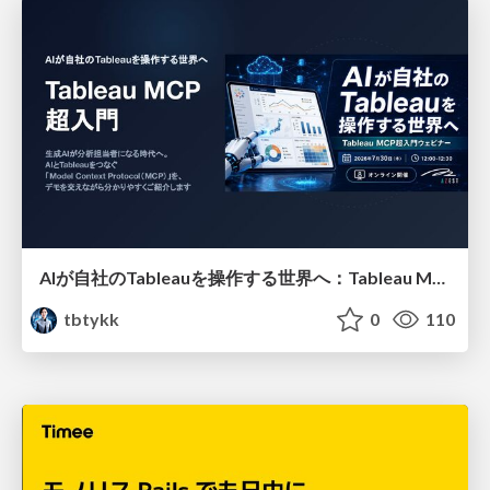
AIが自社のTableauを操作する世界へ：Tableau MCP超入門
tbtykk
0
110