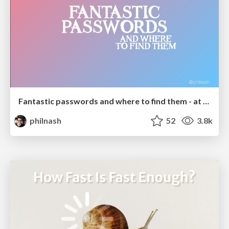
Fantastic passwords and where to find them - at NoRuKo
philnash
52
3.8k