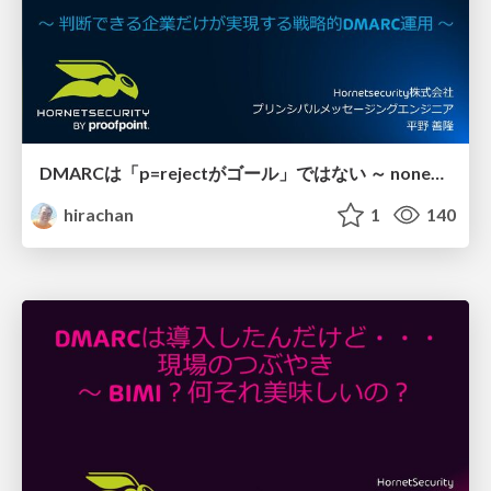
DMARCは「p=rejectがゴール」ではない ～ none放置もreject即設定も危険
hirachan
1
140