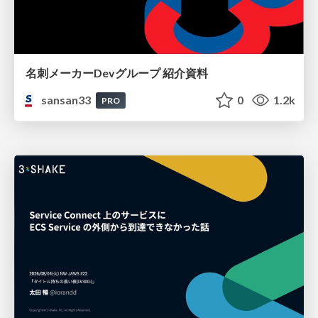
名刺メーカーDevグループ 紹介資料
sansan33
0
1.2k
PRO