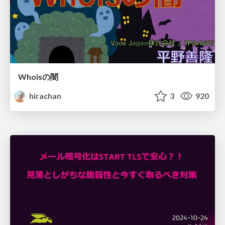
Whoisの闇
hirachan
3
920