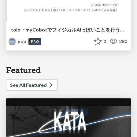
toio・myCobotでフィジカルAIっぽいことを行うための検討（とりあえず調査） / フィジカルAI LT（IoTLTによる開催）
you
0
280
PRO
Featured
See All Featured