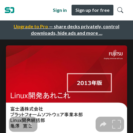
Sign in
Sign up for free
Upgrade to Pro
— share decks privately, control
downloads, hide ads and more …