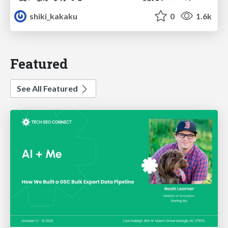
shiki_kakaku
0
1.6k
Featured
See All Featured