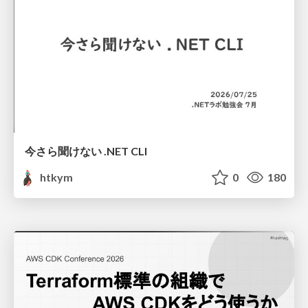
今さら聞けない .NET CLI
htkym
0
180