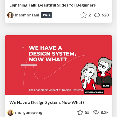
Lightning Talk: Beautiful Slides for Beginners
inesmontani
2
620
PRO
We Have a Design System, Now What?
morganepeng
55
8.2k