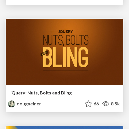
jQuery: Nuts, Bolts and Bling
dougneiner
66
8.5k