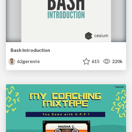
Bash Introduction
62gerente
615
220k