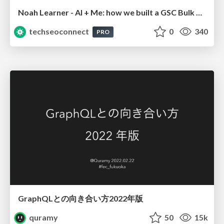
Noah Learner - AI + Me: how we built a GSC Bulk Export data pipeline
techseoconnect
0
340
PRO
GraphQLとの向き合い方2022年版
quramy
50
15k