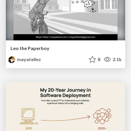
Leo the Paperboy
mayatellez
8
2.1k