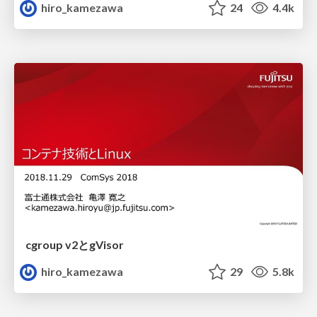
hiro_kamezawa
24
4.4k
cgroup v2とgVisor
hiro_kamezawa
29
5.8k