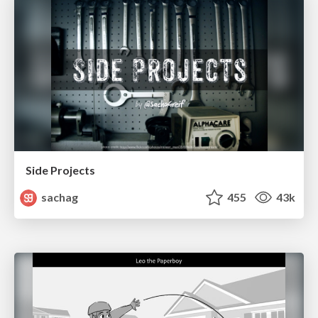
Side Projects
sachag
455
43k