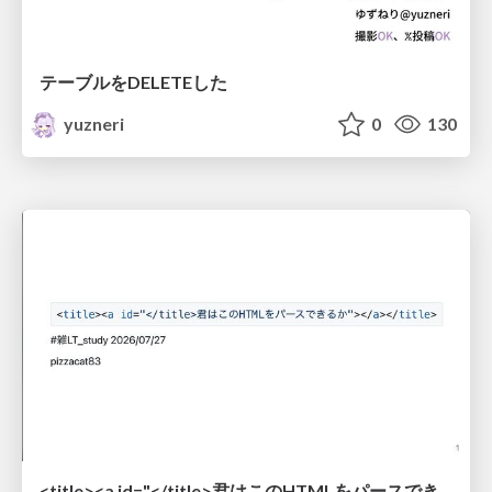
テーブルをDELETEした
yuzneri
0
130
<title><a id="</title>君はこのHTMLをパースできるか"></a></title> #雑LT_study