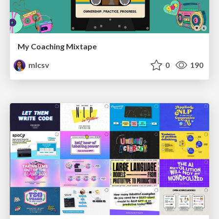
My Coaching Mixtape
mlcsv
0
190