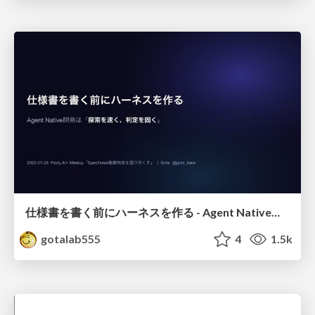
仕様書を書く前にハーネスを作る - Agent Native開発は「探索を速く、判定を固く」
gotalab555
4
1.5k