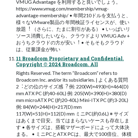
VMUG Advantage を利⽤すると良いでしょう。
https://www.vmug.com/membership/vmug-
advantage-membership/ • 年間210ドルを⽀払うと、
様々なVMware製品の 年間検証ライセンスが、使い
放題︕ （さらに、たまに割引がある） • いっぱいリ
ソース消費したいなら、クラウドより VMUG Adv +
おうちクラウドの⽅が安い︕ • そもそもクラウド
は、従量課⾦が怖い
11 Broadcom Proprietary and Confidential.
Copyright © 2024 Broadcom. All
Rights Reserved. The term “Broadcom” refers to
Broadcom Inc. and/or its subsidiaries. | よくある質問
2︓どの位のサイズ感︖ 例: 220(W)×493(H)×464(D)
mm ATX PC (約40-60L) 例: 205(W)×390(H)×380(D)
mm microATX PC (約20-40L) Mini-ITX PC (約3-20L)
例: 84(W)×244(H)×217(D) mm
117(W)×51(H)×112(D) mm ミニPC(約0.6L) ※ サイズ
はあくまで⽬安。当てはまらないケースも存在しま
す • 各サイズは、搭載マザーボードによって⼤体決
まる。 • ミニPCとATX PCは、最⼤で100倍位、体積