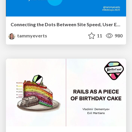
Connecting the Dots Between Site Speed, User Experience & Your Business [WebExpo 2025]
tammyeverts
11
980