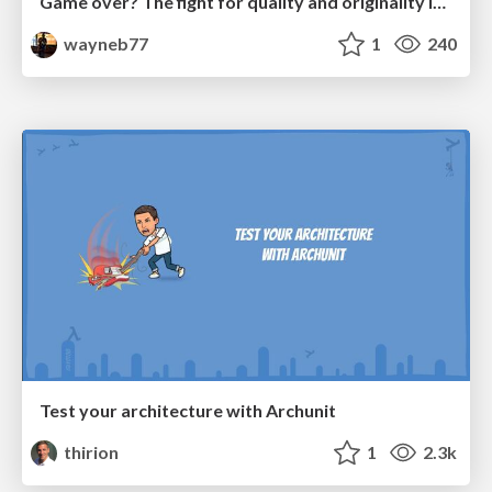
Game over? The fight for quality and originality in the time of robots
wayneb77
1
240
Test your architecture with Archunit
thirion
1
2.3k