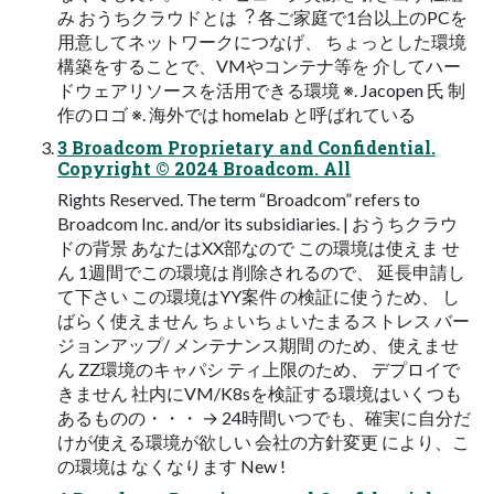
み おうちクラウドとは︖ 各ご家庭で1台以上のPCを
⽤意してネットワークにつなげ、 ちょっとした環境
構築をすることで、VMやコンテナ等を 介してハー
ドウェアリソースを活⽤できる環境 ※. Jacopen ⽒ 制
作のロゴ ※. 海外では homelab と呼ばれている
3 Broadcom Proprietary and Confidential.
Copyright © 2024 Broadcom. All
Rights Reserved. The term “Broadcom” refers to
Broadcom Inc. and/or its subsidiaries. | おうちクラウ
ドの背景 あなたはXX部なので この環境は使えま せ
ん 1週間でこの環境は 削除されるので、 延⻑申請し
て下さい この環境はYY案件 の検証に使うため、 し
ばらく使えません ちょいちょいたまるストレス バー
ジョンアップ/ メンテナンス期間 のため、使えませ
ん ZZ環境のキャパシ ティ上限のため、 デプロイで
きません 社内にVM/K8sを検証する環境はいくつも
あるものの・・・ → 24時間いつでも、確実に⾃分だ
けが使える環境が欲しい 会社の⽅針変更 により、こ
の環境は なくなります New !