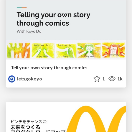
Tell your own story through comics
letsgokoyo
1
1k