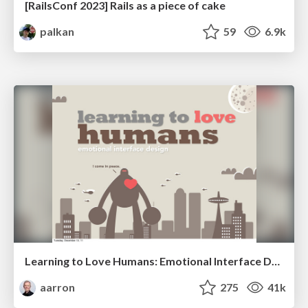
[RailsConf 2023] Rails as a piece of cake
palkan
59
6.9k
Learning to Love Humans: Emotional Interface Design
aarron
275
41k