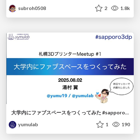
subroh0508
2
1.8k
大学内にファブスペースをつくってみた #sapporo3dp / Making HIU Fab
yumulab
1
190