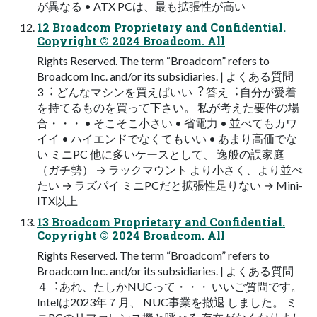
が異なる • ATX PCは、最も拡張性が⾼い
12 Broadcom Proprietary and Confidential.
Copyright © 2024 Broadcom. All
Rights Reserved. The term “Broadcom” refers to
Broadcom Inc. and/or its subsidiaries. | よくある質問
3︓ どんなマシンを買えばいい︖ 答え︓⾃分が愛着
を持てるものを買って下さい。 私が考えた要件の場
合・・・ • そこそこ⼩さい • 省電⼒ • 並べてもカワ
イイ • ハイエンドでなくてもいい • あまり⾼価でな
い ミニPC 他に多いケースとして、 逸般の誤家庭
（ガチ勢） → ラックマウント より⼩さく、より並べ
たい → ラズパイ ミニPCだと拡張性⾜りない → Mini-
ITX以上
13 Broadcom Proprietary and Confidential.
Copyright © 2024 Broadcom. All
Rights Reserved. The term “Broadcom” refers to
Broadcom Inc. and/or its subsidiaries. | よくある質問
４︓あれ、たしかNUCって・・・ いいご質問です。
Intelは2023年７⽉、 NUC事業を撤退 しました。 ミ