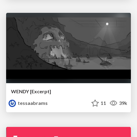
WENDY [Excerpt]
tessaabrams
11
39k