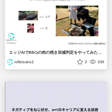
エッジAIでBBQの肉の焼き加減判定をやってみた #iotlt #seeed
n0bisuke2
2
330