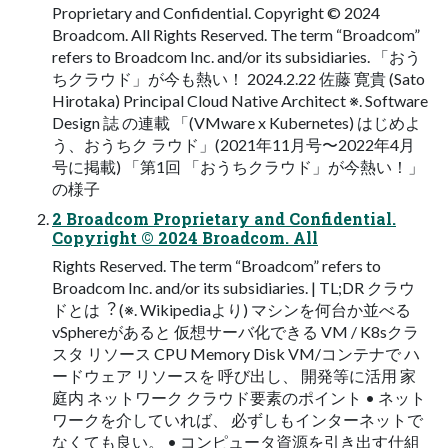
Proprietary and Confidential. Copyright © 2024
Broadcom. All Rights Reserved. The term “Broadcom”
refers to Broadcom Inc. and/or its subsidiaries. 「おう
ちクラウド」が今も熱い！ 2024.2.22 佐藤 寛貴 (Sato
Hirotaka) Principal Cloud Native Architect ※. Software
Design 誌 の連載 「(VMware x Kubernetes) はじめよ
う、おうちク ラウド」(2021年11月号〜2022年4月
号に掲載) 「第1回 「おうちクラウド」が今熱い！」
の様子
2 Broadcom Proprietary and Confidential.
Copyright © 2024 Broadcom. All
Rights Reserved. The term “Broadcom” refers to
Broadcom Inc. and/or its subsidiaries. | TL;DR クラウ
ドとは︖ (※. Wikipediaより) マシンを何台か並べる
vSphereがあると 仮想サーバ化できる VM / K8sクラ
スタ リソース CPU Memory Disk VM/コンテナで ハ
ードウェア リソースを 呼び出し、 開発等に活⽤ 家
庭内 ネットワーク クラウド要素のポイント • ネット
ワークを介していれば、 必ずしもインターネットで
なくても良い。 • コンピュータ資源を引き出す仕組