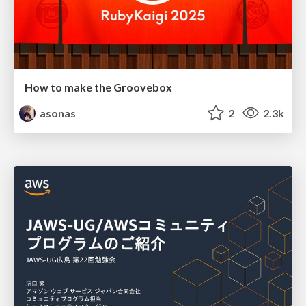
How to make the Groovebox
asonas
2
2.3k