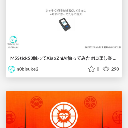
M5StickS3触ってXiaoZhiAI触ってみた #にぼし香 #iotlt
n0bisuke2
0
290