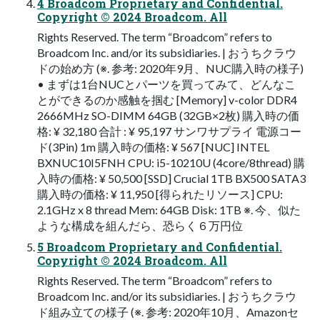
4 Broadcom Proprietary and Confidential.
Copyright © 2024 Broadcom. All
Rights Reserved. The term “Broadcom” refers to
Broadcom Inc. and/or its subsidiaries. | おうちクラウ
ドの始め⽅ (※. 参考: 2020年9⽉、NUC購⼊時の様⼦)
• まずは1台NUCとパーツを買ってみて、どんなこ
とができるのか感触を掴む [Memory] v-color DDR4
2666MHz SO-DIMM 64GB (32GB×2枚) 購⼊時の価
格: ¥ 32,180 合計 : ¥ 95,197 サンワサプライ 電源コー
ド(3Pin) 1m 購⼊時の価格: ¥ 567 [NUC] INTEL
BXNUC10I5FNH CPU: i5-10210U (4core/8thread) 購
⼊時の価格: ¥ 50,500 [SSD] Crucial 1TB BX500 SATA3
購⼊時の価格: ¥ 11,950 [得られたリソース] CPU:
2.1GHz x 8 thread Mem: 64GB Disk: 1TB ※. 今、似た
ような構成を組んだら、恐らく６万円位
5 Broadcom Proprietary and Confidential.
Copyright © 2024 Broadcom. All
Rights Reserved. The term “Broadcom” refers to
Broadcom Inc. and/or its subsidiaries. | おうちクラウ
ド組み⽴ての様⼦ (※. 参考: 2020年10⽉、Amazonセ