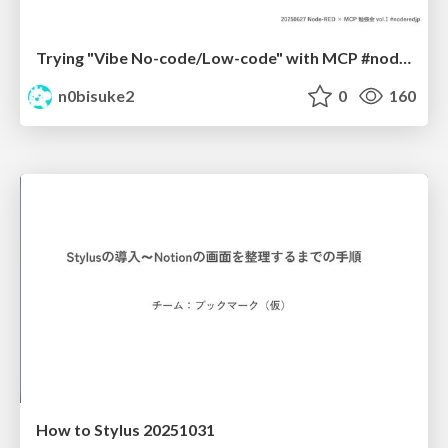
Trying "Vibe No-code/Low-code" with MCP #noderedjp
n0bisuke2
0
160
How to Stylus 20251031