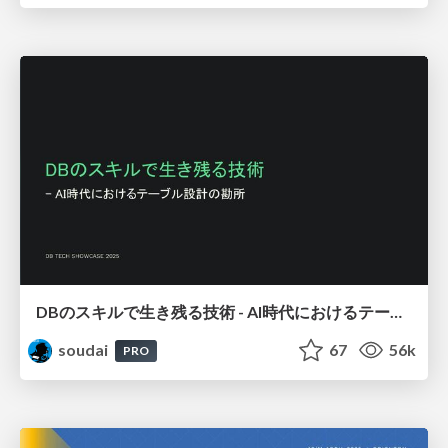
DBのスキルで生き残る技術 - AI時代におけるテーブル設計の勘所
soudai
67
56k
PRO