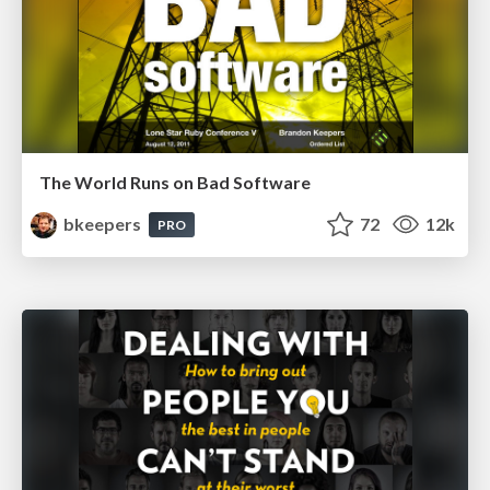
The World Runs on Bad Software
bkeepers
72
12k
PRO