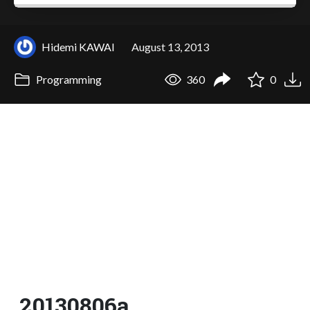
Hidemi KAWAI
August 13, 2013
Programming
360
0
20130806a