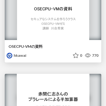
OSECPU-VMの資料
hkawai
0
770