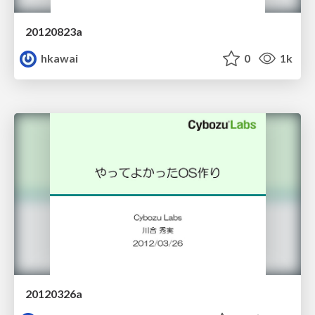
20120823a
hkawai
0
1k
20120326a