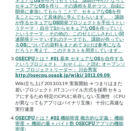
キュアなOSを作ろうゼミでは、講師が中心となって
セキュアなOSを作り、その過程を見せつつ、自由に
開発に参加してもらう ことで、セキュアなOSを作
ることについて具体的に学んでもらいます。 ・講師
が作るセキュアなOS開発プロジェクトを手伝うとい
うテーマ ・自分で1からセキュアなOSを作っていく
というテーマ ・その他の、このゼミにふさわしい関
連開発テーマ いずれのテーマでも、講師が作ってい
るOSについての資料をまとめて おけば参考になる
だろうと考えて、このテキストを用意しています。
OSECPUとは？ #01 基本 セキュアなOSを自作する
というプロジェクト 「おせくぷ」と読む オープンソ
ース プロジェクトリーダー： 川合秀実
http://osecpu.osask.jp/wiki/ 2012.09.09:
Wiki立ち上げ 2013.03.19: 実装開始 → つまりはまだ
若いプロジェクト JITコンパイル方式を採用 セキュ
アにするため 特定のCPUに依存しない互換性 （CPU
が異なってもアプリはバイナリ互換） 十分に高速な
実行速度
OSECPUとは？ #02 機能密度 概念的な定義： 機能
密度 ＝ 機能の量 ÷ バイト数 OSECPUアプリの機能
密度: