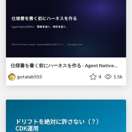
仕様書を書く前にハーネスを作る - Agent Native開発は「探索を速く、判定を固く」
gotalab555
4
1.5k