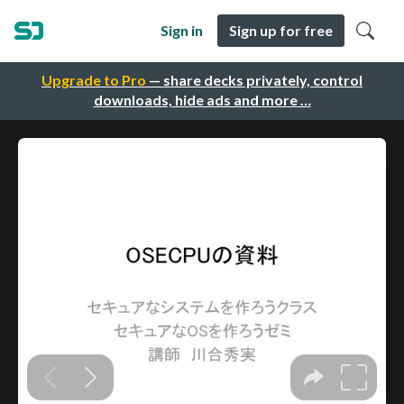
Sign in
Sign up for free
Upgrade to Pro
— share decks privately, control
downloads, hide ads and more …