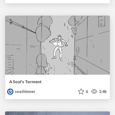
A Soul's Torment
seathinner
6
3.4k