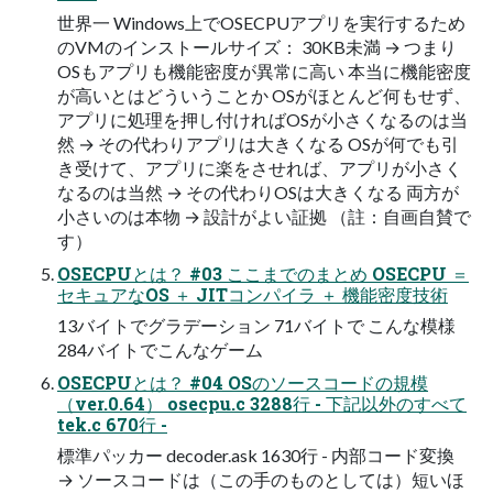
世界一 Windows上でOSECPUアプリを実行するため
のVMのインストールサイズ： 30KB未満 → つまり
OSもアプリも機能密度が異常に高い 本当に機能密度
が高いとはどういうことか OSがほとんど何もせず、
アプリに処理を押し付ければOSが小さくなるのは当
然 → その代わりアプリは大きくなる OSが何でも引
き受けて、アプリに楽をさせれば、アプリが小さく
なるのは当然 → その代わりOSは大きくなる 両方が
小さいのは本物 → 設計がよい証拠 （註：自画自賛で
す）
OSECPUとは？ #03 ここまでのまとめ OSECPU ＝
セキュアなOS ＋ JITコンパイラ ＋ 機能密度技術
13バイトでグラデーション 71バイトで こんな模様
284バイトでこんなゲーム
OSECPUとは？ #04 OSのソースコードの規模
（ver.0.64） osecpu.c 3288行 - 下記以外のすべて
tek.c 670行 -
標準パッカー decoder.ask 1630行 - 内部コード変換
→ ソースコードは（この手のものとしては）短いほ