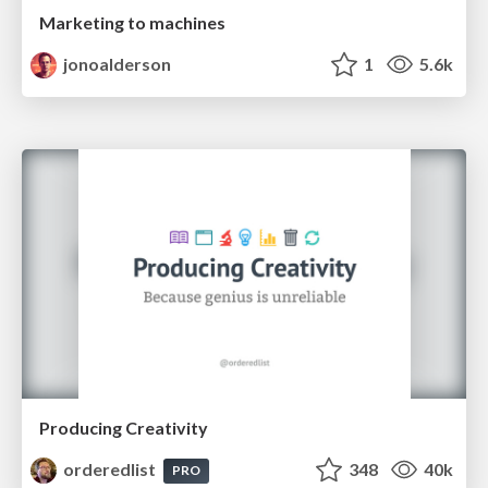
Marketing to machines
jonoalderson
1
5.6k
Producing Creativity
orderedlist
348
40k
PRO