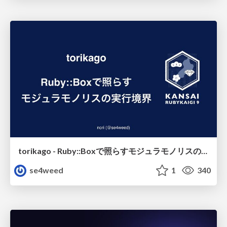
torikago - Ruby::Boxで照らすモジュラモノリスの実行境界
se4weed
1
340