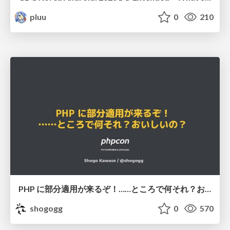
pluu
0
210
PHP に部分適用が来るぞ！……ところで何それ？おいしいの？ #phpcon / phpcon-2026
shogogg
0
570