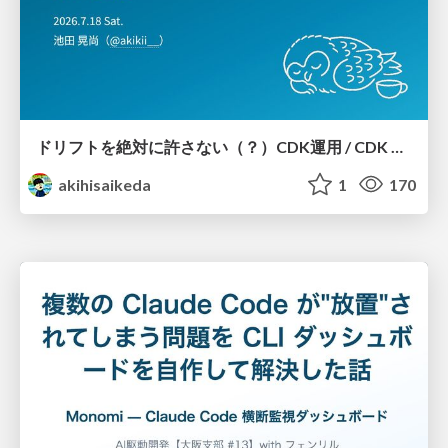
ドリフトを絶対に許さない（？）CDK運用 / CDK Ops with Zero Tolerance for Drifts (?)
akihisaikeda
1
170