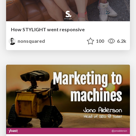
How STYLIGHT went responsive
nonsquared
100
6.2k