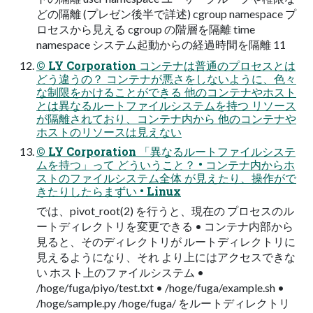
どの隔離 (プレゼン後半で詳述) cgroup namespace プ
ロセスから⾒える cgroup の階層を隔離 time
namespace システム起動からの経過時間を隔離 11
© LY Corporation コンテナは普通のプロセスとは
どう違うの？ コンテナが悪さをしないように、⾊々
な制限をかけることができる 他のコンテナやホスト
とは異なるルートファイルシステムを持つ リソース
が隔離されており、コンテナ内から 他のコンテナや
ホストのリソースは⾒えない
© LY Corporation 「異なるルートファイルシステ
ムを持つ」って どういうこと？ • コンテナ内からホ
ストのファイルシステム全体 が⾒えたり、操作がで
きたりしたらまずい • Linux
では、pivot_root(2) を⾏うと、現在の プロセスのル
ートディレクトリを変更できる • コンテナ内部から
⾒ると、そのディレクトリが ルートディレクトリに
⾒えるようになり、それ より上にはアクセスできな
い ホスト上のファイルシステム •
/hoge/fuga/piyo/test.txt • /hoge/fuga/example.sh •
/hoge/sample.py /hoge/fuga/ をルートディレクトリ