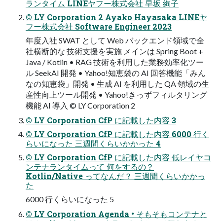
ランタイム LINEヤフー株式会社 早坂 絢⼦
© LY Corporation 2 Ayako Hayasaka LINEヤ
フー株式会社 Software Engineer 2023
年度⼊社 SWAT として Web バックエンド領域で全
社横断的な 技術⽀援を実施 メインは Spring Boot +
Java / Kotlin • RAG 技術を利⽤した業務効率化ツー
ル SeekAI 開発 • Yahoo!知恵袋の AI 回答機能「みん
なの知恵袋」開発 • ⽣成 AI を利⽤した QA 領域の⽣
産性向上ツール開発 • Yahoo!きっずフィルタリング
機能 AI 導⼊ © LY Corporation 2
© LY Corporation CfP に記載した内容 3
© LY Corporation CfP に記載した内容 6000 ⾏く
らいになった 三週間くらいかかった 4
© LY Corporation CfP に記載した内容 低レイヤコ
ンテナランタイムって 何をするの？
Kotlin/Native ってなんだ？ 三週間くらいかかっ
た
6000 ⾏くらいになった 5
© LY Corporation Agenda • そもそもコンテナと