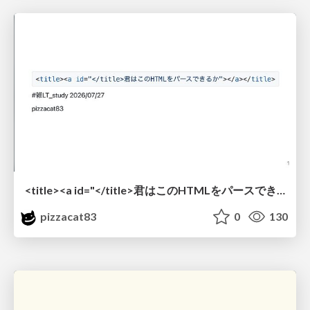
<title><a id="</title>君はこのHTMLをパースできるか"></a></title> #雑LT_study
pizzacat83
0
130