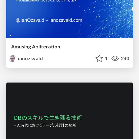
Amusing Abliteration
ianozsvald
1
240