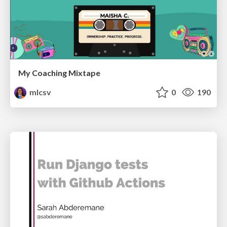
My Coaching Mixtape
mlcsv
0
190