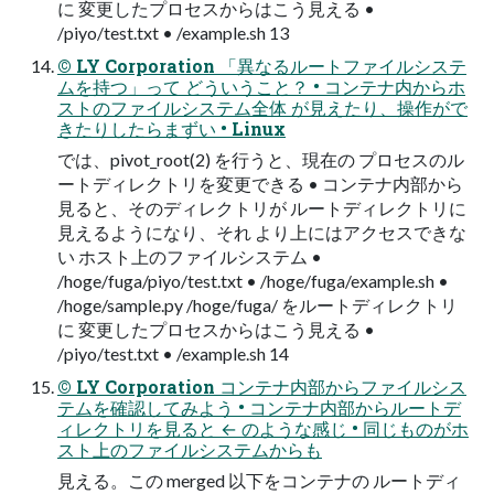
に 変更したプロセスからはこう⾒える •
/piyo/test.txt • /example.sh 13
© LY Corporation 「異なるルートファイルシステ
ムを持つ」って どういうこと？ • コンテナ内からホ
ストのファイルシステム全体 が⾒えたり、操作がで
きたりしたらまずい • Linux
では、pivot_root(2) を⾏うと、現在の プロセスのル
ートディレクトリを変更できる • コンテナ内部から
⾒ると、そのディレクトリが ルートディレクトリに
⾒えるようになり、それ より上にはアクセスできな
い ホスト上のファイルシステム •
/hoge/fuga/piyo/test.txt • /hoge/fuga/example.sh •
/hoge/sample.py /hoge/fuga/ をルートディレクトリ
に 変更したプロセスからはこう⾒える •
/piyo/test.txt • /example.sh 14
© LY Corporation コンテナ内部からファイルシス
テムを確認してみよう • コンテナ内部からルートデ
ィレクトリを⾒ると ← のような感じ • 同じものがホ
スト上のファイルシステムからも
⾒える。この merged 以下をコンテナの ルートディ