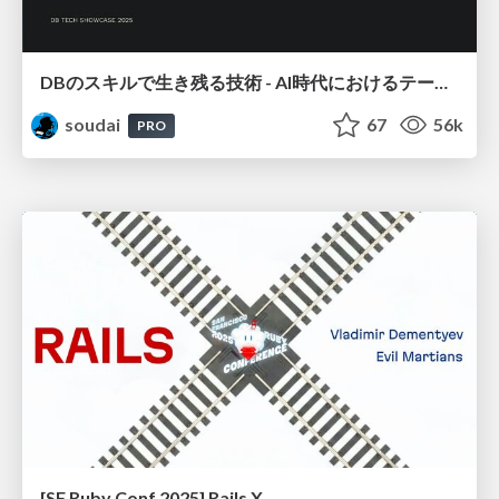
DBのスキルで生き残る技術 - AI時代におけるテーブル設計の勘所
soudai
67
56k
PRO
[SF Ruby Conf 2025] Rails X