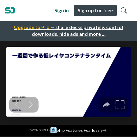
Sign in
Sign up for free
Upgrade to Pro
— share decks privately, control
downloads, hide ads and more …
·
Ship Features Fearlessly
→
SPONSORED