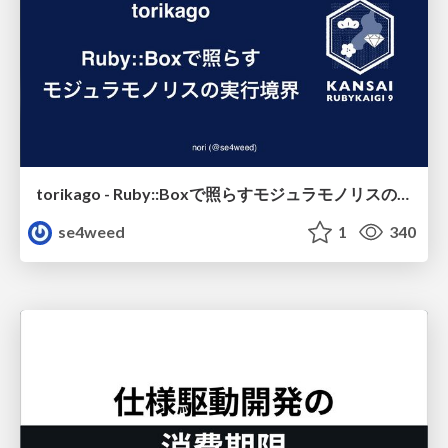
torikago - Ruby::Boxで照らすモジュラモノリスの実行境界
se4weed
1
340