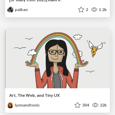
palkan
2
1.2k
Art, The Web, and Tiny UX
lynnandtonic
304
22k