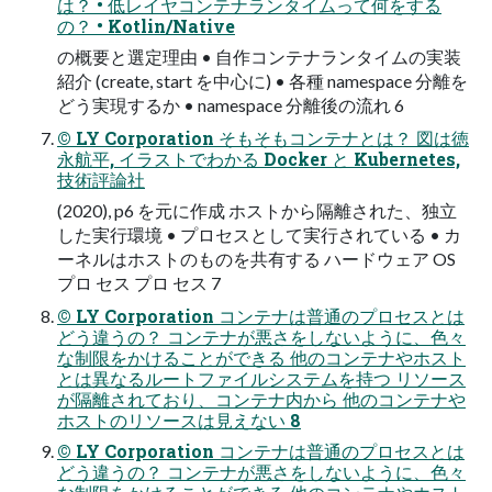
は？ • 低レイヤコンテナランタイムって何をする
の？ • Kotlin/Native
の概要と選定理由 • ⾃作コンテナランタイムの実装
紹介 (create, start を中⼼に) • 各種 namespace 分離を
どう実現するか • namespace 分離後の流れ 6
© LY Corporation そもそもコンテナとは？ 図は徳
永航平, イラストでわかる Docker と Kubernetes,
技術評論社
(2020), p6 を元に作成 ホストから隔離された、独⽴
した実⾏環境 • プロセスとして実⾏されている • カ
ーネルはホストのものを共有する ハードウェア OS
プロ セス プロ セス 7
© LY Corporation コンテナは普通のプロセスとは
どう違うの？ コンテナが悪さをしないように、⾊々
な制限をかけることができる 他のコンテナやホスト
とは異なるルートファイルシステムを持つ リソース
が隔離されており、コンテナ内から 他のコンテナや
ホストのリソースは⾒えない 8
© LY Corporation コンテナは普通のプロセスとは
どう違うの？ コンテナが悪さをしないように、⾊々