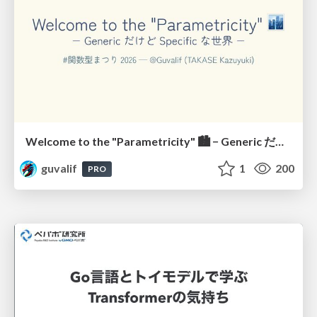
Welcome to the "Parametricity" 🏙️ − Generic だけど Specific な世界 −
guvalif
1
200
PRO