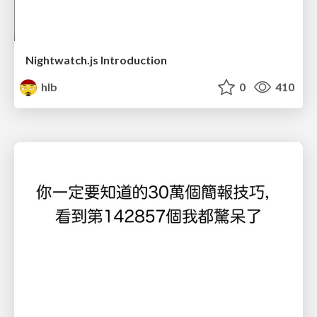
Nightwatch.js Introduction
hlb
0
410