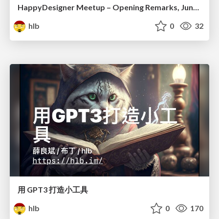
HappyDesigner Meetup – Opening Remarks, June 2026
hlb
0
32
用 GPT3 打造小工具
hlb
0
170