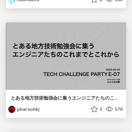
とある地方技術勉強会に集うエンジニアたちのこれまでとこれから
pharaohkj
1
170