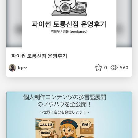
파이썬 토룡신점 운영후기
lqez
0
560