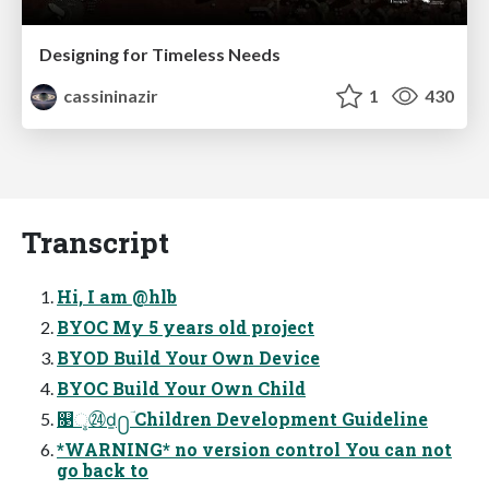
Designing for Timeless Needs
cassininazir
1
430
Transcript
Hi, I am @hlb
BYOC My 5 years old project
BYOD Build Your Own Device
BYOC Build Your Own Child
௓ୢ㉔ḏ႐ؔ Children Development Guideline
*WARNING* no version control You can not
go back to