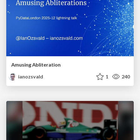
Amusing Abliteration
ianozsvald
1
240