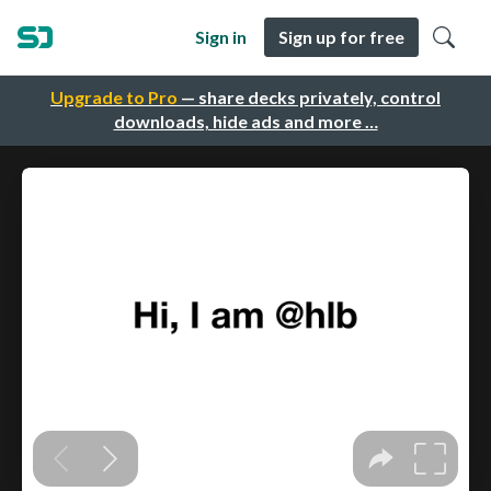
Sign in
Sign up for free
Upgrade to Pro
— share decks privately, control
downloads, hide ads and more …