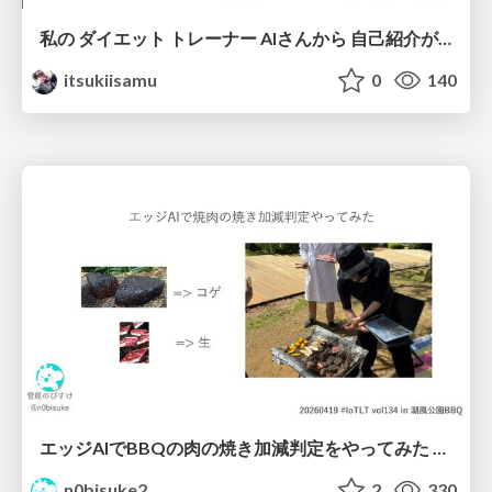
私の ダイエット トレーナー AIさんから 自己紹介が あります
itsukiisamu
0
140
エッジAIでBBQの肉の焼き加減判定をやってみた #iotlt #seeed
n0bisuke2
2
330