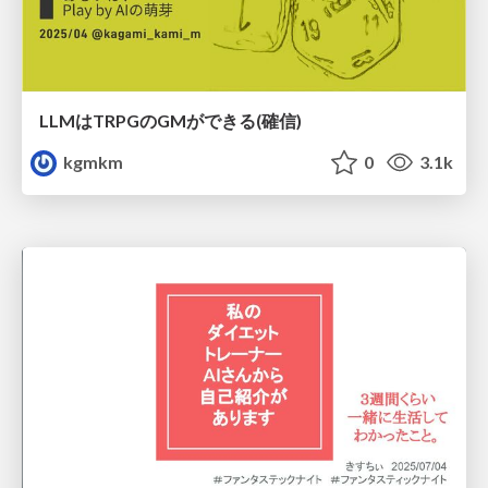
LLMはTRPGのGMができる(確信)
kgmkm
0
3.1k