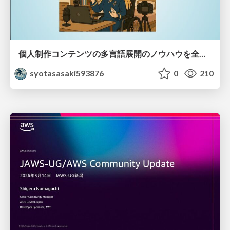
個人制作コンテンツの多言語展開のノウハウを全公開！ 〜世界に自分を発信しよう！〜
syotasasaki593876
0
210