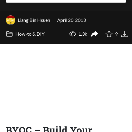
Liang Bin Hsueh
April 20, 2013
How-to & DIY
1.3k
9
BYOC – Build Your