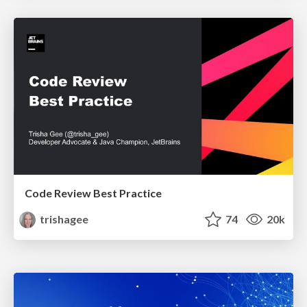
Code Review Best Practice
trishagee
74
20k