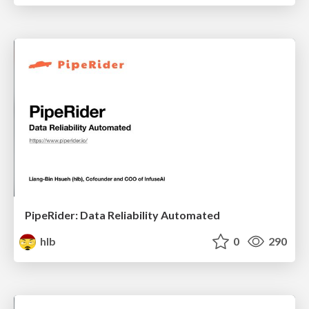
PipeRider: Data Reliability Automated
hlb
0
290