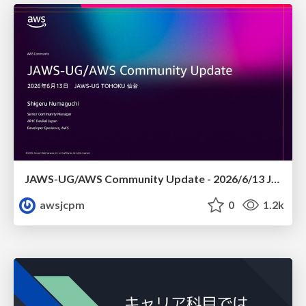
JAWS-UG/AWS Community Update - 2026/6/13 JAWS-UG TOHOKU 仙台
awsjcpm
0
1.2k