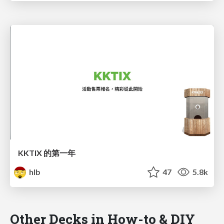
KKTIX 的第一年
hlb
47
5.8k
Other Decks in How-to & DIY