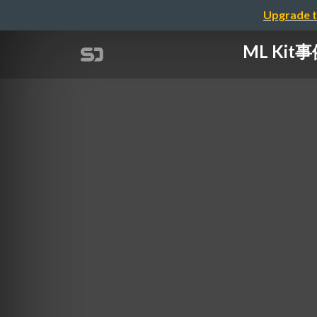
Upgrade t
ML K