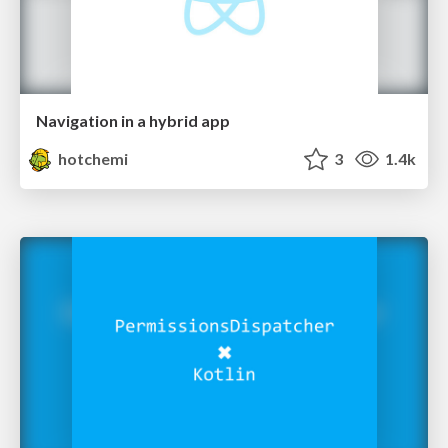
Navigation in a hybrid app
hotchemi
3
1.4k