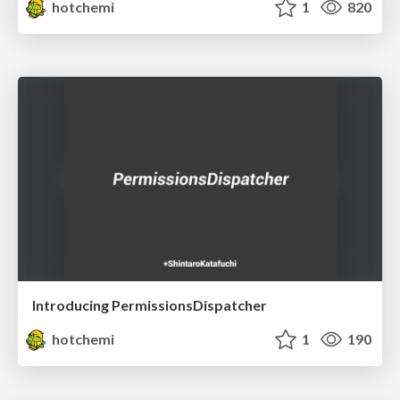
hotchemi
1
820
Introducing PermissionsDispatcher
hotchemi
1
190