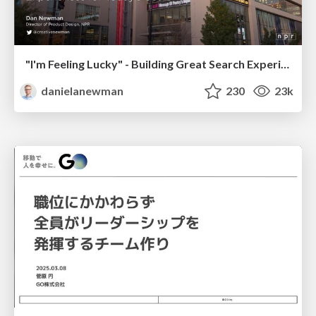
"I'm Feeling Lucky" - Building Great Search Experiences for Today's Users (#IAC19)
danielanewman
230
23k