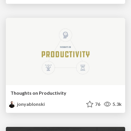
Thoughts on Productivity
jonyablonski
76
5.3k