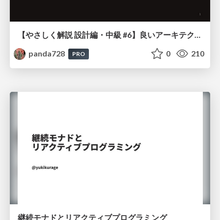
【やさしく解説 設計編・中級 #6】良いアーキテクチャとは ～ 一本の登り道の、行き先 ～
panda728
0
210
PRO
継続モナドとリアクティブプログラミング