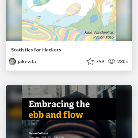
Statistics for Hackers
jakevdp
799
230k