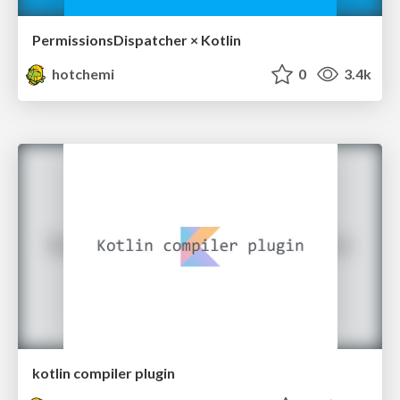
PermissionsDispatcher × Kotlin
hotchemi
0
3.4k
kotlin compiler plugin