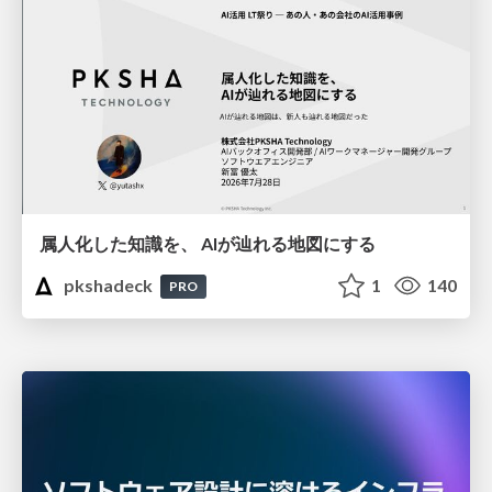
属人化した知識を、 AIが辿れる地図にする
pkshadeck
1
140
PRO