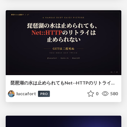
琵琶湖の水は止められてもNet--HTTPのリトライは止められない / You might be able to stop the water flow of Lake Biwa but you can't stop Net::HTTP retries
luccafort
0
580
PRO