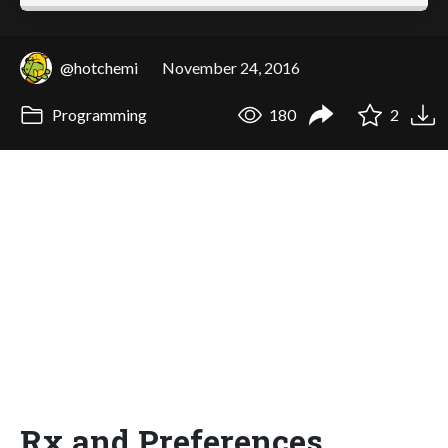
@hotchemi
November 24, 2016
Programming
180
2
Rx and Preferences