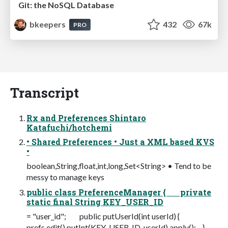
Git: the NoSQL Database
bkeepers
432
67k
PRO
Transcript
Rx and Preferences Shintaro
Katafuchi/hotchemi
• Shared Preferences • Just a XML based KVS
•
boolean,String,float,int,long,Set<String> • Tend to be
messy to manage keys
public class PreferenceManager { private
static final String KEY_USER_ID
= "user_id"; public putUserId(int userId) {
prefs.edit().putInt(KEY_USER_ID, userId).apply(); }