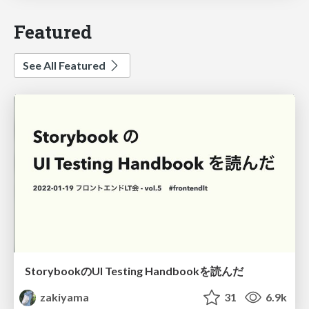
Featured
See All Featured
StorybookのUI Testing Handbookを読んだ
zakiyama
31
6.9k