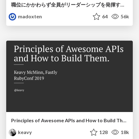
職位にかかわらず全員がリーダーシップを発揮するチーム作り / Building a team where everyone can demonstrate leadership regardless of position
madoxten
64
56k
Principles of Awesome APIs and How to Build Them.
keavy
128
18k