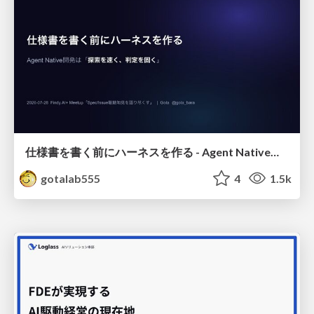
仕様書を書く前にハーネスを作る - Agent Native開発は「探索を速く、判定を固く」
gotalab555
4
1.5k