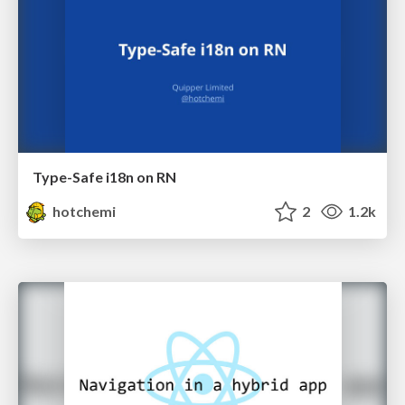
Type-Safe i18n on RN
hotchemi
2
1.2k