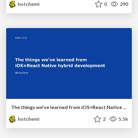
hotchemi
0
290
The things we’ve learned from iOS×React Native hybrid development
hotchemi
2
5.5k