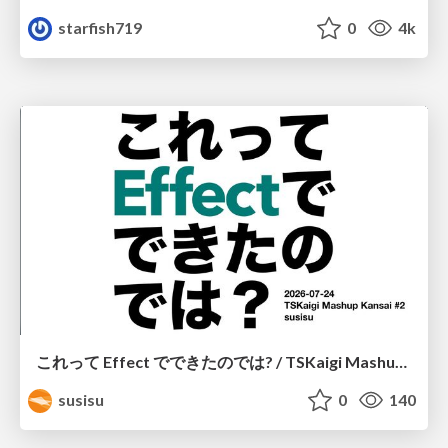
starfish719
0
4k
これって Effect でできたのでは? / TSKaigi Mashup Kansai #2
susisu
0
140