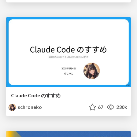
Claude Code のすすめ
schroneko
67
230k