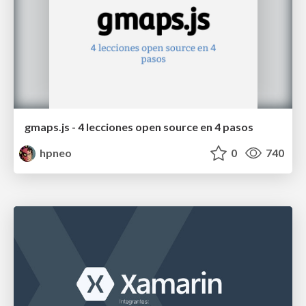
gmaps.js - 4 lecciones open source en 4 pasos
hpneo
0
740