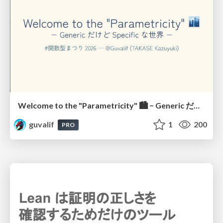
Welcome to the "Parametricity" 🏙️ − Generic だけど Specific な世界 −
guvalif
1
200
PRO