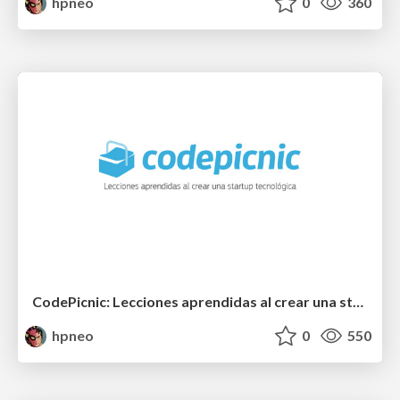
hpneo
0
360
CodePicnic: Lecciones aprendidas al crear una startup tecnológica
hpneo
0
550