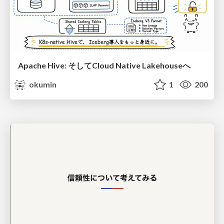
Apache Hive: そしてCloud Native Lakehouseへ
okumin
1
200