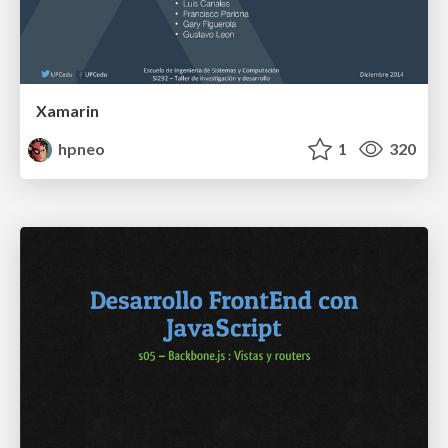
Xamarin
hpneo
1
320