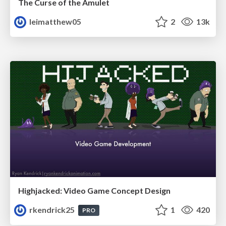
The Curse of the Amulet
leimatthew05
2
13k
Highjacked: Video Game Concept Design
rkendrick25
1
420
PRO