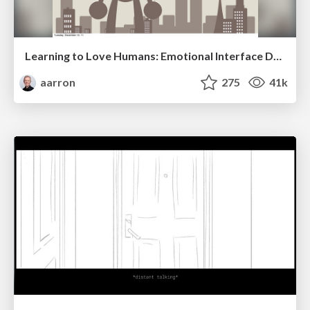
Learning to Love Humans: Emotional Interface Design
aarron
275
41k