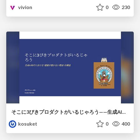
vivion
0
230
そこに3びきプロダクトがいるじゃろう——生成AI時代における“価値が届かない理由”の構造
kosuket
0
400