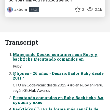
axbom
2
2.1k
PRO
Transcript
Manejando Docker containers con Ruby y
backticks Ejecutando comandos en
Ruby
@hpneo • 26 años • Desarrollador Ruby desde
2011 •
CTO en CodePicnic desde 2015 • #6 en Ruby en Perú,
según GitHub Awards
Ejecutando comandos en Ruby Backticks, %x,
system y exec
Backticks (``) • Es la forma más sencilla de