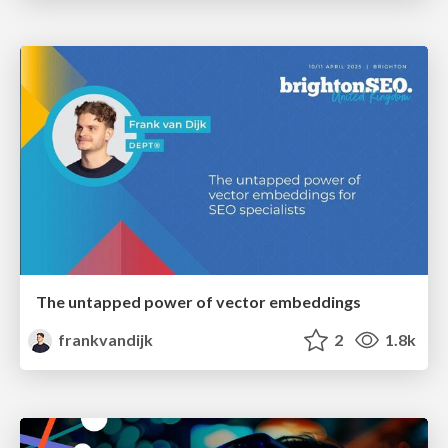
The untapped power of vector embeddings
frankvandijk
2
1.8k