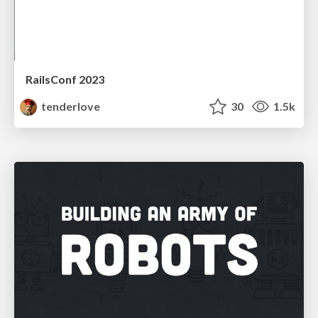
RailsConf 2023
tenderlove
30
1.5k