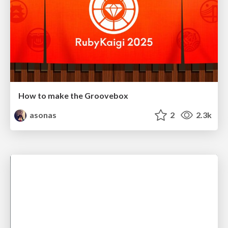
How to make the Groovebox
asonas
2
2.3k