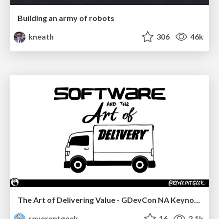
Building an army of robots
kneath
306
46k
The Art of Delivering Value - GDevCon NA Keynote
reverentgeek
16
2.1k