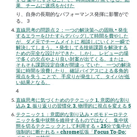
果、チームに迷惑をかけた
り、自身の長期的なパフォーマンス発揮に影響がで
る。 3
直線思考の問題点２：一つの解決策への固執 • 発生
するエラーをひたすらデバッグして時間を費やした
が、ダメ元でチームメイトに 相談しにいくと一瞬で
解決してしまう。 • 発生してる技術課題を解決する
ための完全な設計ができた。しかし、レビューの場
で多くの欠点やより良い対案が出てくる。または、
そもそも課題設定自体が間違っ ていた。 一つの解決
策に時間を浪費したり、確証バイアスによる多角的
視点を失う ことで、手戻りが発生して、タイパが低
い結果となる。
4
直線思考に気づくためのテクニック 1. 意図的な割り
込み 2. 振り返りの習慣化 3. 物理的に視点を変える 5
テクニック１：意図的な割り込み • ポモドーロテク
ニックを集中状態を維持するものではなく、集中状
態を切るテクニッ クとして利用する ◦ 25分で集中が
強制的に断たれる ◦ chrome拡張「Focus To-Do: