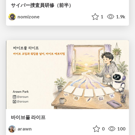
サイバー捜査員研修（前半）
nomizone
1
1.9k
바이브풀 라이프
arawn
0
100