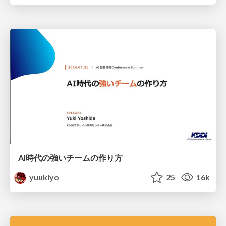
AI時代の強いチームの作り方
yuukiyo
25
16k