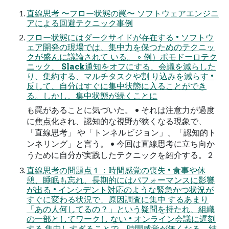
直線思考 〜フロー状態の罠〜 ソフトウェアエンジニ
アによる回避テクニック事例
フロー状態にはダークサイドが存在する • ソフトウ
ェア開発の現場では、集中力を保つためのテクニッ
クが盛んに議論されて いる。 ◦ 例）ポモドーロテク
ニック、 Slack通知をオフにする、会議を減らした
り、集約する、マルチタスクや割 り込みを減らす •
反して、自分はすぐに集中状態に入ることができ
る。しかし、集中状態が続くことに
も罠があることに気づいた。 • それは注意力が過度
に焦点化され、認知的な視野が狭くなる現象で、
「直線思考」 や「トンネルビジョン」、「認知的ト
ンネリング」と言う。 • 今回は直線思考に立ち向か
うために自分が実践したテクニックを紹介する。 2
直線思考の問題点１：時間感覚の喪失 • 食事や休
憩、睡眠も忘れ、長期的にはパフォーマンスに影響
が出る • インシデント対応のような緊急かつ状況が
すぐに変わる状況で、原因調査に集中 するあまり
「あの人何してるの？」という疑問を持たれ、組織
の一部としてワークし ない • オンライン会議に遅刻
する 集中しすぎることで、時間感覚が無くなる。結