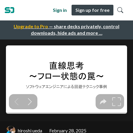
Sign in
Sign up for free
Upgrade to Pro
— share decks privately, control
downloads, hide ads and more …
hiroshi ueda
February 28, 2025