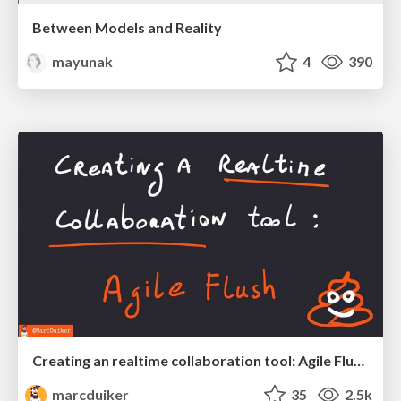
Between Models and Reality
mayunak
4
390
Creating an realtime collaboration tool: Agile Flush - .NET Oxford
marcduiker
35
2.5k