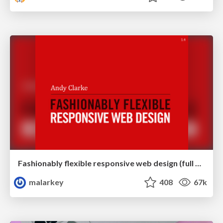
Fashionably flexible responsive web design (full day workshop)
malarkey
408
67k