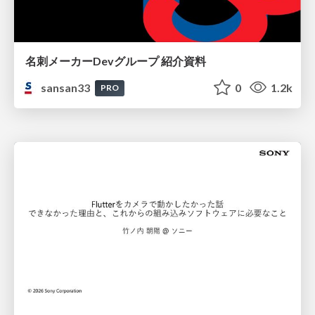
名刺メーカーDevグループ 紹介資料
sansan33
0
1.2k
PRO