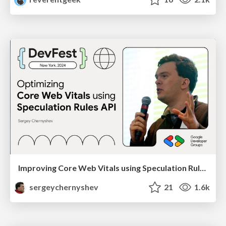
Improving Core Web Vitals using Speculation Rules API
sergeychernyshev
21
1.6k