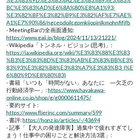
%E3%83%9D%E3%83%A2%E3%83%89%E3%83%
BC%E3%83%AD%E6%8A%80%E8%A1%93-
%E3%82%BF%E3%82%B9%E3%82%AF%E7%AE%
A1%E7%90%86/ngceodoilcgpmkijopinlkmohnfifjfb
- MeetingBarの全画面通知:
https://www.gaji.jp/blog/2024/11/13/21221/
- Wikipedia「トンネル・ビジョン (思考)」:
https://ja.wikipedia.org/wiki/%E3%83%88%E3%83
%B3%E3%83%8D%E3%83%AB%E3%83%BB%E3%
83%93%E3%82%B8%E3%83%A7%E3%83%B3_(%E
6%80%9D%E8%80%83)
- 書籍「いつも「時間がない」あなたに ―欠乏の
行動経済学―」:
https://www.hayakawa-
online.co.jp/shop/g/g0000611475/
- 要約サイト:
https://www.flierinc.com/summary/599
- 書評:
https://honz.jp/articles/-/43694
- 記事「【大人の発達障害】過集中で疲れすぎてし
まう！仕事中の困りごとと解決方法3選」: