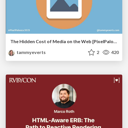
The Hidden Cost of Media on the Web [PixelPalooza 2025]
tammyeverts
2
420