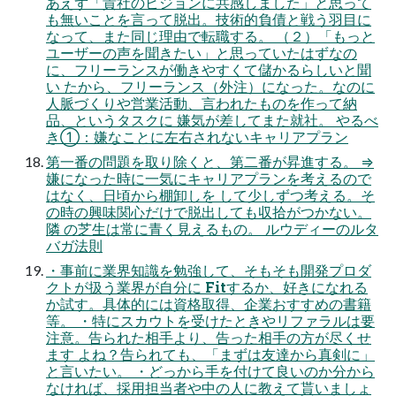
あえず「貴社のビジョンに共感しました」と思って
も無いことを言って脱出。技術的負債と戦う羽目に
なって、また同じ理由で転職する。 （２）「もっと
ユーザーの声を聞きたい」と思っていたはずなの
に、フリーランスが働きやすくて儲かるらしいと聞
い たから、フリーランス（外注）になった。なのに
人脈づくりや営業活動、言われたものを作って納
品、というタスクに 嫌気が差してまた就社。 やるべ
き①：嫌なことに左右されないキャリアプラン
第一番の問題を取り除くと、第二番が昇進する。 ⇒
嫌になった時に一気にキャリアプランを考えるので
はなく、日頃から棚卸しを して少しずつ考える。そ
の時の興味関心だけで脱出しても収拾がつかない。
隣 の芝生は常に青く見えるもの。 ルウディーのルタ
バガ法則
・事前に業界知識を勉強して、そもそも開発プロダ
クトが扱う業界が自分に Fitするか、好きになれる
か試す。具体的には資格取得、企業おすすめの書籍
等。 ・特にスカウトを受けたときやリファラルは要
注意。告られた相手より、告った相手の方が尽くせ
ます よね？告られても、「まずは友達から真剣に」
と言いたい。 ・どっから手を付けて良いのか分から
なければ、採用担当者や中の人に教えて貰いましょ