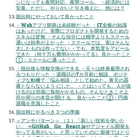
ンになっても夜間対応、夜間コール。 ・経済的には
安泰。ただし、やりがいと引き換えに。 他には？
脱出時にやっておいて良かったこと
・Webアプリ開発は未経験だった ・IT全般の知識
はあったけど、実際にプロダクトを開発するための
スキルは皆無 ・そんな自分には独学よりもスクール
通いは効率がよかった ・スクールでは、実はそんな
大したものは作ってない ・でも、本気度をアピール
できた （何十万も費用がかかってる） 良かったこと
①：スクールに通ったこと
・脱出後も情報交換ができる ・元々は終身雇用され
るつもりだった ・退職日の7カ月前に相談。ポジテ
ィブな動機で「悩み相談」として始めた。青天の霹
靂とならないよう にした。 ・とはいっても、人が抜
けるのは現場に負担かかるもの。そんなときこそ上
司や周りの本音が聞け る。 良かったこと②：円満
退職を意識したこと
脱出時にやるべき３つの準備
＜アンチパターン＞ （１）「新しい技術を使いた
い」 →GitHub、Go、React.jsやアジャイル開発を
やってる所がいい、と思っていたのに 面接ではとり