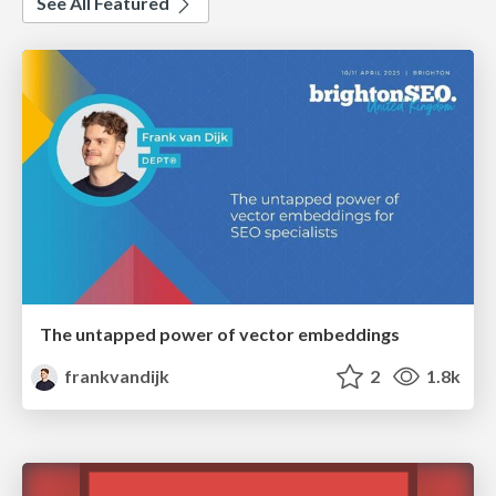
See All Featured
The untapped power of vector embeddings
frankvandijk
2
1.8k