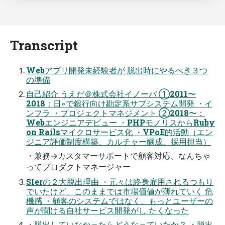
Transcript
Webアプリ開発未経験者が 脱出時にやるべき３つ
の準備
自己紹介 うえだ＠株式会社イノーバ ①2011〜
2018：日◦で銀行向け勘定系サブシステム開発 ・イ
ンフラ ・プロジェクトマネジメント ②2018〜：
Webエンジニアデビュー ・PHPモノリスからRuby
on Railsマイクロサービス化 ・VPoE的活動（エン
ジニア評価制度構築、カルチャー醸成、採用担当）
・兼務→カスタマーサポートで顧客対応、なんちゃ
ってプロダクトマネージャー
SIerの２大脱出理由 ・元々は終身雇用されるつもり
でいたけど、このままでは市場価値が薄れていく 危
機感 ・顧客のシステムではなく、もっとユーザーの
声が聞ける自社サービス開発がし たくなった
・脱出していなかったらどうなっていたか？ ・脱出