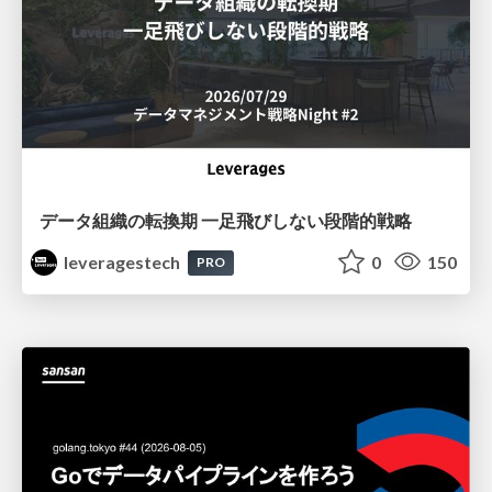
データ組織の転換期 一足飛びしない段階的戦略
leveragestech
0
150
PRO