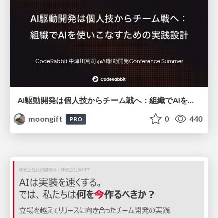
AI駆動開発は個人技からチーム戦へ：組織でAIを使いこなすための実践設計
moongift
0
440
PRO