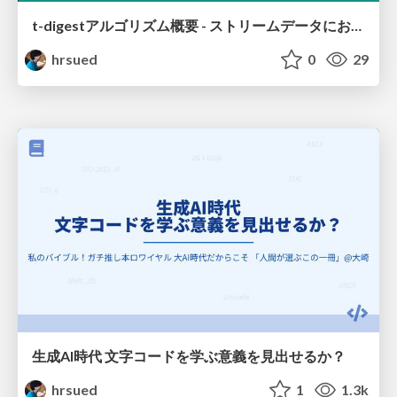
t-digestアルゴリズム概要 - ストリームデータにおける近似分位点の計算
hrsued
0
29
生成AI時代 文字コードを学ぶ意義を見出せるか？
hrsued
1
1.3k