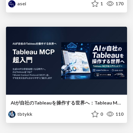
asei
1
170
AIが自社のTableauを操作する世界へ：Tableau MCP超入門
tbtykk
0
110