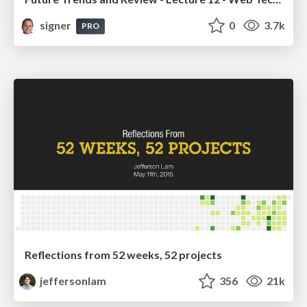
signer
0
3.7k
PRO
Reflections from 52 weeks, 52 projects
jeffersonlam
356
21k