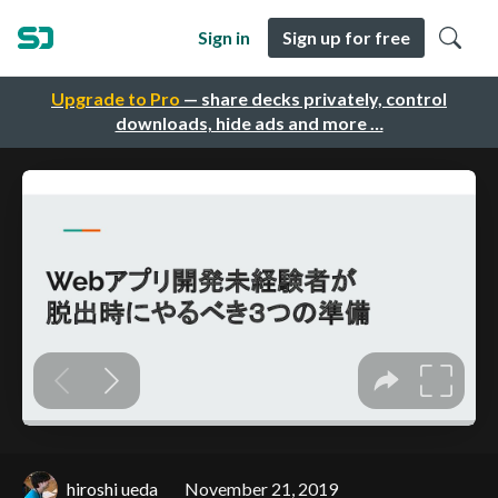
Sign in
Sign up for free
Upgrade to Pro
— share decks privately, control
downloads, hide ads and more …
hiroshi ueda
November 21, 2019