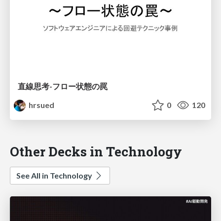
直線思考-フロー状態の罠
hrsued
0
120
Other Decks in Technology
See All in Technology