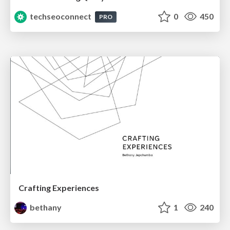
techseoconnect
0
450
PRO
Crafting Experiences
bethany
1
240