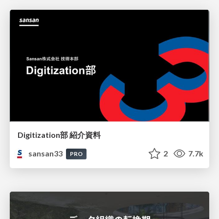
Digitization部 紹介資料
sansan33
2
7.7k
PRO