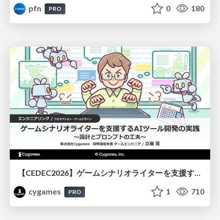
pfn
0
180
PRO
【CEDEC2026】ゲームシナリオライターを支援するAIツール開発の実践 ― 設計とプロンプトの工夫 ―
cygames
1
710
PRO