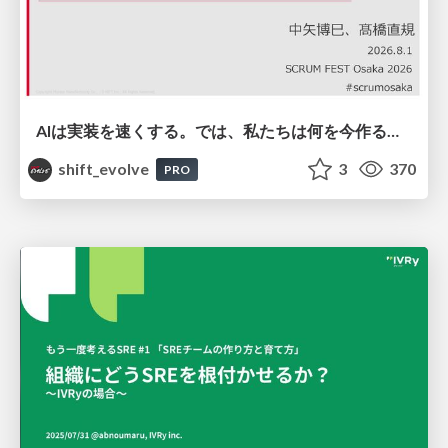
AIは実装を速くする。では、私たちは何を今作るべきか？－立場を越えてリリースに向き合ったチーム開発の実践 / 20260801 Hiromi Nakaya and Naoki Takahashi
shift_evolve
3
370
PRO