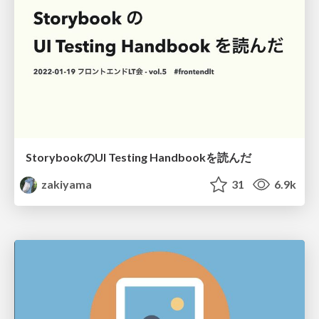
StorybookのUI Testing Handbookを読んだ
zakiyama
31
6.9k