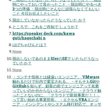
時にやっておいて良かったこと ・脱出時にやるべき
3つの準備 ・脱出時にそんなに頑張らなくてもいい
こと 今日お伝えしたいこと
脱出していなかったらどうなっていた か？
ところで、これをご存知で しょうか？
https://speaker deck.com/kawa
guti/hagechabi n
はげちゃびんとは？
None
脱出しないであのままSIerのSEで いたらどうなっ
ていたか？
None
・コンテナ技術とは縁遠いエンジニア。 VMware
触れるだけで社内で重宝される。 ・そもそもGitや
GitHubを知らず、顧客の前でエンジニアって名乗
っていいのか分からないエンジニア。 ・クラウド触
ったことないのに、「クラウドで新規事業だ！！」
って言い始める事業部長。 ・エクセルVBAエンジ
ニア ・インシデントやシステム移行対応で、オッサ