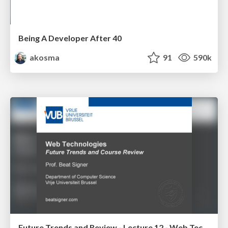
Being A Developer After 40
akosma
91
590k
Future Trends and Review - Lecture 12 - Web Technologies (1019888BNR)