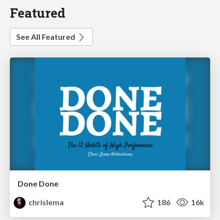
Featured
See All Featured
Done Done
chrislema
186
16k