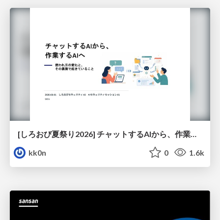
[しろおび夏祭り2026] チャットするAIから、作業するAIへ - 使われ方の変化と、その裏側で起きていること
kk0n
0
1.6k