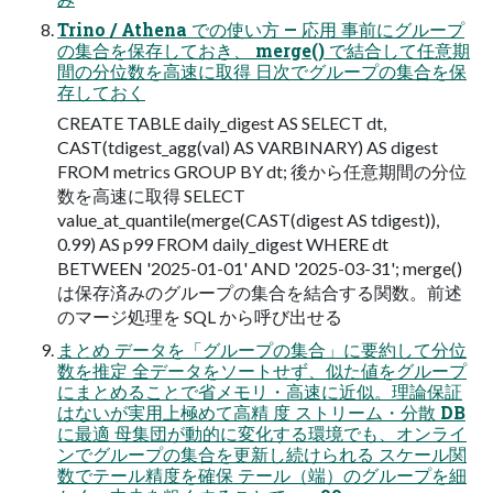
Trino / Athena での使い方 — 応用 事前にグループ
の集合を保存しておき、 merge() で結合して任意期
間の分位数を高速に取得 日次でグループの集合を保
存しておく
CREATE TABLE daily_digest AS SELECT dt,
CAST(tdigest_agg(val) AS VARBINARY) AS digest
FROM metrics GROUP BY dt; 後から任意期間の分位
数を高速に取得 SELECT
value_at_quantile(merge(CAST(digest AS tdigest)),
0.99) AS p99 FROM daily_digest WHERE dt
BETWEEN '2025-01-01' AND '2025-03-31'; merge()
は保存済みのグループの集合を結合する関数。前述
のマージ処理を SQL から呼び出せる
まとめ データを「グループの集合」に要約して分位
数を推定 全データをソートせず、似た値をグループ
にまとめることで省メモリ・高速に近似。理論保証
はないが実用上極めて高精 度 ストリーム・分散 DB
に最適 母集団が動的に変化する環境でも、オンライ
ンでグループの集合を更新し続けられる スケール関
数でテール精度を確保 テール（端）のグループを細