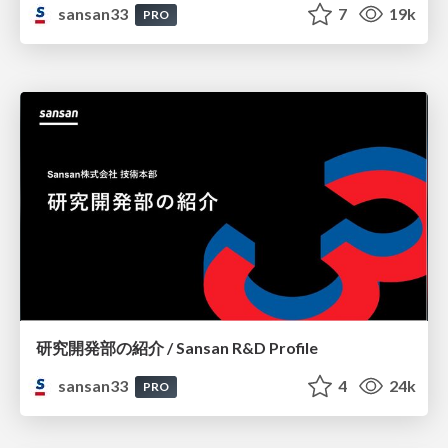
sansan33
7
19k
PRO
研究開発部の紹介 / Sansan R&D Profile
sansan33
4
24k
PRO