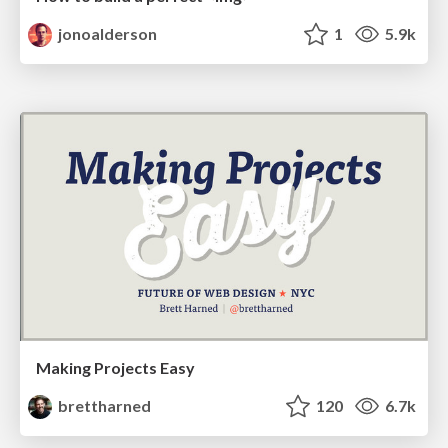
jonoalderson
1
5.9k
Making Projects Easy
brettharned
120
6.7k