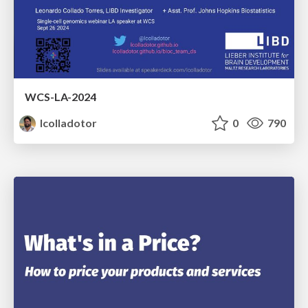
WCS-LA-2024
lcolladotor
0
790