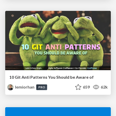
10 Git Anti Patterns You Should be Aware of
lemiorhan
659
62k
PRO