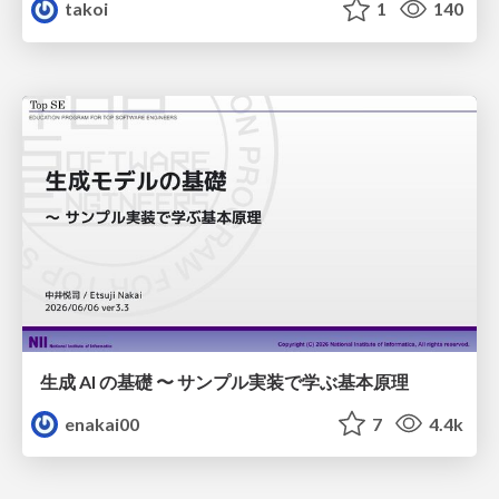
takoi
1
140
生成 AI の基礎 〜 サンプル実装で学ぶ基本原理
enakai00
7
4.4k