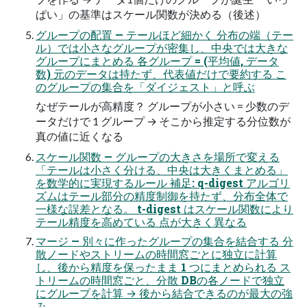
ぱい」の基準はスケール関数が決める（後述）
グループの配置 — テールほど細かく 分布の端（テー
ル）では小さなグループが密集し、中央では大きな
グループにまとめる 各グループ = (平均値, データ
数) 元のデータは持たず、代表値だけで要約する こ
のグループの集合を「ダイジェスト」と呼ぶ
なぜテールが高精度？ グループが小さい = 少数のデ
ータだけで 1 グループ → そこから推定する分位数が
真の値に近くなる
スケール関数 — グループの大きさを場所で変える
「テールは小さく分ける、中央は大きくまとめる」
を数学的に実現するルール 補足: q-digest アルゴリ
ズムはテール部分の精度制御を持たず、分布全体で
一様な誤差となる。 t-digest はスケール関数により
テール精度を高めている 点が大きく異なる
マージ — 別々に作ったグループの集合を結合する 分
散ノードやストリームの時間窓ごとに独立に計算
し、後から精度を保ったまま 1 つにまとめられる ス
トリームの時間窓ごと、分散 DBの各ノードで独立
にグループを計算 → 後から結合できるのが最大の強
み