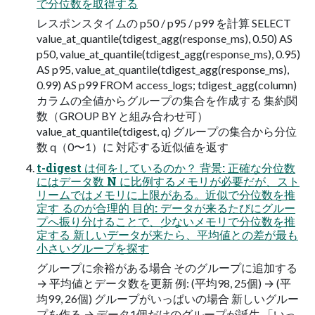
で分位数を取得する
レスポンスタイムの p50 / p95 / p99 を計算 SELECT
value_at_quantile(tdigest_agg(response_ms), 0.50) AS
p50, value_at_quantile(tdigest_agg(response_ms), 0.95)
AS p95, value_at_quantile(tdigest_agg(response_ms),
0.99) AS p99 FROM access_logs; tdigest_agg(column)
カラムの全値からグループの集合を作成する 集約関
数（GROUP BY と組み合わせ可）
value_at_quantile(tdigest, q) グループの集合から分位
数 q（0〜1）に 対応する近似値を返す
t-digest は何をしているのか？ 背景: 正確な分位数
にはデータ数 N に比例するメモリが必要だが、スト
リームではメモリに上限がある。近似で分位数を推
定す るのが合理的 目的: データが来るたびにグルー
プへ振り分けることで、少ないメモリで分位数を推
定する 新しいデータが来たら、平均値との差が最も
小さいグループを探す
グループに余裕がある場合 そのグループに追加する
→ 平均値とデータ数を更新 例: (平均98, 25個) → (平
均99, 26個) グループがいっぱいの場合 新しいグルー
プを作る → データ1個だけのグループが誕生 「いっ