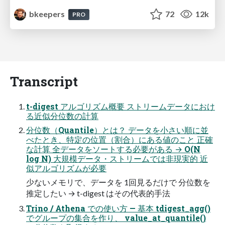
bkeepers
72
12k
PRO
Transcript
t-digest アルゴリズム概要 ストリームデータにおけ
る近似分位数の計算
分位数（Quantile）とは？ データを小さい順に並
べたとき、特定の位置（割合）にある値のこと 正確
な計算 全データをソートする必要がある → O(N
log N) 大規模データ・ストリームでは非現実的 近
似アルゴリズムが必要
少ないメモリで、データを 1回見るだけで 分位数を
推定したい → t-digest はその代表的手法
Trino / Athena での使い方 — 基本 tdigest_agg()
でグループの集合を作り、 value_at_quantile()