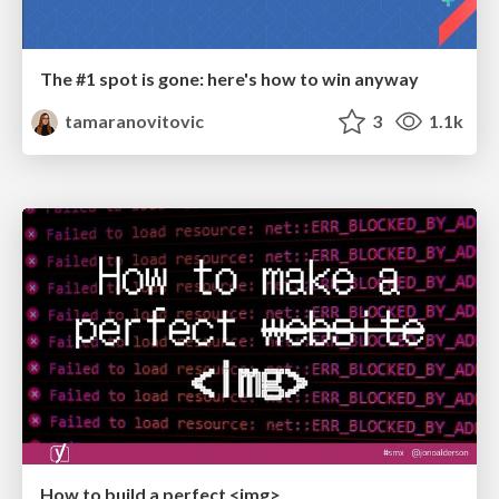
The #1 spot is gone: here's how to win anyway
tamaranovitovic
3
1.1k
How to build a perfect <img>