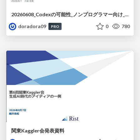
20260608_Codexの可能性_ノンプログラマー向け_大城追記
doradora09
0
780
PRO
関東Kaggler会発表資料