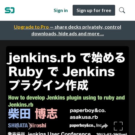
Sign in
Sign up for free
Upgrade to Pro
— share decks privately, control
downloads, hide ads and more …