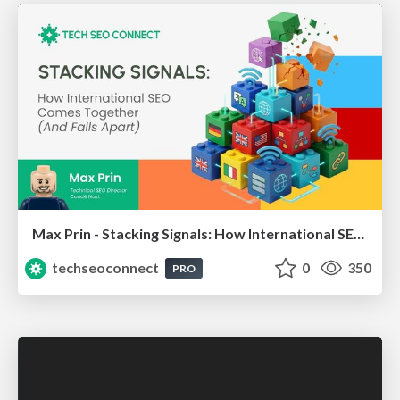
Max Prin - Stacking Signals: How International SEO Comes Together (And Falls Apart)
techseoconnect
0
350
PRO