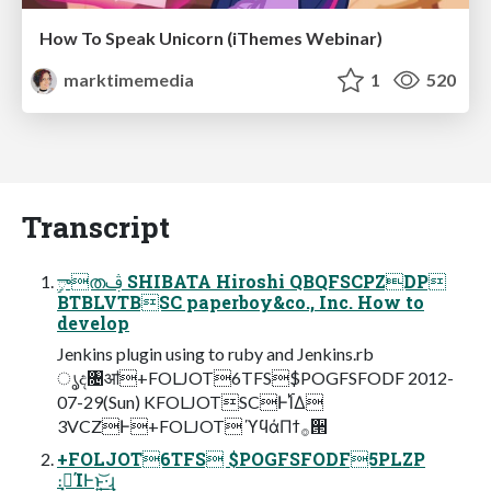
How To Speak Unicorn (iThemes Webinar)
marktimemedia
1
520
Transcript
ࣲాതࢤ SHIBATA Hiroshi QBQFSCPZDP
BTBLVTBSC paperboy&co., Inc. How to
develop
Jenkins plugin using to ruby and Jenkins.rb
ൃද৔ॴ+FOLJOT6TFS$POGFSFODF 2012-
07-29(Sun) KFOLJOTSCͰ࢝ΊΔ
3VCZͰ+FOLJOT ϓϥάΠϯ࡞੒
+FOLJOT6TFS $POGFSFODF5PLZP
։࠵͓ΊͰͱ͏͍͟͝·͢ɻ