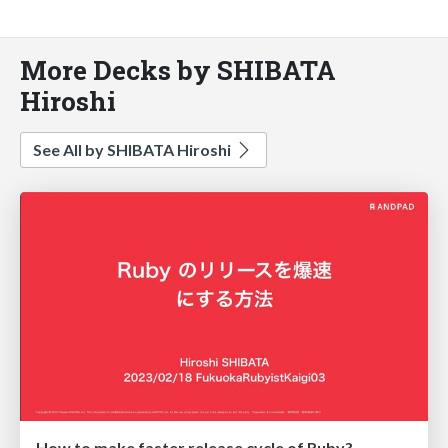
More Decks by SHIBATA
Hiroshi
See All by SHIBATA Hiroshi
How to make faster release cycle of Ruby?