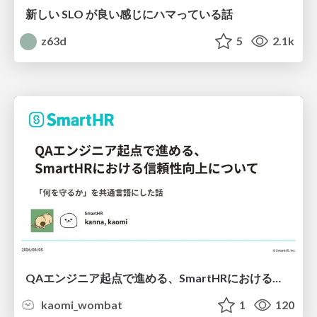
新しい SLO が良い感じにハマっている話
z63d
5
2.1k
QAエンジニア起点で進める、SmartHRにおける信頼性向上について
kaomi_wombat
1
120