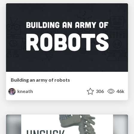
Building an army of robots
kneath
306
46k