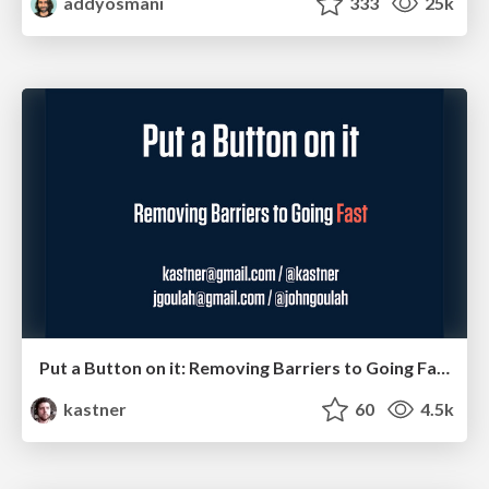
addyosmani
333
25k
Put a Button on it: Removing Barriers to Going Fast.
kastner
60
4.5k