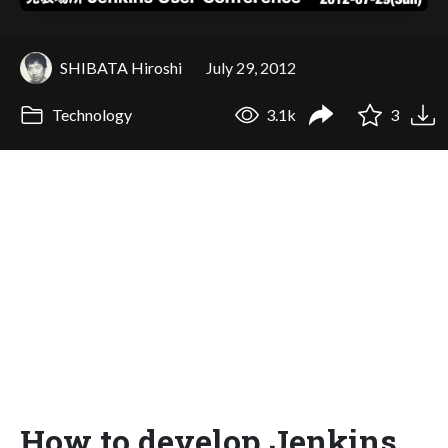
SHIBATA Hiroshi
July 29, 2012
Technology
3.1k
3
How to develop Jenkins