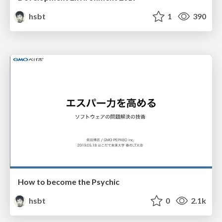
hsbt
1
390
How to become the Psychic
hsbt
0
2.1k