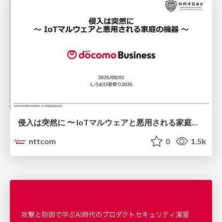
侵入は突然に 〜 IoTマルウェアと悪用される家庭の機器 ～ / When Intrusion Strikes: IoT Malware and the Abuse of Home Devices
nttcom
0
1.5k