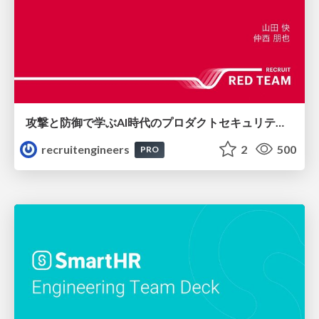
攻撃と防御で学ぶAI時代のプロダクトセキュリティ演習
recruitengineers
2
500
PRO