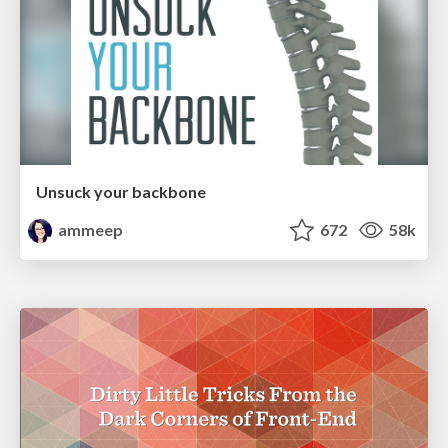
Unsuck your backbone
ammeep
672
58k