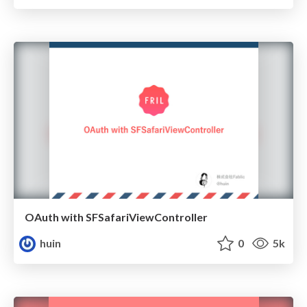
OAuth with SFSafariViewController
huin
0
5k