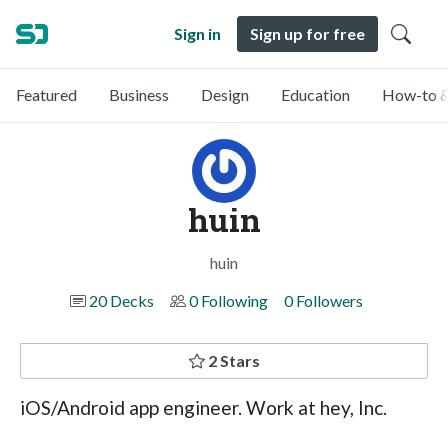
Sign in
Sign up for free
Featured
Business
Design
Education
How-to &
huin
huin
20 Decks
0 Following
0 Followers
2 Stars
iOS/Android app engineer. Work at hey, Inc.