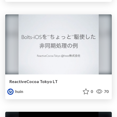
ReactiveCocoa Tokyo LT
huin
0
70