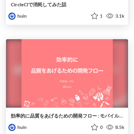
CircleCIで消耗してみた話
huin
1
3.1k
効率的に品質をあげるための開発フロー : モバイルテスト手法
huin
0
8.5k