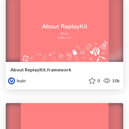
About ReplayKit.framework
huin
0
10k