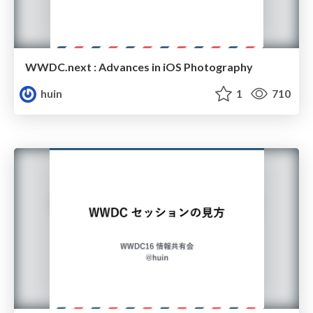
WWDC.next : Advances in iOS Photography
huin
1
710