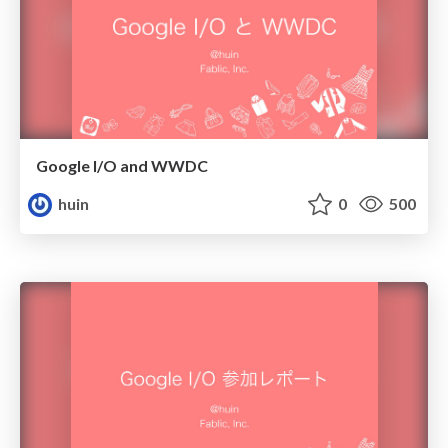
Google I/O and WWDC
huin
0
500