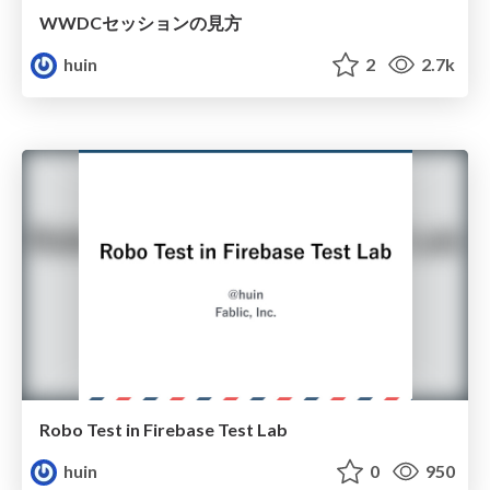
WWDCセッションの見方
huin
2
2.7k
Robo Test in Firebase Test Lab
huin
0
950