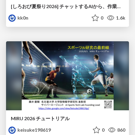
[しろおび夏祭り2026] チャットするAIから、作業するAIへ - 使われ方の変化と、その裏側で起きていること
kk0n
0
1.6k
MIRU 2026 チュートリアル
keisuke198619
0
860