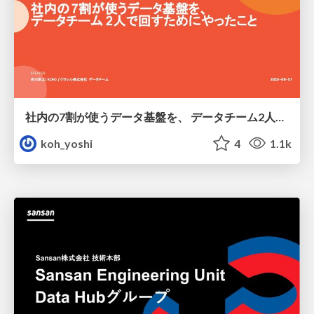
社内の7割が使うデータ基盤を、 データチーム2人で回すためにやったこと
koh_yoshi
4
1.1k