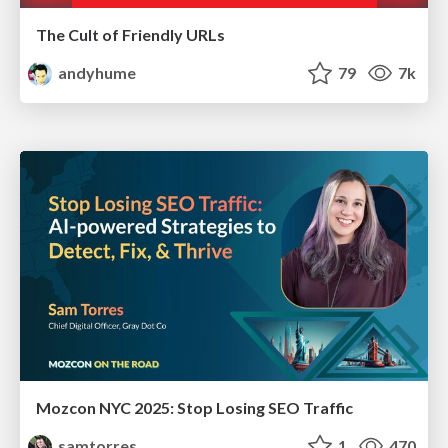
The Cult of Friendly URLs
andyhume
79
7k
Mozcon NYC 2025: Stop Losing SEO Traffic
samtorres
1
470