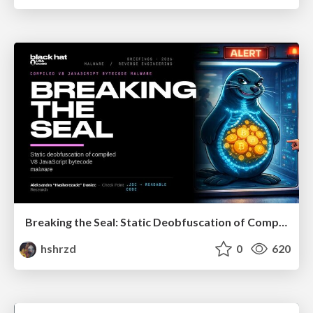
Breaking the Seal: Static Deobfuscation of Compiled V8 JavaScript Bytecode Malware
hshrzd
0
620