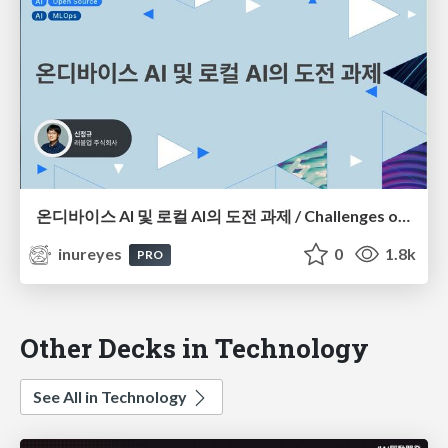
온디바이스 AI 및 로컬 AI의 도전 과제 / Challenges of On-Device AI and Local AI
inureyes
0
1.8k
PRO
Other Decks in Technology
See All in Technology