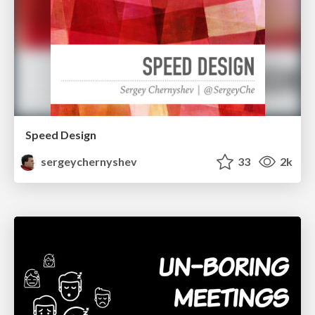
Speed Design
sergeychernyshev
33
2k