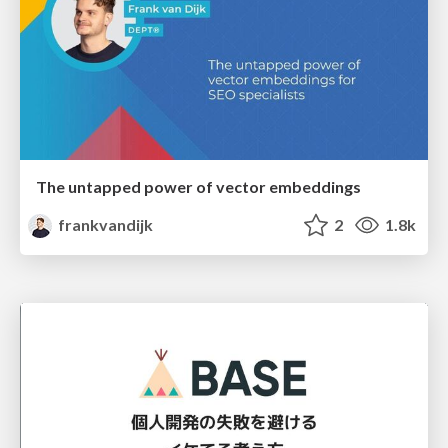
The untapped power of vector embeddings
frankvandijk
2
1.8k