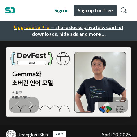
Sign in
Sign up for free
Upgrade to Pro
— share decks privately, control
downloads, hide ads and more …
Jeongkyu Shin
April 30, 2025
PRO