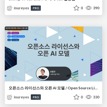
inureyes
0
390
PRO
오픈소스 라이선스와 오픈 AI 모델 / Open Source Licenses and Open AI Models
inureyes
0
330
PRO