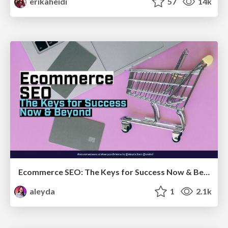
erikaheidi
57
14k
Ecommerce SEO: The Keys for Success Now & Beyond - #SERPConf2024
aleyda
1
2.1k