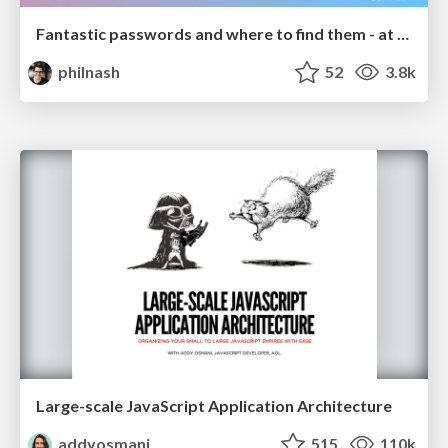
Fantastic passwords and where to find them - at NoRuKo
philnash
52
3.8k
Large-scale JavaScript Application Architecture
addyosmani
515
110k