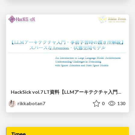
HackSick vol.7 LT資料【LLMアーキテクチャ入門・事前学習時の躓き所解説】 スパースなAttention・状態空間モデル
rikkabotan7
0
130