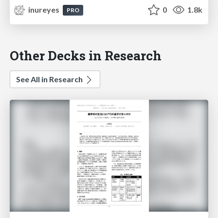
inureyes
0
1.8k
PRO
Other Decks in Research
See All in Research