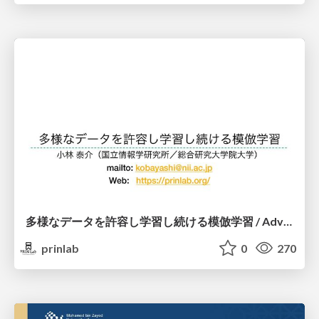
多様なデータを許容し学習し続ける模倣学習 / Advanced Imitation Learning for VLA
prinlab
0
270