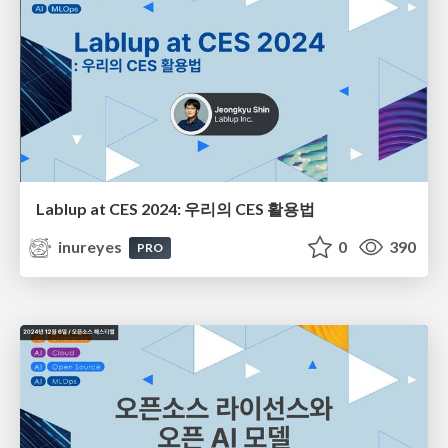
Lablup at CES 2024: 우리의 CES 활용법
inureyes
0
390
PRO