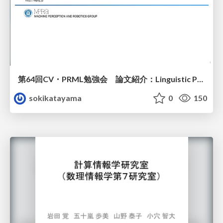
第64回CV・PRML勉強会 論文紹介：Linguistic Priors for Visual Decoupling: Towards Symmetric Vision-Brain Alignment
sokikatayama
0
150