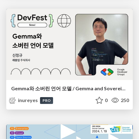
Gemma와 소버린 언어 모델 / Gemma and Sovereign Language Models
inureyes
0
250
PRO