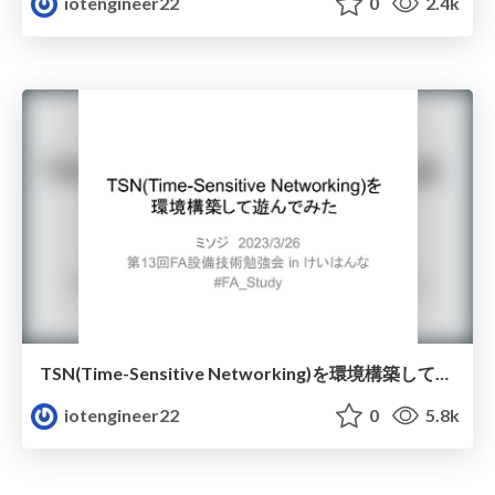
iotengineer22
0
2.4k
TSN(Time-Sensitive Networking)を環境構築して遊んでみた
iotengineer22
0
5.8k