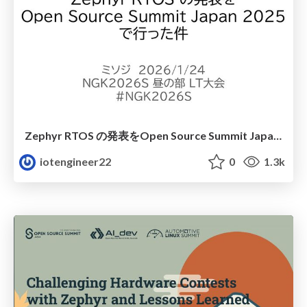
Zephyr RTOS の発表をOpen Source Summit Japan 2025で行った件
iotengineer22
0
1.3k