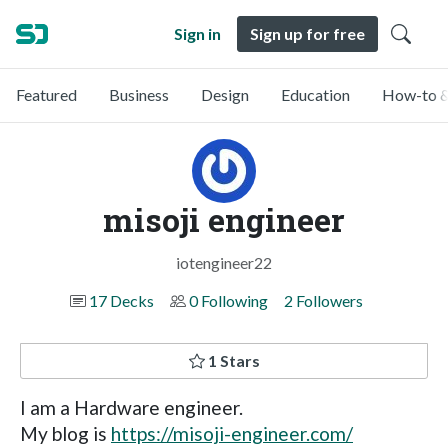
Sign in
Sign up for free
Featured
Business
Design
Education
How-to &
misoji engineer
iotengineer22
17 Decks
0 Following
2 Followers
1 Stars
I am a Hardware engineer.
My blog is
https://misoji-engineer.com/