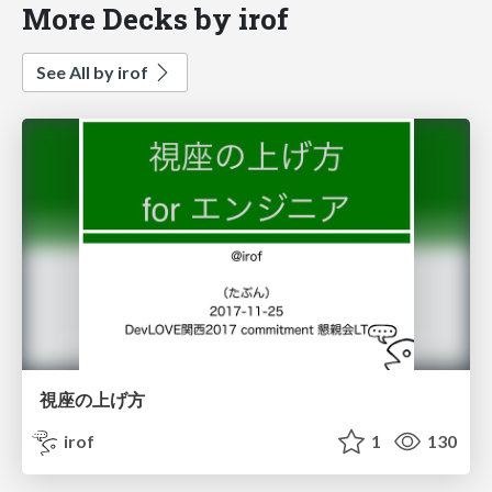
More Decks by irof
See All by irof
視座の上げ方
irof
1
130