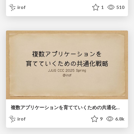
irof
1
510
複数アプリケーションを育てていくための共通化戦略
irof
9
6.8k