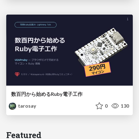
数百円から始めるRuby電子工作
tarosay
0
130
Featured