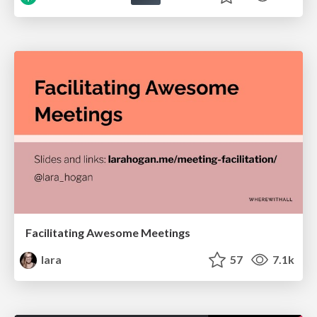
Facilitating Awesome Meetings
lara
57
7.1k