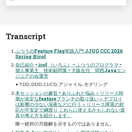
Transcript
ふつうのFeature Flag実践入門 JJUG CCC 2026
Spring @irof
自己紹介 • irof （いろふ） • ふつうのプログラマ •
個人事業主、技術顧問業 • 大阪在住、関西Javaエン
ジニアの会運営
• TDD, DDD, CI/CD, アジャイル, モデリング
本セッションの趣旨 • ありふれた悩み ◦ リリース時
期が未定なfeatureブランチの取り扱い ◦ デプロイ
は影響の少ない深夜などに行う ◦ リリース障害の対
応が不安定で綱渡り これらに使えるかもしれない道
具や考え方を紹介します。
唯一絶対の万能解を示すものではありません。