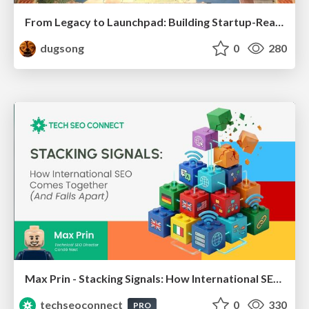
From Legacy to Launchpad: Building Startup-Ready Communities
dugsong
0
280
Max Prin - Stacking Signals: How International SEO Comes Together (And Falls Apart)
techseoconnect
0
330
PRO