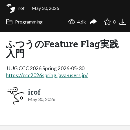
irof
May 30, 2026
Programming
4.6k
8
ふつうのFeature Flag実践
入門
JJUG CCC 2026 Spring 2026-05-30
https://ccc2026spring.java-users.jp/
irof
May 30, 2026