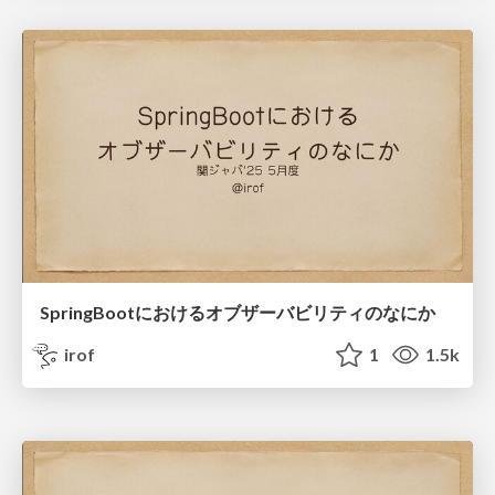
SpringBootにおけるオブザーバビリティのなにか
irof
1
1.5k