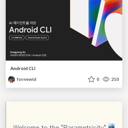
Android CLI
fornewid
0
210