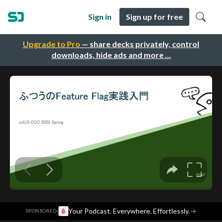
Sign in
Sign up for free
Upgrade to Pro
— share decks privately, control
downloads, hide ads and more …
·
Your Podcast. Everywhere. Effortlessly.
→
SPONSORED