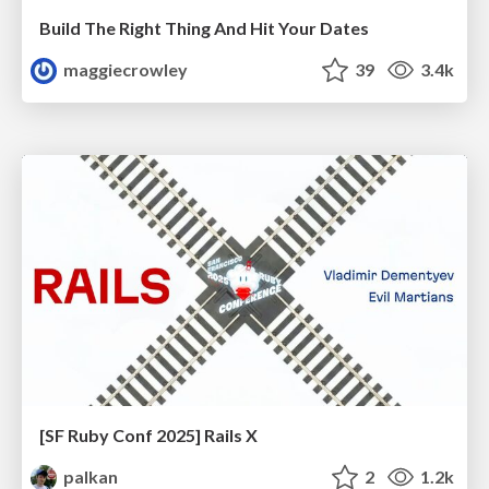
Build The Right Thing And Hit Your Dates
maggiecrowley
39
3.4k
[SF Ruby Conf 2025] Rails X
palkan
2
1.2k