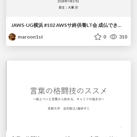
JAWS-UG横浜 #102 AWSサ終供養LT会 成仏できない AWS サービスたち 〜本日、三体供養します〜
maroon1st
0
310