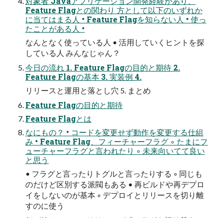
対象者 Javaアプリケーション開発経験があり、
Feature Flagとの関わり 方として以下のいずれか
に当てはまる人 • Feature Flagを知らない人 • 使っ
たことがある人 •
なんとなく使っている人 • 活用していくヒントを探
している人 みんなじゃん？
今日の流れ 1. Feature Flagの目的と期待 2.
Feature Flagの基本 3. 実装例 4.
リリースと運用と落とし穴 5. まとめ
Feature Flagの目的と期待
Feature Flagとは
なにもの？ • コードを変更せず動作を変更する仕組
み • Feature Flag、フィーチャーフラグ ◦ たまにフ
ューチャーフラグと言われたり ◦ 未来向いてて良い
と思う
• フラグと言ったりトグルと言ったりする ◦ 同じも
のだけど区別する派閥もある • 再ビルドや再デプロ
イをしないのが基本 ◦ デプロイとリリースを切り離
すのに使う