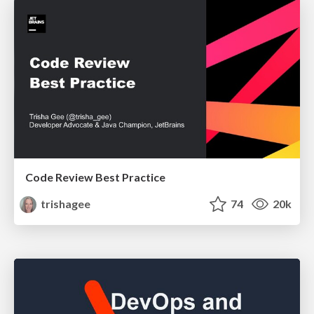
Code Review Best Practice
trishagee
74
20k