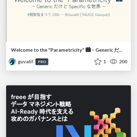
Welcome to the "Parametricity" 🏙️ − Generic だけど Specific な世界 −
guvalif
1
200
PRO