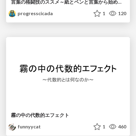
言葉の格闘技のススメ～紙とペンと言葉から始める、キャリアの描き方～
progresscicada
1
120
霧の中の代数的エフェクト
funnyycat
1
460