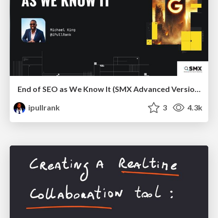
End of SEO as We Know It (SMX Advanced Version)
ipullrank
3
4.3k