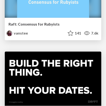
Raft: Consensus for Rubyists
vanstee
141
7.6k