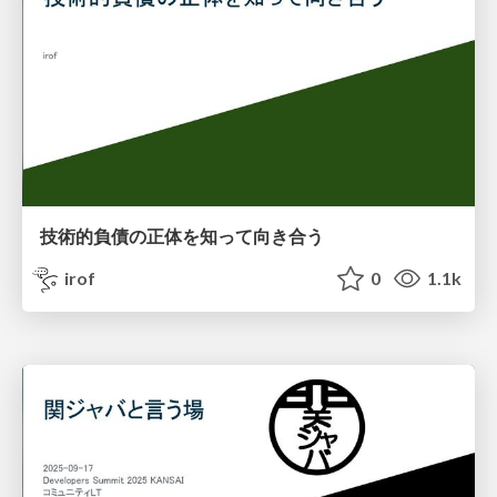
技術的負債の正体を知って向き合う
irof
0
1.1k