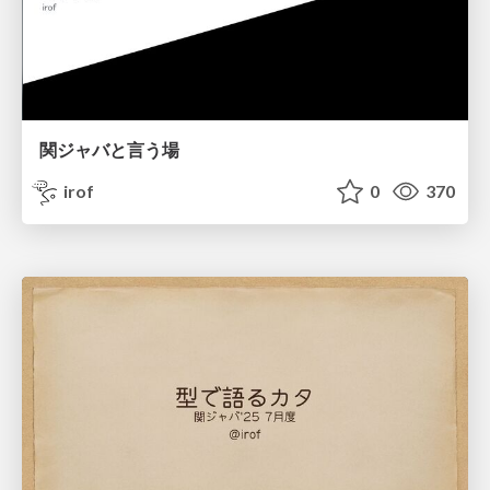
関ジャバと言う場
irof
0
370