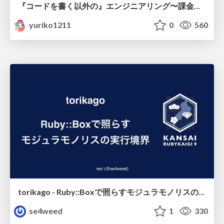
『コードを書く以外の』エンジニアリング〜課金基盤移行プロジェクト推進のためのTips4選
yuriko1211
0
560
torikago - Ruby::Boxで照らすモジュラモノリスの実行境界
se4weed
1
330