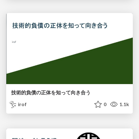
技術的負債の正体を知って向き合う
irof
0
1.1k