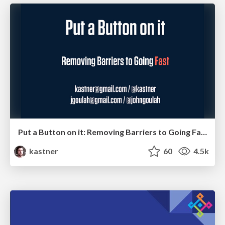
Put a Button on it: Removing Barriers to Going Fast.
kastner
60
4.5k