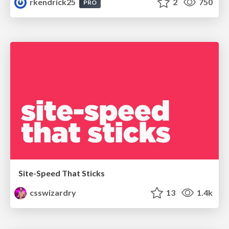
rkendrick25
2
750
PRO
Site-Speed That Sticks
csswizardry
13
1.4k