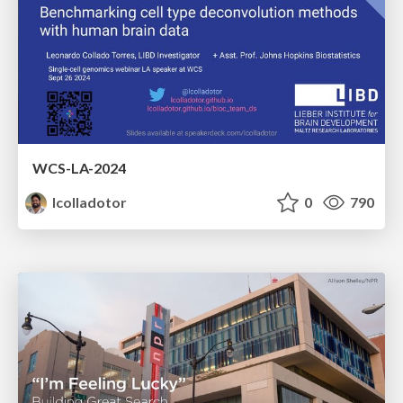
WCS-LA-2024
lcolladotor
0
790