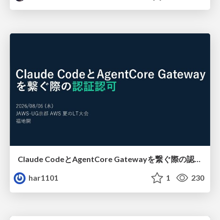
Claude CodeとAgentCore Gatewayを繋ぐ際の認証認可 / Authentication and authorization when connecting Claude Code with AgentCore Gateway
har1101
1
230