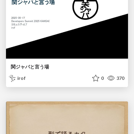
関ジャバと言う場
irof
0
370