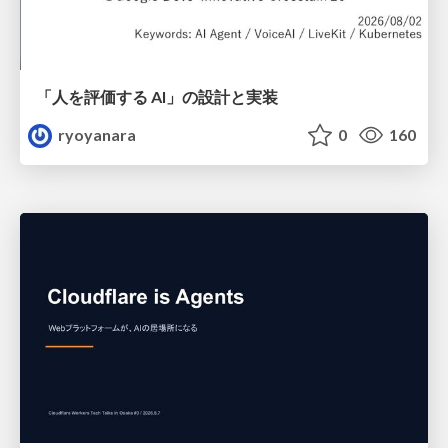
「人を評価する AI」の 設計と実装
ryoyanara
0
160