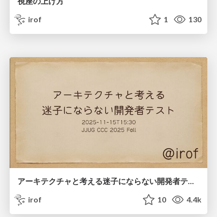
視座の上げ方
irof
1
130
アーキテクチャと考える迷子にならない開発者テスト
irof
10
4.4k