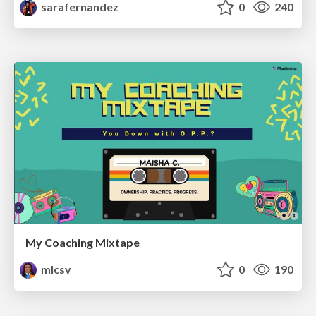
sarafernandez
0
240
My Coaching Mixtape
mlcsv
0
190