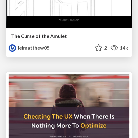
The Curse of the Amulet
leimatthew05
2
14k