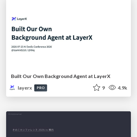
Built Our Own Background Agent at LayerX
layerx
9
4.9k
PRO