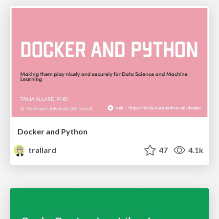
Docker and Python
trallard
47
4.1k