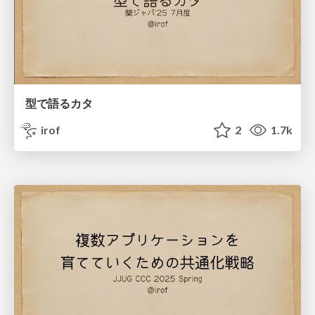
型で語るカタ
irof
2
1.7k