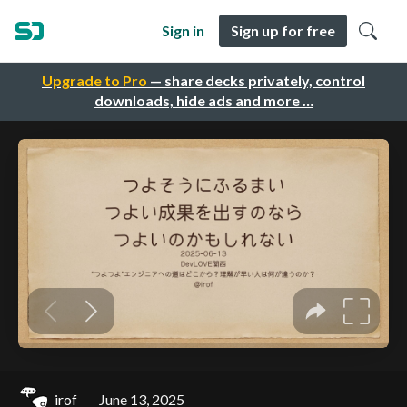
Sign in
Sign up for free
Upgrade to Pro
— share decks privately, control
downloads, hide ads and more …
irof
June 13, 2025