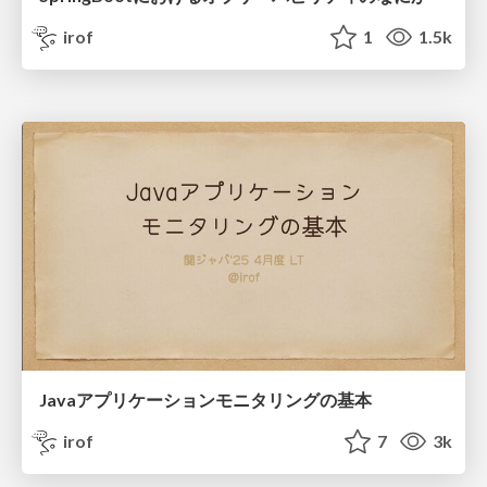
irof
1
1.5k
Javaアプリケーションモニタリングの基本
irof
7
3k