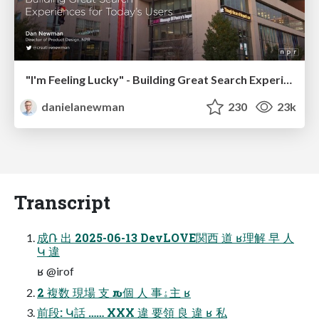
"I'm Feeling Lucky" - Building Great Search Experiences for Today's Users (#IAC19)
danielanewman
230
23k
Transcript
成Ռ 出 2025-06-13 DevLOVE関西 道 ʁ理解 早 人
Կ 違
ʁ @irof
2 複数 現場 支 ԉۀ 個 人 事ۀ主 ʁ
前段: Կ話 …… XXX 違 要領 良 違 ʁ 私