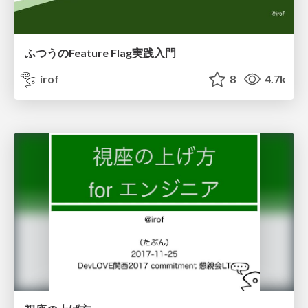
ふつうのFeature Flag実践入門
irof
8
4.7k