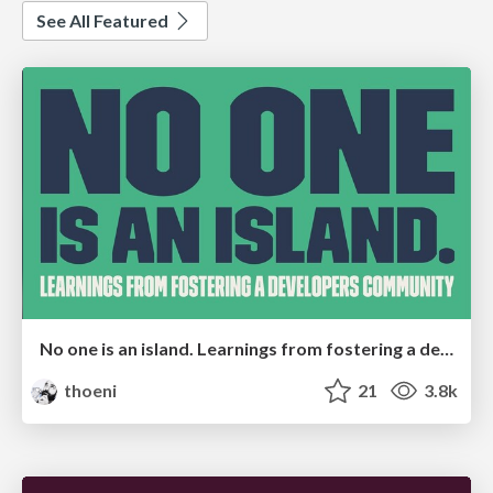
See All Featured
No one is an island. Learnings from fostering a developers community.
thoeni
21
3.8k