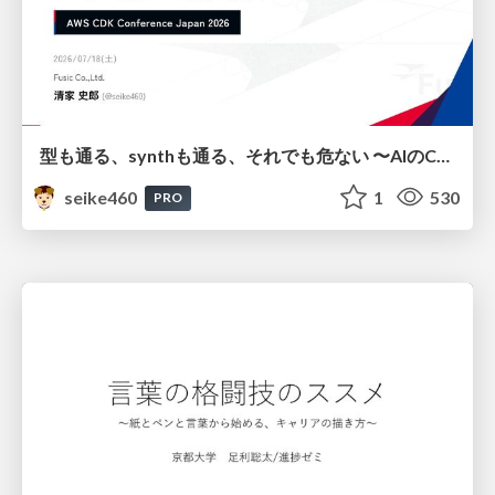
型も通る、synthも通る、それでも危ない 〜AIのCDKの権限とコストを機械で検証する〜 / It Passes Type Checks, It Passes Synth Checks, but It’s Still Risky — Automatically Verifying Permissions and Costs in AI’s CDK —
seike460
1
530
PRO