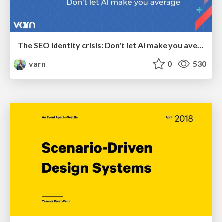
The SEO identity crisis: Don't let AI make you average
varn
0
530