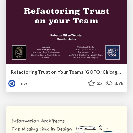
Refactoring Trust on Your Teams (GOTO; Chicago 2020)
rmw
35
3.7k