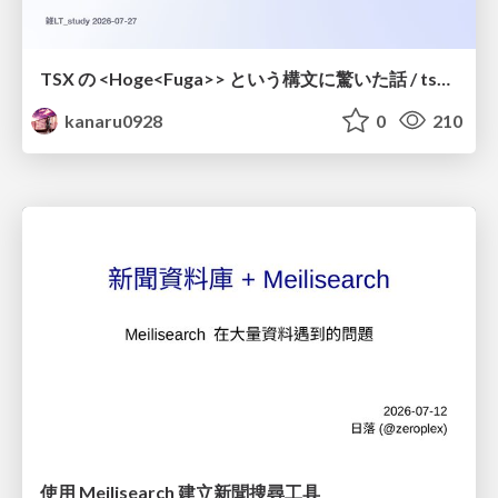
TSX の <Hoge<Fuga>> という構文に驚いた話 / tsx-type-argument-syntax
kanaru0928
0
210
使用 Meilisearch 建立新聞搜尋工具