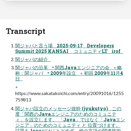
Transcript
関ジャバと言う場 2025-09-17 Developers
Summit 2025 KANSAI コミュニティLT irof
関ジャバの紹介
関ジャバの沿革 • 関西Javaエンジニアの会 ◦ 略
称：関ジャバ • 2009年設立 ◦ 初回 2009年11月4
日
◦
https://www.sakatakoichi.com/entry/20091016/1255
759813
関ジャバ設立のメッセージ抜粋 (jyukutyo) この
度「関西のJavaエンジニアのためのコミュニテ
ィ」を設立します。 「Java」ではなく「Javaエン
ジニア」のためのコミュニティ と 位置づけます。
話題をJavaだけにとどめず、他の言語や関連技術