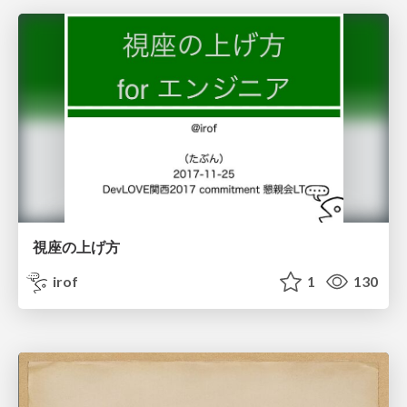
視座の上げ方
irof
1
130