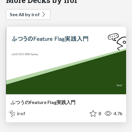
See All by irof
ふつうのFeature Flag実践入門
irof
8
4.7k