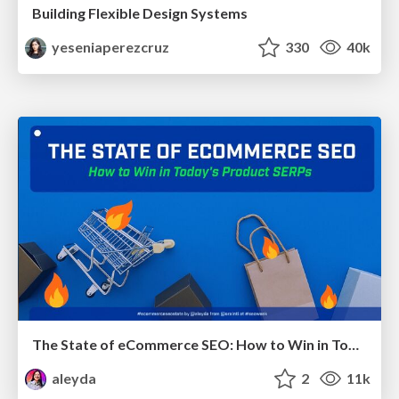
Building Flexible Design Systems
yeseniaperezcruz
330
40k
The State of eCommerce SEO: How to Win in Today's Products SERPs - #SEOweek
aleyda
2
11k