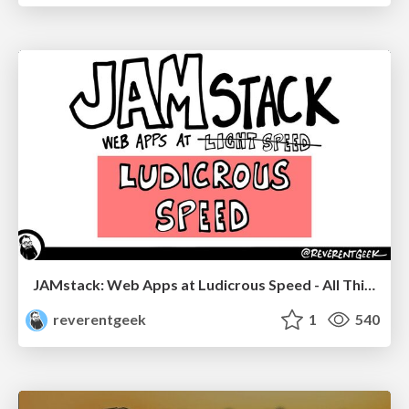
JAMstack: Web Apps at Ludicrous Speed - All Things Open 2022
reverentgeek
1
540