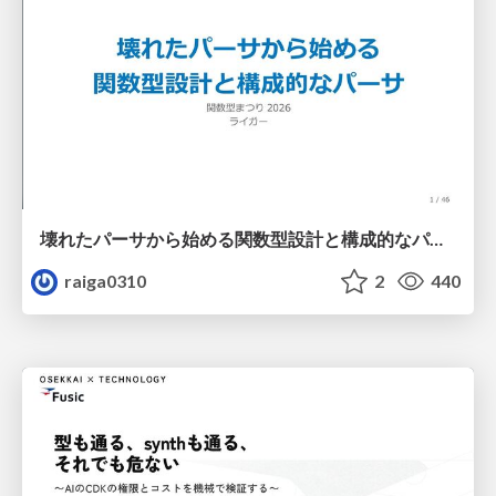
壊れたパーサから始める関数型設計と構成的なパーサ #fp_matsuri
raiga0310
2
440