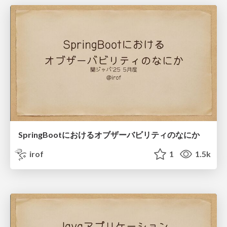
SpringBootにおけるオブザーバビリティのなにか
irof
1
1.5k