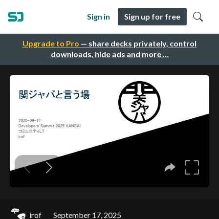
Sign in
Sign up for free
Upgrade to Pro
— share decks privately, control
downloads, hide ads and more …
irof
September 17, 2025