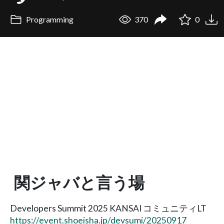
Programming
370
0
関ジャバと言う場
Developers Summit 2025 KANSAI コミュニティLT
https://event.shoeisha.jp/devsumi/20250917