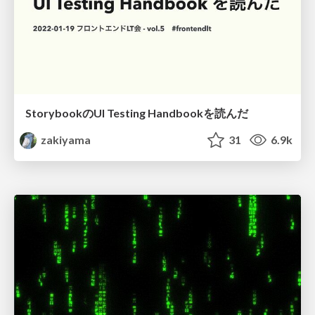
StorybookのUI Testing Handbookを読んだ
zakiyama
31
6.9k