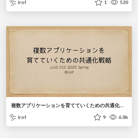
irof
1
520
複数アプリケーションを育てていくための共通化戦略
irof
9
6.8k