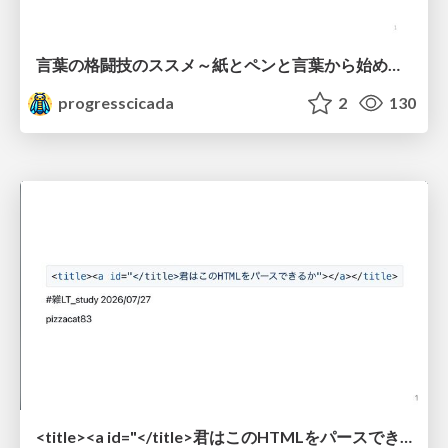
言葉の格闘技のススメ～紙とペンと言葉から始める、キャリアの描き方～
progresscicada
2
130
<title><a id="</title>君はこのHTMLをパースできるか"></a></title> #雑LT_study