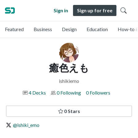
Sign in
Sign up for free
Featured
Business
Design
Education
How-to &
癒色えも
ishikiemo
4 Decks
0 Following
0 Followers
0 Stars
@ishiki_emo