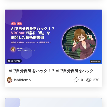
AIで自分自身 をハック！？ AIで自分自身をハック！？ VRChat VRChatで喋る「私」をで 喋る「私」を 開発した技術的 開発した技術的裏側 裏側 癒色えもが贈る、AI デジタルツイン 開発奮闘記！ #エンジニア集会LT会
ishikiemo
0
270