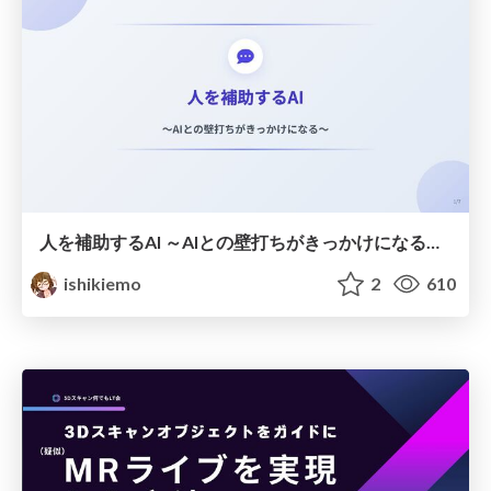
人を補助するAI ～AIとの壁打ちがきっかけになる～ #共創AIミートアップ
ishikiemo
2
610