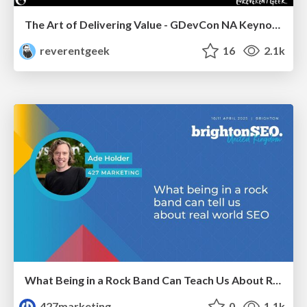
The Art of Delivering Value - GDevCon NA Keynote
reverentgeek
16
2.1k
What Being in a Rock Band Can Teach Us About Real World SEO
427marketing
0
1.1k