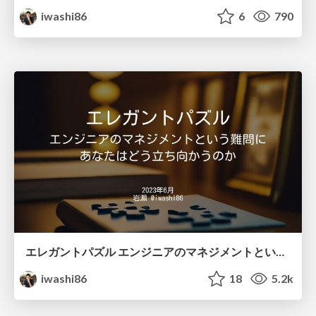
iwashi86
6
790
エレガントパズル エンジニアのマネジメントという難問にあなたはどう立ち向かうのか / Elegant Puzzle
iwashi86
18
5.2k