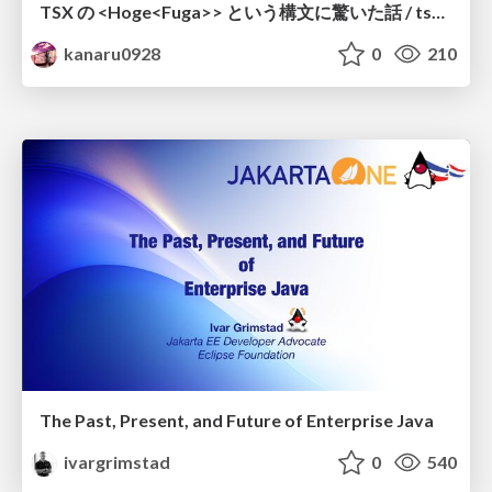
TSX の <Hoge<Fuga>> という構文に驚いた話 / tsx-type-argument-syntax
kanaru0928
0
210
The Past, Present, and Future of Enterprise Java
ivargrimstad
0
540