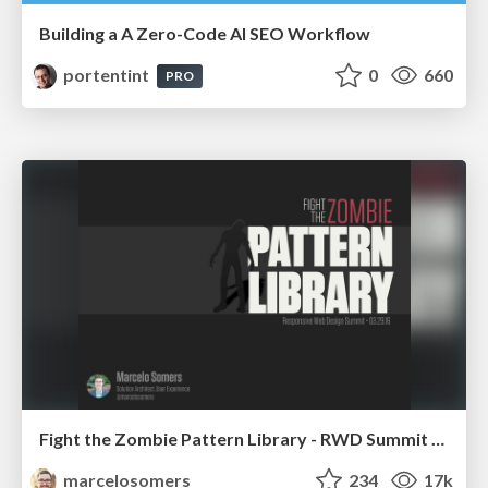
Building a A Zero-Code AI SEO Workflow
portentint
0
660
PRO
Fight the Zombie Pattern Library - RWD Summit 2016
marcelosomers
234
17k