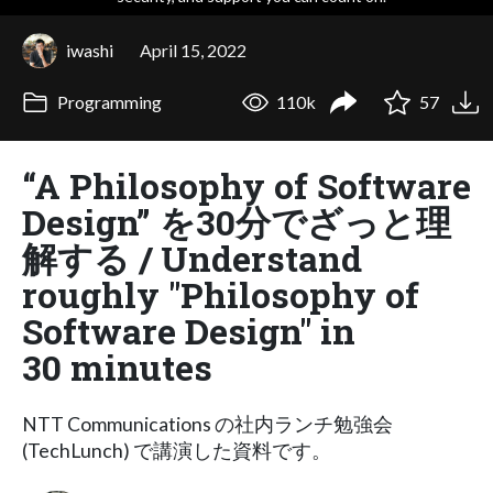
iwashi
April 15, 2022
Programming
110k
57
“A Philosophy of Software
Design” を30分でざっと理
解する / Understand
roughly "Philosophy of
Software Design" in
30 minutes
NTT Communications の社内ランチ勉強会
(TechLunch) で講演した資料です。