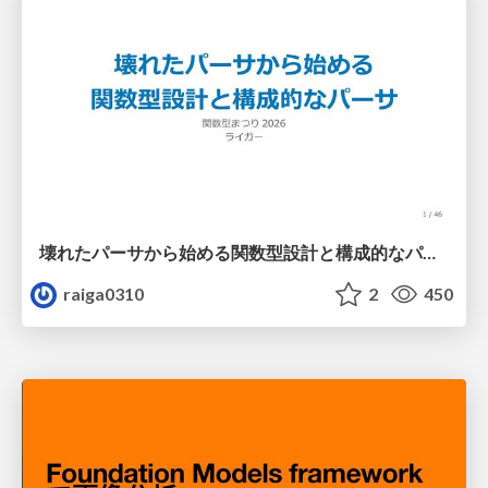
壊れたパーサから始める関数型設計と構成的なパーサ #fp_matsuri
raiga0310
2
450