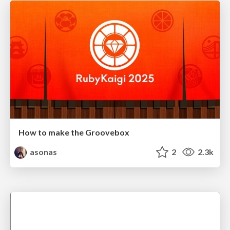
How to make the Groovebox
asonas
2
2.3k