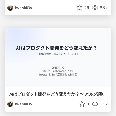
iwashi86
28
9.9k
AIはプロダクト開発をどう変えたか？〜 3つの役割から見る「変化」と「未来」〜 / How AI Transformed Product Development: A Look at "Change" and "Future" via Three Roles
iwashi86
3
1.3k