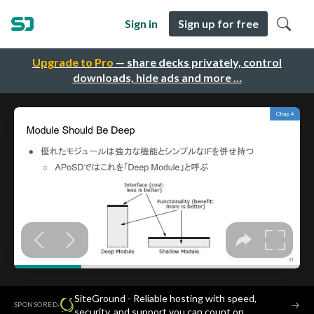
Sign in
Sign up for free
Upgrade to Pro
— share decks privately, control
downloads, hide ads and more …
SiteGround - Reliable hosting with speed,
·
→
SPONSORED
security, and support you can count on.