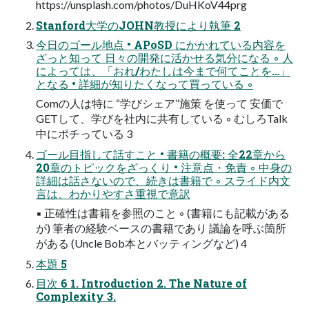
https://unsplash.com/photos/DuHKoV44prg
Stanford大学のJOHN教授により執筆 2
今日のゴール地点 • APoSD にかかれている内容を
ざっと知って 日々の開発に活かせる気分になる ◦ 人
によっては、「おれ/わたしは今まで何てことを…」
となる • 詳細が知りたくなって買っている ◦
Comの人は特に “学びシェア”施策 を使って 安価で
GETして、学びを社内に共有している ◦ むしろTalk
中にポチっている 3
ゴール目指して話すこと • 書籍の概要: 全22章から
20章のトピックをざっくり • 注意点・免責 ◦ 中身の
詳細は話さないので、続きは書籍で ◦ スライド内文
言は、わかりやすさ重視で意訳
▪ 正確性は書籍を参照のこと ◦ (書籍にも記載がある
が) 筆者の経験ベースの書籍であり 議論を呼ぶ箇所
がある (Uncle Bob本とバッティングなど) 4
本題 5
目次 6 1. Introduction 2. The Nature of
Complexity 3.