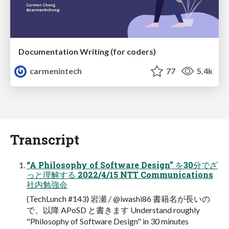
Documentation Writing (for coders)
carmenintech
77
5.4k
Transcript
“A Philosophy of Software Design” を30分でざ
っと理解する 2022/4/15 NTT Communications
社内勉強会
(TechLunch #143) 岩瀬 / @iwashi86 書籍名が長いの
で、以降 APoSD と書きます Understand roughly
"Philosophy of Software Design" in 30 minutes