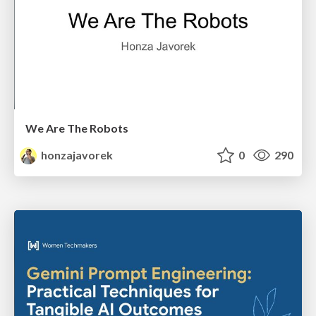
We Are The Robots
honzajavorek
0
290