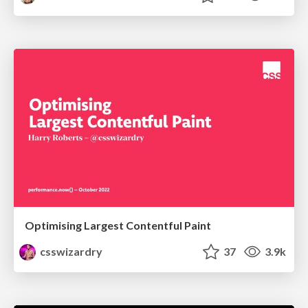
Optimising Largest Contentful Paint
csswizardry
37
3.9k