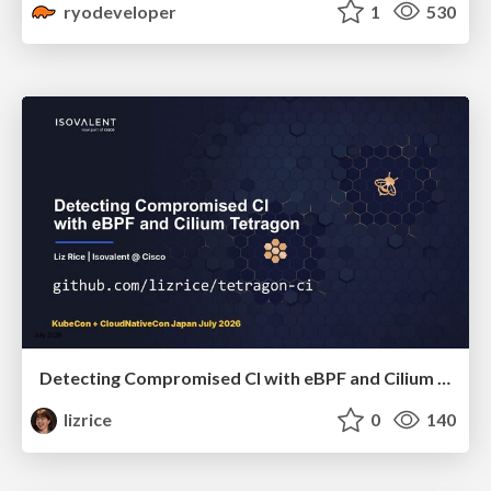
ryodeveloper
1
530
Detecting Compromised CI with eBPF and Cilium Tetragon
lizrice
0
140