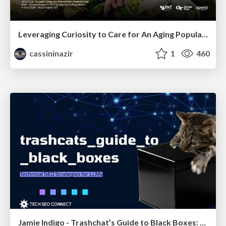
Leveraging Curiosity to Care for An Aging Population
cassininazir
1
460
Jamie Indigo - Trashchat’s Guide to Black Boxes: Technical SEO Tactics for LLMs