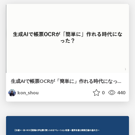
生成AIで帳票OCRが「簡単に」作れる時代になった？
kon_shou
0
440