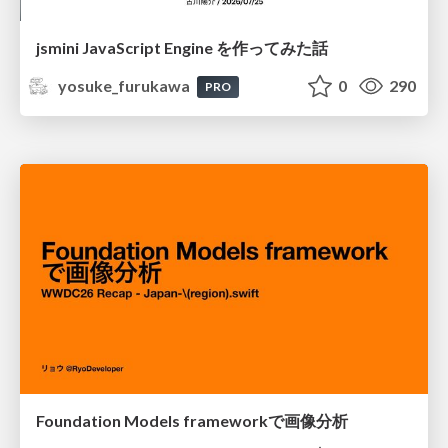
jsmini JavaScript Engine を作ってみた話
yosuke_furukawa
0
290
PRO
Foundation Models frameworkで画像分析