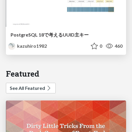
PostgreSQL 18で考えるUUID主キー
kazuhiro1982
0
460
Featured
See All Featured