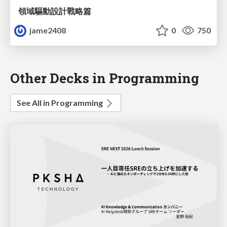
領域驅動設計戰略篇
jame2408
0
750
Other Decks in Programming
See All in Programming