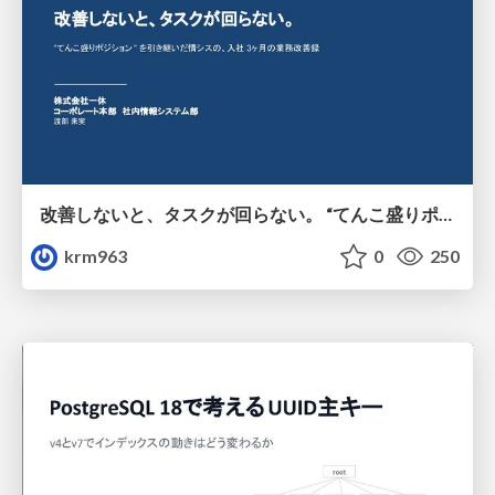
改善しないと、タスクが回らない。 “てんこ盛りポジション” を引き継いだ情シスの、入社3ヶ月の業務改善録
krm963
0
250