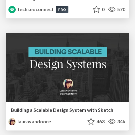
techseoconnect
0
570
PRO
Building a Scalable Design System with Sketch
lauravandoore
463
34k