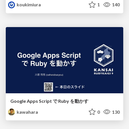
koukimiura
1
140
Google Apps Script で Ruby を動かす
kawahara
0
130