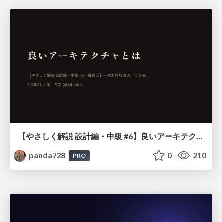
【やさしく解説 設計編・中級 #6】良いアーキテクチャとは ～ 一本の登り道の、行き先 ～
panda728
0
210
PRO