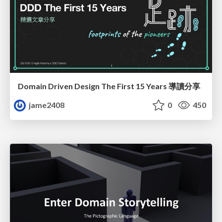
Domain Driven Design The First 15 Years 導讀分享
jame2408
0
450