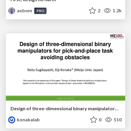
axbom
2
1.2k
PRO
Design of three-dimensional binary manipulators for pick-and-place task avoiding obstacles (IECON2024)
konakalab
0
510