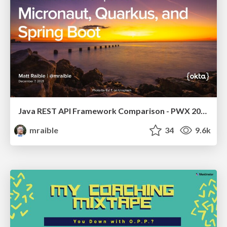
Java REST API Framework Comparison - PWX 2021
mraible
34
9.6k