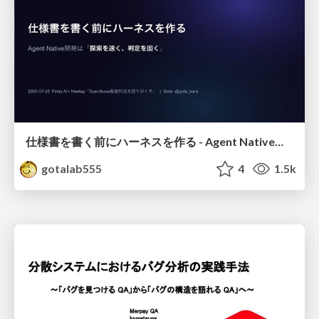
仕様書を書く前にハーネスを作る - Agent Native開発は「探索を速く、判定を固く」
gotalab555
4
1.5k