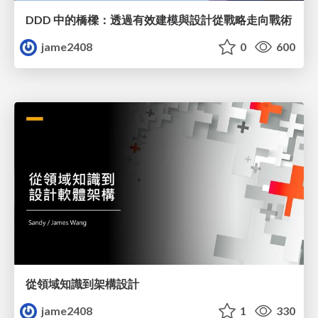
DDD 中的橋樑：透過有效建模與設計從戰略走向戰術
jame2408
0
600
從領域知識到架構設計
jame2408
1
330