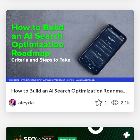
How to Build an AI Search Optimization Roadmap - Criteria and Steps to Take #SEOIRL
aleyda
1
2.1k