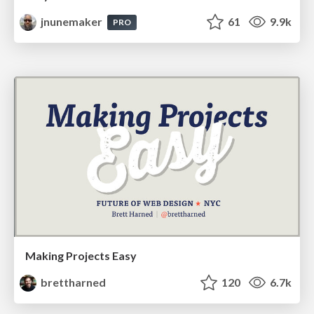
jnunemaker
61
9.9k
PRO
Making Projects Easy
brettharned
120
6.7k