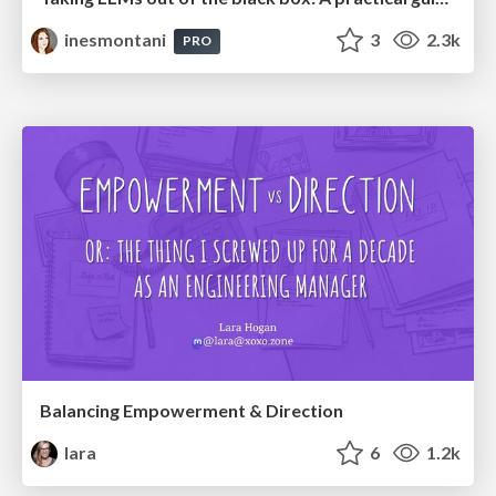
inesmontani
3
2.3k
PRO
Balancing Empowerment & Direction
lara
6
1.2k