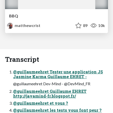
BBQ
matthewcrist
89
10k
Transcript
@guillaumeehret Tester une application JS
Jasmine Karma Guillaume EHRET -
@guillaumeehret Dev-Mind - @DevMind_FR
@guillaumeehret Guillaume EHRET
http://javamind-fr.blogspot.fr/
@guillaumeehret et vous ?
@guillaumeehret les tests vous font peur ?