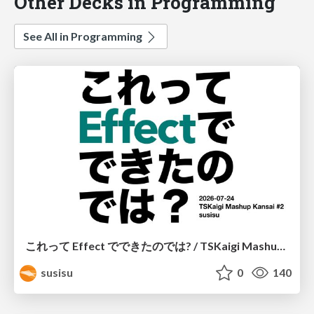
Other Decks in Programming
See All in Programming
これって Effect でできたのでは? / TSKaigi Mashup Kansai #2
susisu
0
140