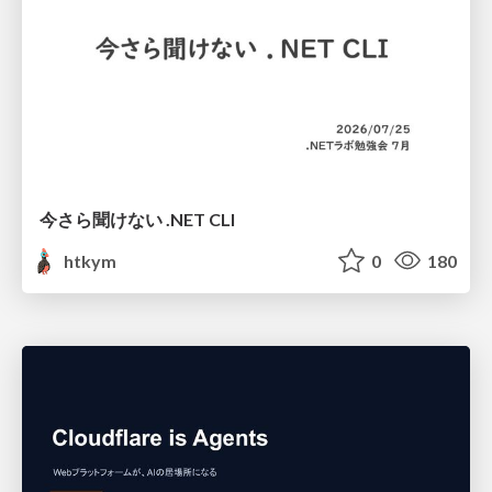
今さら聞けない .NET CLI
htkym
0
180