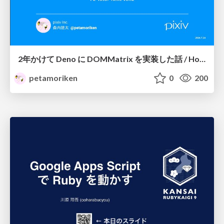
2年かけて Deno に DOMMatrix を実装した話 / How I implemented DOMMatrix in Deno over two years
petamoriken
0
200