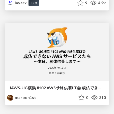
layerx
9
4.9k
PRO
JAWS-UG横浜 #102 AWSサ終供養LT会 成仏できない AWS サービスたち 〜本日、三体供養します〜
maroon1st
0
310