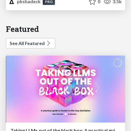
pkshadeck
0
3.5k
PRO
Featured
See All Featured
Taking LLMs out of the black box: A practical guide to human-in-the-loop distillation