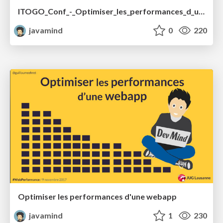
ITOGO_Conf_-_Optimiser_les_performances_d_une_webapp.pdf
javamind
0
220
Optimiser les performances d'une webapp
javamind
1
230