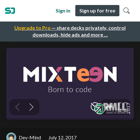
Sign in
Sign up for free
Upgrade to Pro
— share decks privately, control
downloads, hide ads and more …
Dev-Mind
July 12, 2017