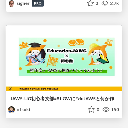
signer
0
2.7k
PRO
JAWS-UG初心者支部#81 GWにEduJAWSと何か作ろうもくもく会！
otsuki
0
150