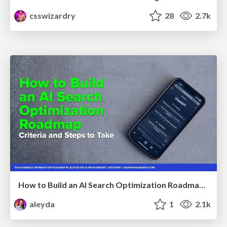
csswizardry
28
2.7k
How to Build an AI Search Optimization Roadmap - Criteria and Steps to Take #SEOIRL
aleyda
1
2.1k