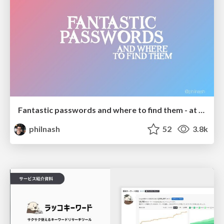
Fantastic passwords and where to find them - at NoRuKo
philnash
52
3.8k