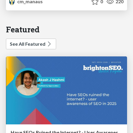
cm_manaus
0
220
Featured
See All Featured
Have SEOs Ruined the Internet? - User Awareness of SEO in 2025