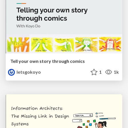
Tell your own story through comics
letsgokoyo
1
1k