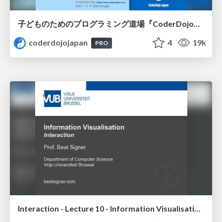
子どものためのプログラミング道場『CoderDojo』〜法人提携例〜 / Partnership with CoderDojo Japan
coderdojojapan
4
19k
PRO
Interaction - Lecture 10 - Information Visualisation (4019538FNR)