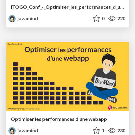
ITOGO_Conf_-_Optimiser_les_performances_d_une_webapp.pdf
javamind
0
220
Optimiser les performances d'une webapp
javamind
1
230