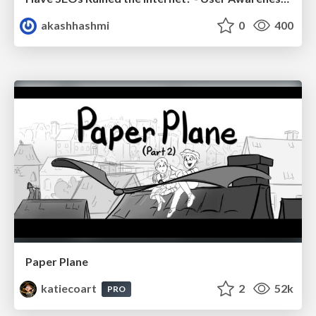
akashhashmi
0
400
Paper Plane
katiecoart
2
52k
PRO