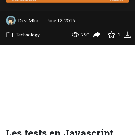
Dev-Mind
June 13, 2015
Technology
290
1
Les tests en Javascript