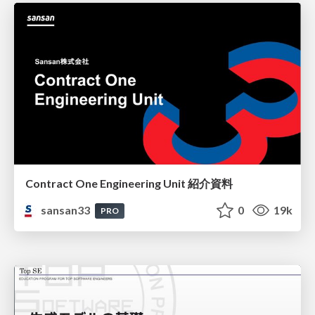
Contract One Engineering Unit 紹介資料
sansan33
0
19k
PRO