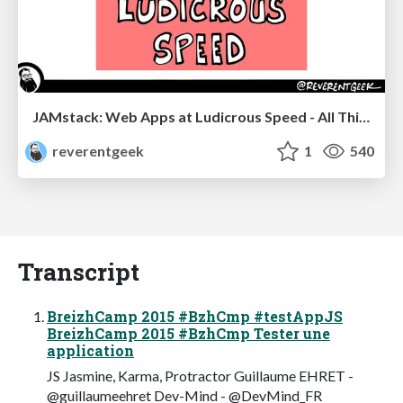
JAMstack: Web Apps at Ludicrous Speed - All Things Open 2022
reverentgeek
1
540
Transcript
BreizhCamp 2015 #BzhCmp #testAppJS
BreizhCamp 2015 #BzhCmp Tester une
application
JS Jasmine, Karma, Protractor Guillaume EHRET -
@guillaumeehret Dev-Mind - @DevMind_FR