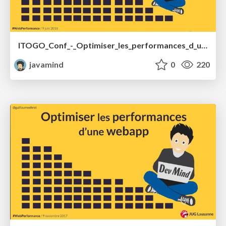
ITOGO_Conf_-_Optimiser_les_performances_d_une_webapp.pdf
javamind
0
220