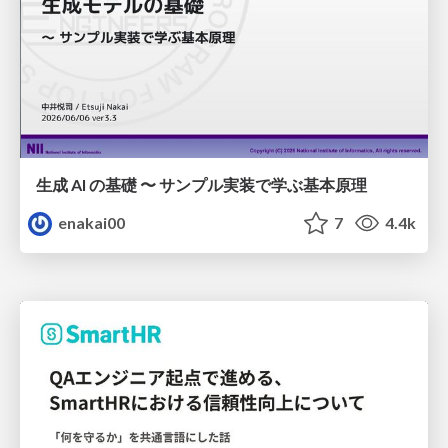
生成 AI の基礎 〜 サンプル実装で学ぶ基本原理
enakai00
7
4.4k