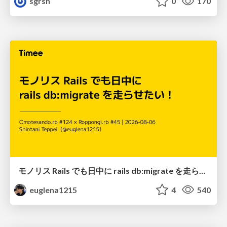
sgrsn
0
170
モノリス Rails でも日中に rails db:migrate を走らせたい！ / Daytime rails db:migrate on Monolithic Rails!
euglena1215
4
540