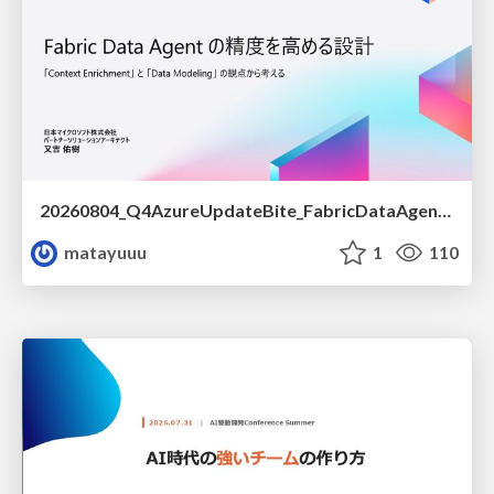
20260804_Q4AzureUpdateBite_FabricDataAgentの精度を高める設計.pdf
matayuuu
1
110