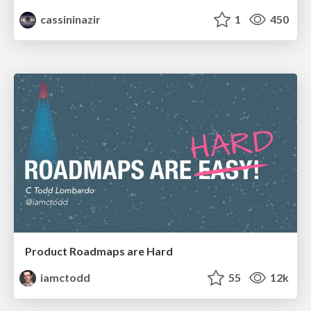
cassininazir
1
450
Product Roadmaps are Hard
iamctodd
55
12k