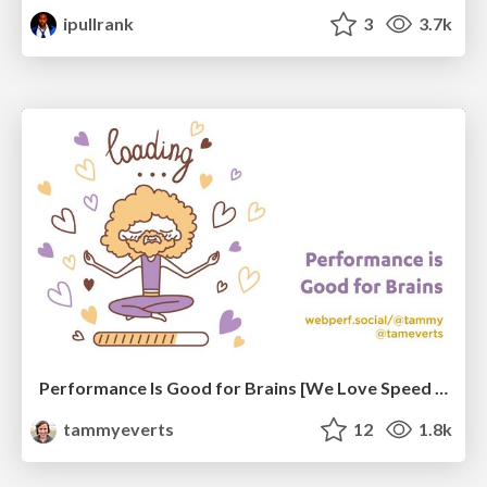
ipullrank
3
3.7k
Performance Is Good for Brains [We Love Speed 2024]
tammyeverts
12
1.8k