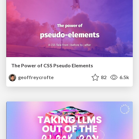
The Power of CSS Pseudo Elements
geoffreycrofte
82
6.5k