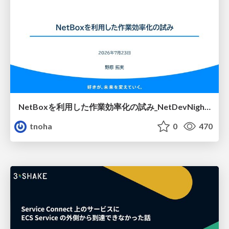
NetBoxを利用した作業効率化の試み_NetDevNight4
tnoha
0
470