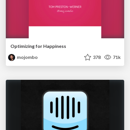
Optimizing for Happiness
mojombo
378
71k