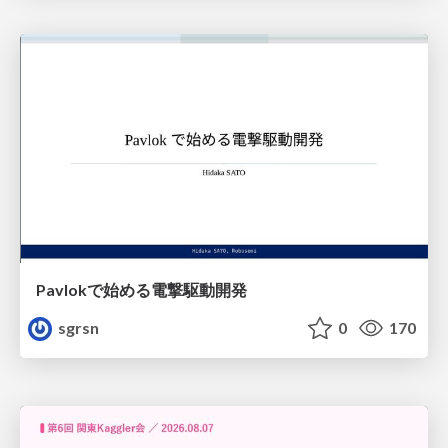
Pavlokで始める電撃駆動開発
sgrsn
0
170