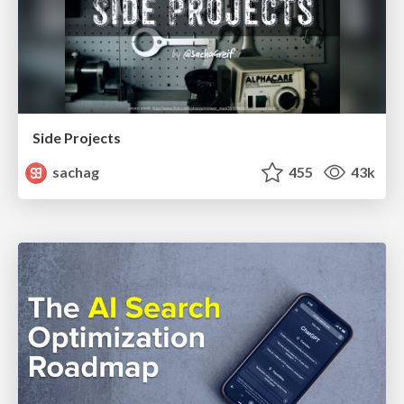
Side Projects
sachag
455
43k