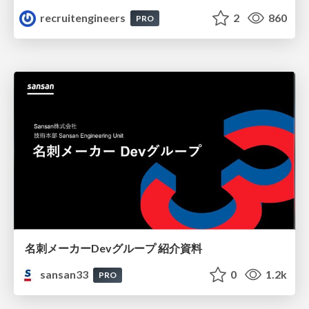
recruitengineers
2
860
PRO
名刺メーカーDevグループ 紹介資料
sansan33
0
1.2k
PRO