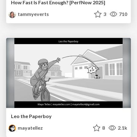
How Fast Is Fast Enough? [PerfNow 2025]
tammyeverts
3
710
Leo the Paperboy
mayatellez
8
2.1k