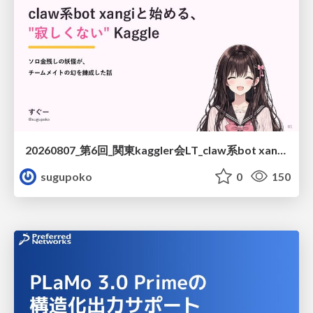
20260807_第6回_関東kaggler会LT_claw系bot xangiと始める、"寂しくない" kaggle
sugupoko
0
150