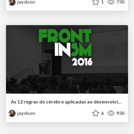
jaydson
1
730
As 12 regras do cérebro aplicadas ao desenvolvimento de software
jaydson
6
930