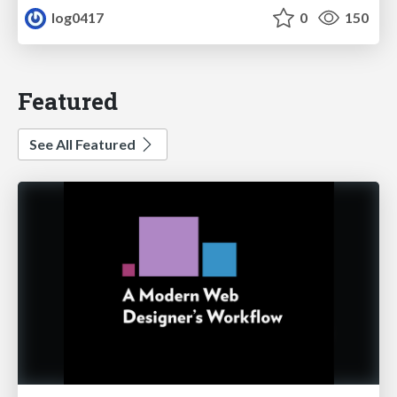
log0417
0
150
Featured
See All Featured