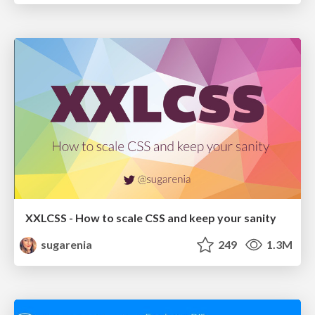
XXLCSS - How to scale CSS and keep your sanity
sugarenia
249
1.3M