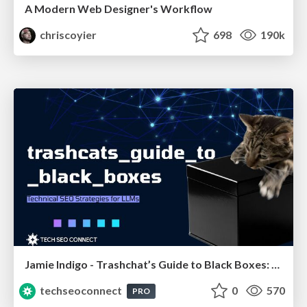
A Modern Web Designer's Workflow
chriscoyier
698
190k
Jamie Indigo - Trashchat’s Guide to Black Boxes: Technical SEO Tactics for LLMs
techseoconnect
0
570
PRO