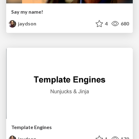
Say my name!
jaydson
4
680
Template Engines
jaydson
1
170