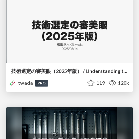
技術選定の審美眼（2025年版） / Understanding the Spiral of Technologies 2025 edition
twada
119
120k
PRO