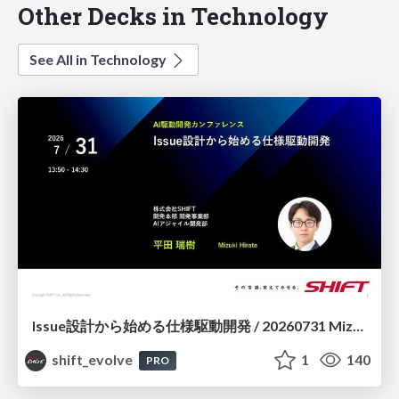
Other Decks in Technology
See All in Technology
Issue設計から始める仕様駆動開発 / 20260731 Mizuki Hirata
shift_evolve
1
140
PRO