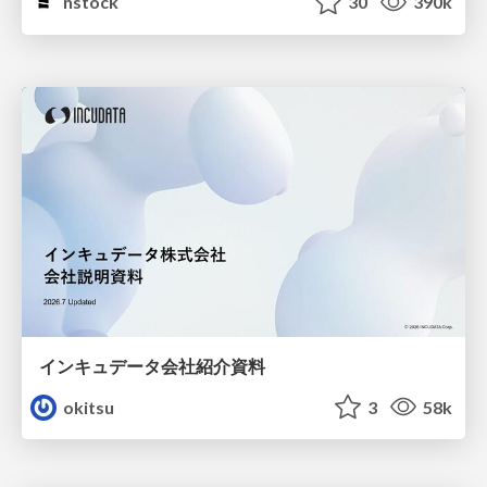
nstock
30
390k
インキュデータ会社紹介資料
okitsu
3
58k