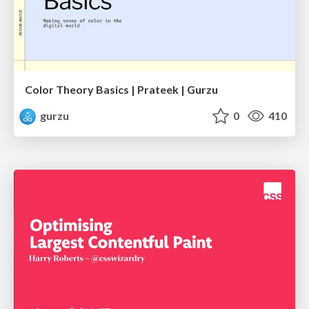
Color Theory Basics | Prateek | Gurzu
gurzu
0
410