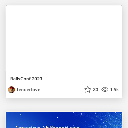
RailsConf 2023
tenderlove
30
1.5k