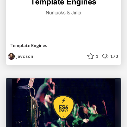
Template Engines
jaydson
1
170