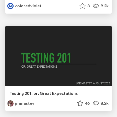
coloredviolet
3
9.2k
Testing 201, or: Great Expectations
jmmastey
46
8.2k