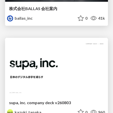
株式会社BALLAS 会社案内
ballas_inc
0
41k
supa, inc. company deck v260803
kazuki_tanaka
0
960