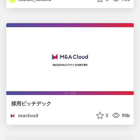
採用ピッチデック
macloud
5
90k