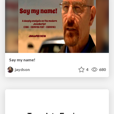
Say my name!
jaydson
4
680