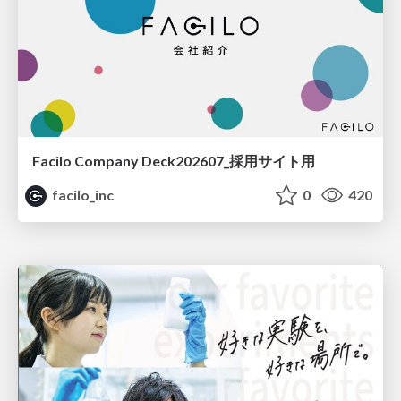
Facilo Company Deck202607_採用サイト用
facilo_inc
0
420