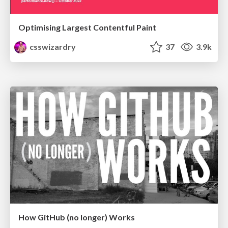
Optimising Largest Contentful Paint
csswizardry
37
3.9k
How GitHub (no longer) Works