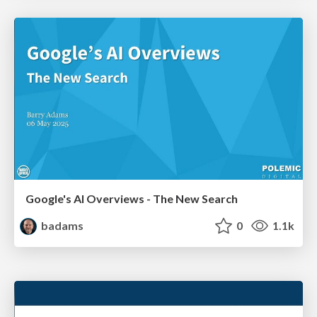
Google's AI Overviews - The New Search
badams
0
1.1k