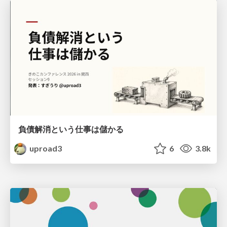
負債解消という仕事は儲かる
uproad3
6
3.8k