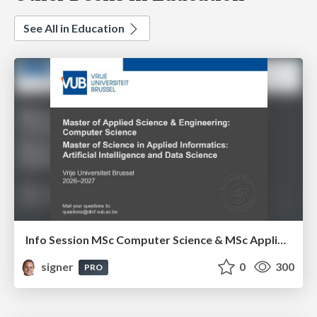
See All in Education
Info Session MSc Computer Science & MSc Applied Informatics
signer
0
300
PRO