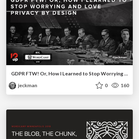
GDPR FTW! Or, How I Learned to Stop Worrying and Love Privacy By Design
jeckman
0
160