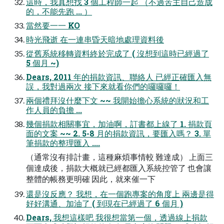
這時，我真想找 3 個工程師一起 （不過苦主自己造成
的，不能先跑 ... ）
當然要一一 KO
時光飛逝 在一連串昏天暗地處理資料後
從舊系統移轉資料終於完成了 ( 沒想到這時已經過了
5 個月 ~)
Dears, 2011 年的捐款資訊、聯絡人 已經正確匯入無
誤，我對過兩次 接下來就看你們的囉囉囉！
兩個禮拜沒什麼下文 ~~ 我開始擔心系統的狀況和工
作人員的負擔 ...
幾個捐款相關事宜，加油啊，訂書都上線了 1. 捐款頁
面的文案 ~~ 2. 5-8 月的捐款資訊，要匯入嗎？ 3. 單
筆捐款的整理匯入 ....
（通常沒有排計畫，這種麻煩事情較 難達成） 上面三
個達成後，捐款大概就已經都匯入系統控管了 也會讓
整體的帳務更明確 因此，就來催一下
還是沒反應？ 我想，在一個跑專案的角度上 兩邊是得
好好溝通、加油了 ( 到現在已經過了 6 個月 )
Dears, 我想這樣吧 我很想當第一個，透過線上捐款