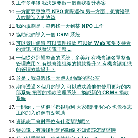
工作多年後 我決定要做一個自我提升專案
一方面要更熟悉 NPO 實際運作 另一方面，想實證導
入軟體進入的效益
我的規劃是，每週找一天到某 NPO 工作
協助他們導入一個 CRM 系統
可以管理個資 可以管理捐款 可以從 Web 蒐集支持者
的資訊 可以發送電子報 ...
一個從外到裡整合的系統，多美好 有機會讓名單整合
管理應用？ 有機會讓組織的捐款提升？ 有機會讓組織
的管理效能提升？
於是，我每週找一天跑去組織的辦公室
期待透過 3 個月的導入 可以成功讓他們使用更好的內
部系統 把舊的捐款管理系統，換誠新的 CRM+ 捐款
系統
一開始，一切似乎都很順利 大家都開開心心 也覺得志
工的加入好像有點幫助
資訊志工會對單位有什麼幫助呢？
譬如說，有時碰到網路斷線 不知道該怎麼辦時