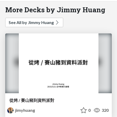
More Decks by Jimmy Huang
See All by Jimmy Huang
從烤 / 賽山豬到資料派對
jimyhuang
0
320