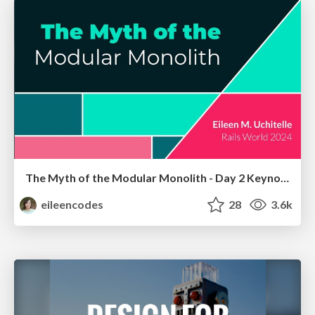
The Myth of the Modular Monolith - Day 2 Keynote - Rails World 2024
eileencodes
28
3.6k