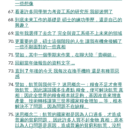
一些想像
看著許多同學努力考資工系的研究所 我卻迷惘了
到底未來工作的基礎是 碩士的練功學歷，還是自己的
興趣？
當年我選擇了去念了 完全與資工系搭不上未來的領域
更重要的是，碩士這個階段的人生 讓我有機會接觸了
一些不願面對的一些真相
譬如，其中一個學期末作業，在聊大陸「貴嶼鎮」
回顧當年做報告的資料文字 ...
直到 7 年後的今天 我每次在換手機時 還是有種罪惡
感
譬如，飢荒與我何干？ 迷思概念一：糧食不足才會導
致飢荒，因此讓該國多生產點 糧食，便可解決飢荒 真
相：因此全世界的糧食根本就足夠，基因改造來增進
產量、技術轉移讓第三世界國家糧食增加 ... 等，根本
解決不了問題，因為問題不在缺糧。
迷思概念二：飢荒的國家都是因為人口過多，才造成
普遍的貧窮問題， 因此許多人買不起食物 真相：原本
以為人口問題是原因，造成普遍的貧窮和飢荒，沒想