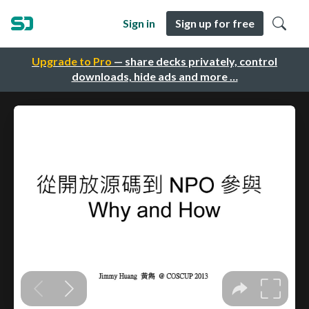
Sign in
Sign up for free
Upgrade to Pro
— share decks privately, control
downloads, hide ads and more …