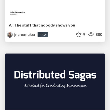
AI: The stuff that nobody shows you
jnunemaker
9
880
PRO