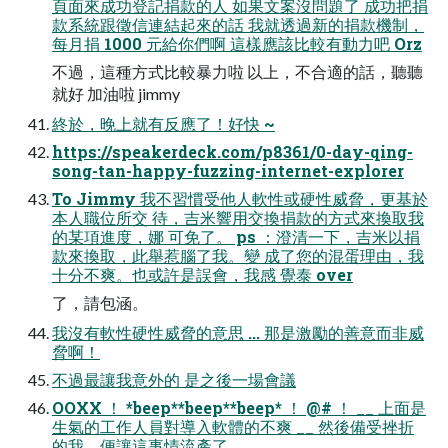
頁面來成功登記捐款的人 如果文案沒問題了 成功把捐
款系統跟徵信連結起來的話 我就透過新的捐款機制，
每月捐 1000 元給你們啊 這樣應該比較有動力吧 Orz
不過，這種方式比較暴力啦 以上，不合適的話，聽聽
就好 加油啦 jimmy
終於，晚上就有反應了！好快 ~
https://speakerdeck.com/p8361/0-day-qing-
song-tan-happy-fuzzing-internet-explorer
To Jimmy 我不習慣受他人軟性或硬性威脅，更基於
本人職位所交 待，吉米響用交換捐款的方式來換取我
的某項進度，娜 可免了。 ps ：澄清一下，吉米以捐
款來換取，此舉惹腦了我。變 成了您的混蛋理由，我
十分不爽。也或許是誤會，我感 覺泰 over
了，請包涵。
我沒有軟性硬性威脅的意思 ... 那是激勵的善意而非威
脅啊！
不過最讓我意外的 是之後一場會議
OOXX ！ *beep**beep**beep* ！ @# ！ __ 上面是
生氣的工作人員對導入軟體的不爽 __ 然後備受挫折
的我，便讓這事情流產了