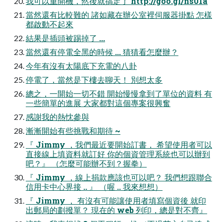
我可以重開機，然後就搞定了 http://goo.gl/ns01a
當然還有比較難的 諸如藏在辦公室裡伺服器掛點 怎樣
都啟動不起來
結果是插頭被踢掉了 ...
當然還有停電全黑的時候 ... 猜猜看怎麼辦？
今年有沒有太陽底下充電的八卦
停電了，當然是下樓去聊天！ 別想太多
總之，一開始一切不錯 開始慢慢拿到了單位的資料 有
一些簡單的進展 大家都對這個專案很興奮
感謝我的熱忱參與
漸漸開始有些挑戰和期待 ~
『 Jimmy ，我們最近要開始訂書， 希望使用者可以
直接線上填資料就訂好 你的個資管理系統也可以辦到
吧？』 （怎麼可能辦不到？握拳）
『 Jimmy ，線上捐款應該也可以吧？ 我們想跟聯合
信用卡中心界接 .. 』 （喔 .. 我來想想）
『 Jimmy ， 有沒有可能讓使用者填寫個資後 就印
出郵局的劃撥單？ 現在的 web 列印，總是對不齊』