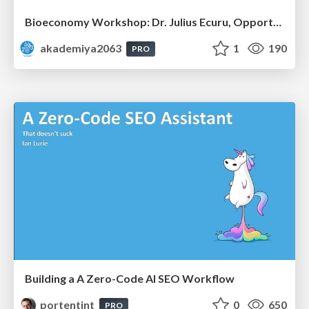
Bioeconomy Workshop: Dr. Julius Ecuru, Opportunities for a Bioeconomy in West Africa
akademiya2063
1
190
PRO
Building a A Zero-Code AI SEO Workflow
portentint
0
650
PRO