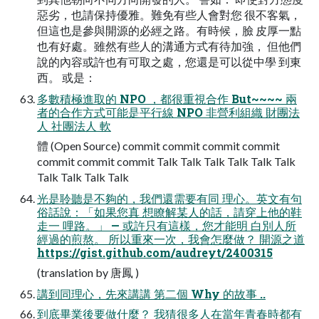
惡劣，也請保持優雅。難免有些人會對您 很不客氣，
但這也是參與開源的必經之路。有時候，臉 皮厚一點
也有好處。雖然有些人的溝通方式有待加強， 但他們
說的內容或許也有可取之處，您還是可以從中學 到東
西。 或是：
多數積極進取的 NPO ，都很重視合作 But~~~~ 兩
者的合作方式可能是平行線 NPO 非營利組織 財團法
人 社團法人 軟
體 (Open Source) commit commit commit commit
commit commit commit Talk Talk Talk Talk Talk Talk
Talk Talk Talk Talk
光是聆聽是不夠的，我們還需要有同 理心。英文有句
俗話說：「如果您真 想瞭解某人的話，請穿上他的鞋
走一 哩路。」 — 或許只有這樣，您才能明 白別人所
經過的煎熬。 所以重來一次，我會怎麼做？ 開源之道
https://gist.github.com/audreyt/2400315
(translation by 唐鳳 )
講到同理心，先來講講 第二個 Why 的故事 ..
到底畢業後要做什麼？ 我猜很多人在當年青春時都有