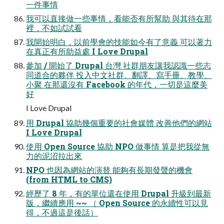
一件事情
我可以直接做一些事情，看能否有所幫助 與其待在那
裡，不如試試看
我開始明白，以前學會的技能如今有了意義 可以著力
在真正有所助益處 I Love Drupal
參加 / 開始了 Drupal 台灣 社群朋友讓我認識一些志
同道合的夥伴 投入中文社群、翻譯、寫手冊、教學、
小聚 在那還沒有 Facebook 的年代，一切是這麼美
好
I Love Drupal
用 Drupal 協助幾個重要的社會媒體 改善他們的網站
I Love Drupal
使用 Open Source 協助 NPO 做事情 算是把我從無
力的泥沼拉出來
NPO 也因為網站的演替 能夠有長期發聲的機會
(from HTML to CMS)
經歷了 8 年，有的單位還在使用 Drupal 升級到最新
版，繼續應用 ~~ （ Open Source 的永續性可以見
得，不過這是後話）