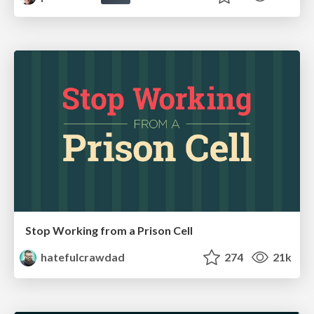
Stop Working from a Prison Cell
hatefulcrawdad
274
21k