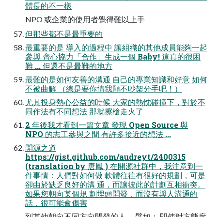
體長的不一樣
NPO 或企業的使用者覺得難以上手
但那些都不是最重要的
最重要的是 導入的過程中 讓組織的其他成員能夠一起
參與 齊心協力「合作」生成一個 Baby! 這真的很困
難 ... 但還不是最難的地方
最難的是如何友善的溝通 自己的專業知識和好意 如何
不被曲解 （總是要你情我願不吵架分手吧！）
尤其投身熱心公益的時候 大家的熱忱碰撞下，對於不
同作法有不同想法 那就擦槍走火了
2 年後我才看到一篇文章 發現 Open Source 與
NPO 的志工參與之間 有許多接近的想法 ...
開源之道
https://gist.github.com/audreyt/2400315
(translation by 唐鳳 ) 在開源社群中，我注意到一
件事情：人們對如何做 軟體往往有很好的規劃，可是
卻由於缺乏良好的溝 通，而讓彼此的計劃互相衝突。
如果您朝向某個規 劃埋頭開發，而沒有與人溝通的
話，很可能會傷害
到其他朝向不同方向開發的人。 譬如： 即使對方態度