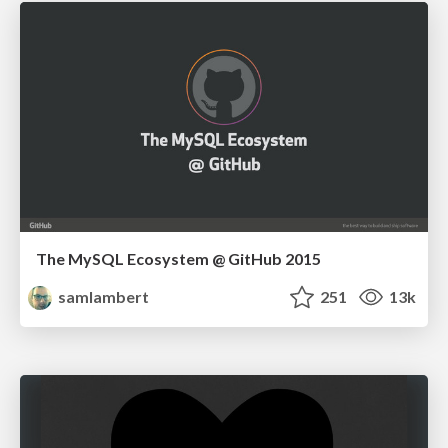
The MySQL Ecosystem @ GitHub 2015
samlambert
251
13k