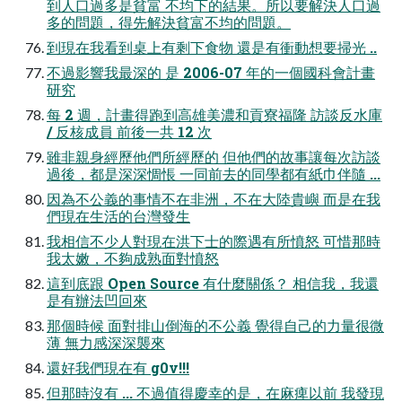
到人口過多是貧富 不均下的結果。所以要解決人口過
多的問題，得先解決貧富不均的問題。
到現在我看到桌上有剩下食物 還是有衝動想要掃光 ..
不過影響我最深的 是 2006-07 年的一個國科會計畫
研究
每 2 週，計畫得跑到高雄美濃和貢寮福隆 訪談反水庫
/ 反核成員 前後一共 12 次
雖非親身經歷他們所經歷的 但他們的故事讓每次訪談
過後，都是深深惆悵 一同前去的同學都有紙巾伴隨 ...
因為不公義的事情不在非洲，不在大陸貴嶼 而是在我
們現在生活的台灣發生
我相信不少人對現在洪下士的際遇有所憤怒 可惜那時
我太嫩，不夠成熟面對憤怒
這到底跟 Open Source 有什麼關係？ 相信我，我還
是有辦法凹回來
那個時候 面對排山倒海的不公義 覺得自己的力量很微
薄 無力感深深襲來
還好我們現在有 g0v!!!
但那時沒有 ... 不過值得慶幸的是，在麻痺以前 我發現