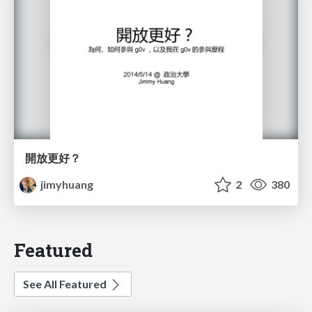
開放更好？
jimyhuang
2
380
Featured
See All Featured