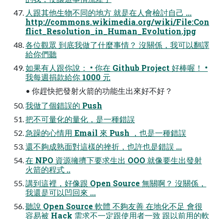
人跟其他生物不同的地方 就是在人會檢討自己 ...
http://commons.wikimedia.org/wiki/File:Con
flict_Resolution_in_Human_Evolution.jpg
各位觀眾 到底我做了什麼事情？ 沒關係，我可以翻譯
給你們聽
如果有人跟你說： • 你在 Github Project 好棒喔！ •
我每週捐款給你 1000 元
• 你趕快把發射火箭的功能生出來好不好？
我做了個錯誤的 Push
把不可量化的量化，是一種錯誤
急躁的心情用 Email 來 Push ，也是一種錯誤
還不夠成熟面對這樣的挫折，也許也是錯誤 ...
在 NPO 資源擁擠下要求生出 OOO 就像要生出發射
火箭的程式 ..
講到這裡，好像跟 Open Source 無關啊？ 沒關係，
我還是可以凹回來 ...
聽說 Open Source 軟體 不夠友善 在地化不足 會很
容易被 Hack 需求不一定跟使用者一致 跟以前用的軟