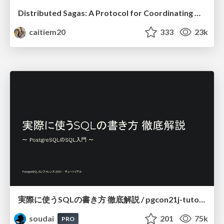
Distributed Sagas: A Protocol for Coordinating Microservices
caitiem20
333
23k
実際に使うSQLの書き方 徹底解説 / pgcon21j-tutorial
soudai
201
75k
PRO