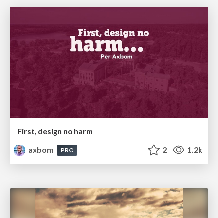
First, design no harm
axbom
2
1.2k
PRO