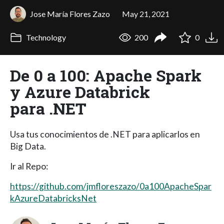
Jose María Flores Zazo
May 21, 2021
Technology
200
0
De 0 a 100: Apache Spark
y Azure Databrick
para .NET
Usa tus conocimientos de .NET para aplicarlos en
Big Data.
Ir al Repo:
https://github.com/jmfloreszazo/0a100ApacheSpar
kAzureDatabricksNet