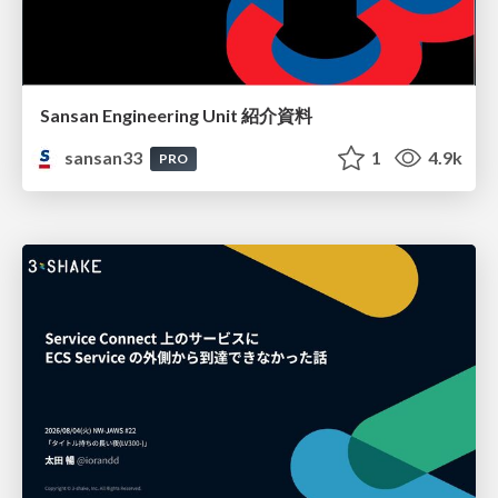
Sansan Engineering Unit 紹介資料
sansan33
1
4.9k
PRO