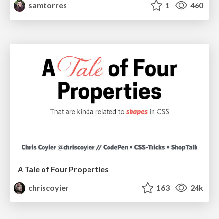
samtorres
1
460
A Tale of Four Properties
chriscoyier
163
24k