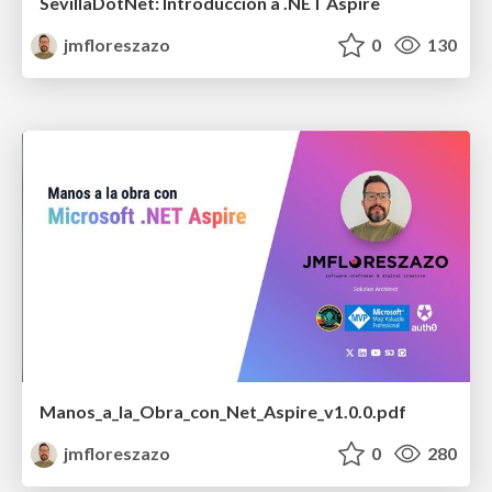
SevillaDotNet: Introducción a .NET Aspire
jmfloreszazo
0
130
Manos_a_la_Obra_con_Net_Aspire_v1.0.0.pdf
jmfloreszazo
0
280