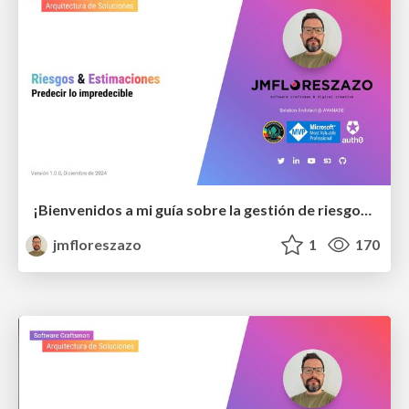
¡Bienvenidos a mi guía sobre la gestión de riesgos y estimaciones en el desarrollo de software! 🚀 Descubre cómo transformar los riesgos en oportunidades y dominar las técnicas avanzadas que asegurarán el éxito de tus proyectos. Desde principiantes hasta
jmfloreszazo
1
170