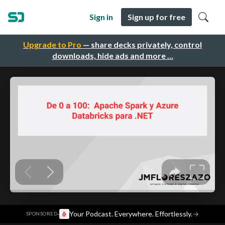
Sign in
Sign up for free
Upgrade to Pro
— share decks privately, control
downloads, hide ads and more …
·
Your Podcast. Everywhere. Effortlessly.
→
SPONSORED