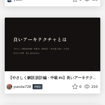
【やさしく解説 設計編・中級 #6】良いアーキテクチャとは ～ 一本の登り道の、行き先 ～
panda728
0
210
PRO