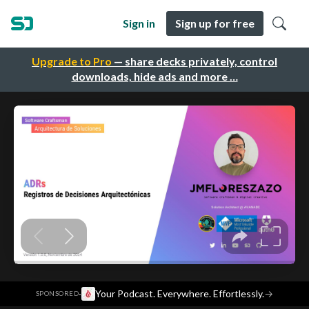
Sign in
Sign up for free
Upgrade to Pro
— share decks privately, control
downloads, hide ads and more …
·
Your Podcast. Everywhere. Effortlessly.
→
SPONSORED