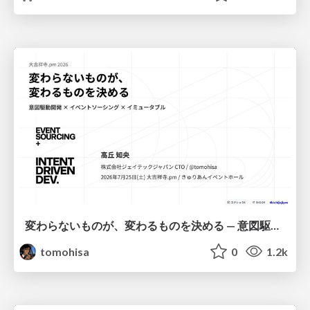
変わらないものが、変わるものを決める — 意図駆動開発 × イベントソーシング × イミュータブル | What Doesn't Change Decides What Can — IDD × Event Sourcing × Immutability
tomohisa
0
1.2k