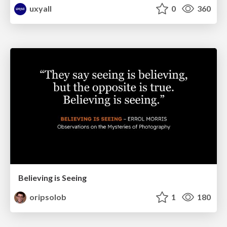
uxyall
0
360
Believing is Seeing
oripsolob
1
180