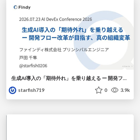
生成AI導入の「期待外れ」を乗り越える ー 開発フロー改革が目指す、真の組織変革
starfish719
0
3.9k