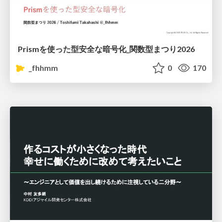
Prismを使った型安全な暗号化_関数型まつり2026
_fhhmm
0
170