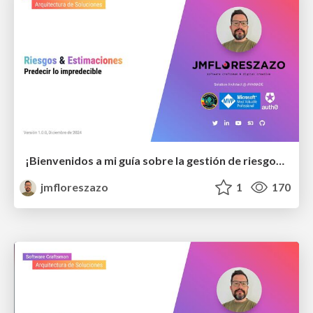
¡Bienvenidos a mi guía sobre la gestión de riesgos y estimaciones en el desarrollo de software! 🚀 Descubre cómo transformar los riesgos en oportunidades y dominar las técnicas avanzadas que asegurarán el éxito de tus proyectos. Desde principiantes hasta
jmfloreszazo
1
170