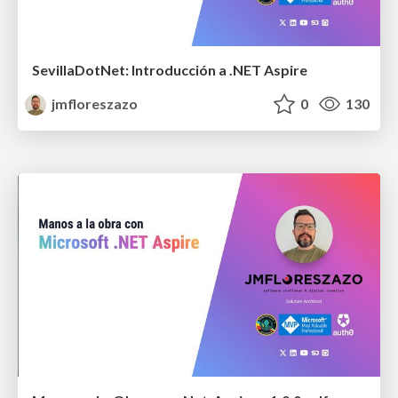
SevillaDotNet: Introducción a .NET Aspire
jmfloreszazo
0
130