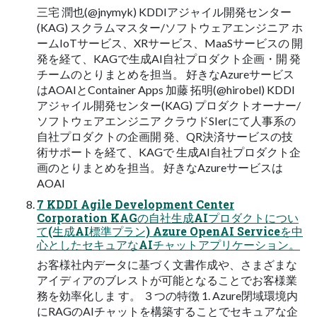
三宅 潤也(@jnymyk) KDDIアジャイル開発センター
(KAG) スクラムマスター/ソフトウェアエンジニア ホ
ームIoTサービス、XRサービス、MaaSサービスの 開
発を経て、KAGで⽣成AI⾃社プロダクト企画・開 発
チームのとりまとめを担当。 好きなAzureサービス
はAOAIとContainer Apps 加藤 拓明(@hirobel) KDDI
アジャイル開発センター(KAG) プロダクトオーナー/
ソフトウェアエンジニア クラウドSIerにて⼈事系の
⾃社プロダクトの企画開 発、QR決済サービスの技
術サポートを経て、KAGで ⽣成AI⾃社プロダクト企
画のとりまとめを担当。 好きなAzureサービスは
AOAI
7 KDDI Agile Development Center
Corporation KAGの⾃社⽣成AIプロダクトについ
て(⽣成AI標準プラン) Azure OpenAI Serviceを中
⼼としたセキュアなAIチャットアプリケーション。
お客様社内データに基づく⽂書作成や、さまざまな
アイディアのブレストが可能となることでお客様業
務を効率化しま す。 ３つの特徴 1. Azure閉域環境内
にRAGのAIチャットを構築することでセキュアな企