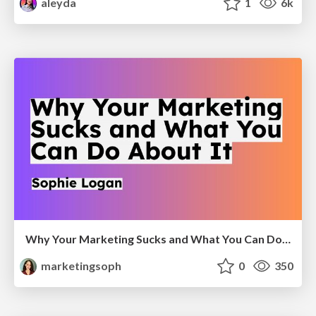
aleyda
1
6k
Why Your Marketing Sucks and What You Can Do About It - Sophie Logan
marketingsoph
0
350