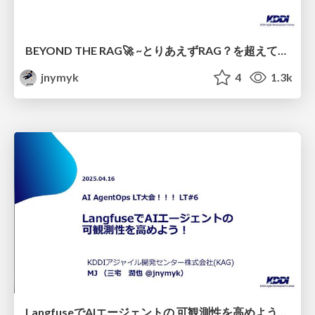
BEYOND THE RAG🚀 ~とりあえずRAG？を超えていけ！ 本当に使えるAIエージェント＆生成AIプロダクトを目指して~ / BEYOND-THE-RAG-Toward Practical-GenerativeAI-Products-AOAI-DevDay-2025
jnymyk
4
1.3k
LangfuseでAIエージェントの 可観測性を高めよう！/Enhancing AI Agent Observability with Langfuse!