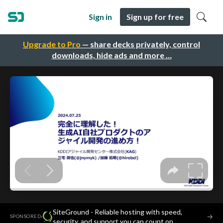
Sign in
Sign up for free
Upgrade to Pro
— share decks privately, control
downloads, hide ads and more …
SiteGround - Reliable hosting with speed,
·
→
SPONSORED
security, and support you can count on.