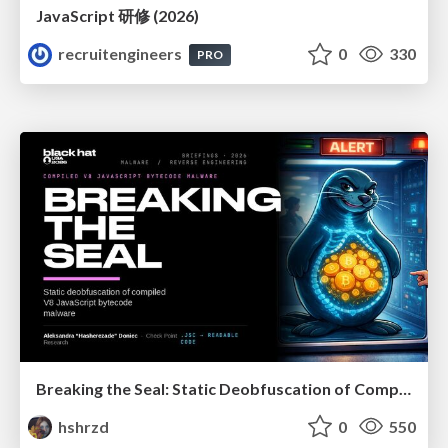
JavaScript 研修 (2026)
recruitengineers
0
330
PRO
Breaking the Seal: Static Deobfuscation of Compiled V8 JavaScript Bytecode Malware
hshrzd
0
550