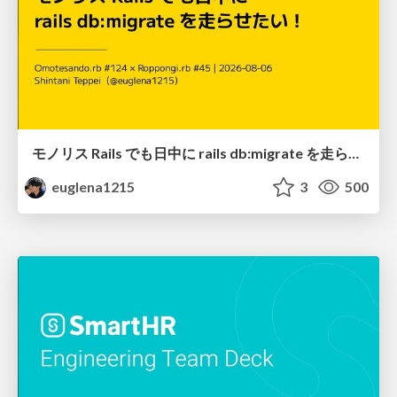
モノリス Rails でも日中に rails db:migrate を走らせたい！ / Daytime rails db:migrate on Monolithic Rails!
euglena1215
3
500