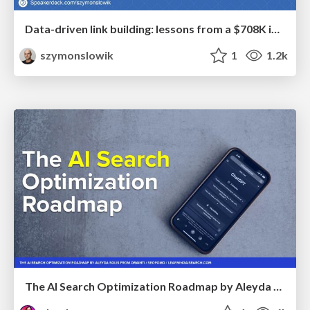
Data-driven link building: lessons from a $708K investment (BrightonSEO talk)
szymonslowik
1
1.2k
The AI Search Optimization Roadmap by Aleyda Solis