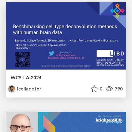
WCS-LA-2024
lcolladotor
0
790