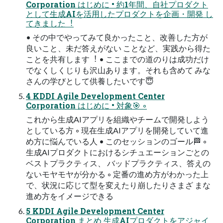
Corporation はじめに • 約1年間、⾃社プロダクト
として⽣成AIを活⽤したプロダクトを企画・開発 し
てきました︕
• その中でやってみて良かったこと、改善した⽅が
良いこと、未だ答えがない ことなど、実践から得た
ことを共有します︕ • ここまでの道のりは成功だけ
でなくしくじりも沢⼭あります。それも含めて みな
さんの学びとして供養したいです😇
4 KDDI Agile Development Center
Corporation はじめに • 対象🎯 ◦
これから⽣成AIアプリを組織やチームで開発しよう
としている⽅ ◦ 現在⽣成AIアプリを開発していて進
め⽅に悩んでいる⼈ • このセッションのゴール🏁 ◦
⽣成AIプロダクトにおけるシチュエーションごとの
ベストプラクティス、 バッドプラクティス、答えの
ないモヤモヤが分かる ◦ 定番の進め⽅がわかった上
で、状況に応じて型を変えたり崩したりさまざ まな
進め⽅をイメージできる
5 KDDI Agile Development Center
Corporation まとめ ⽣成AIプロダクトをアジャイ