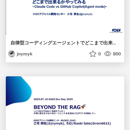
自律型コーディングエージェントでどこまで出来るかやってみる~ Claude Code vs GitHub Copilot(Agent mode) ~ / How Far Can Autonomous Coding Agents Go? ~Claude Code vs GitHub Copilot (Agent Mode)~
jnymyk
0
800