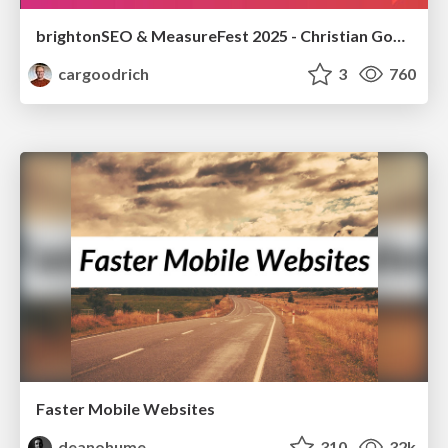
brightonSEO & MeasureFest 2025 - Christian Goodrich - Winning strategies for Black Friday CRO & PPC
cargoodrich
3
760
Faster Mobile Websites
deanohume
310
32k