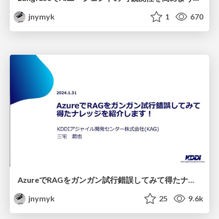
jnymyk
1
670
AzureでRAGをガンガン試行錯誤してみて得たナレッジを紹介します！/Azure RAG knowledge share
jnymyk
25
9.6k