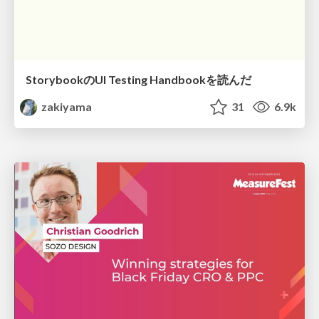
StorybookのUI Testing Handbookを読んだ
zakiyama
31
6.9k