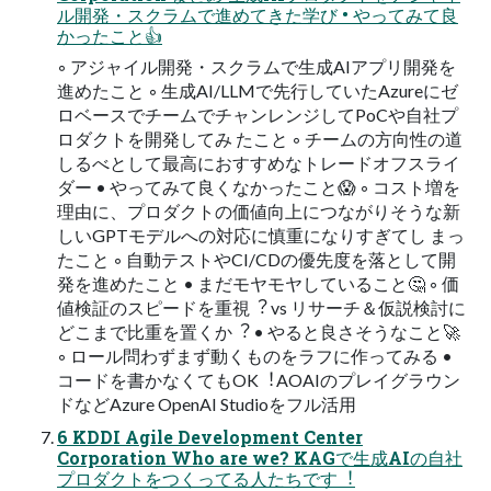
ル開発・スクラムで進めてきた学び • やってみて良
かったこと👍
◦ アジャイル開発・スクラムで⽣成AIアプリ開発を
進めたこと ◦ ⽣成AI/LLMで先⾏していたAzureにゼ
ロベースでチームでチャンレンジしてPoCや⾃社プ
ロダクトを開発してみ たこと ◦ チームの⽅向性の道
しるべとして最⾼におすすめなトレードオフスライ
ダー • やってみて良くなかったこと😱 ◦ コスト増を
理由に、プロダクトの価値向上につながりそうな新
しいGPTモデルへの対応に慎重になりすぎてし まっ
たこと ◦ ⾃動テストやCI/CDの優先度を落として開
発を進めたこと • まだモヤモヤしていること🤔 ◦ 価
値検証のスピードを重視︖ vs リサーチ＆仮説検討に
どこまで⽐重を置くか︖ • やると良さそうなこと🚀
◦ ロール問わずまず動くものをラフに作ってみる •
コードを書かなくてもOK︕AOAIのプレイグラウン
ドなどAzure OpenAI Studioをフル活⽤
6 KDDI Agile Development Center
Corporation Who are we? KAGで⽣成AIの⾃社
プロダクトをつくってる⼈たちです︕