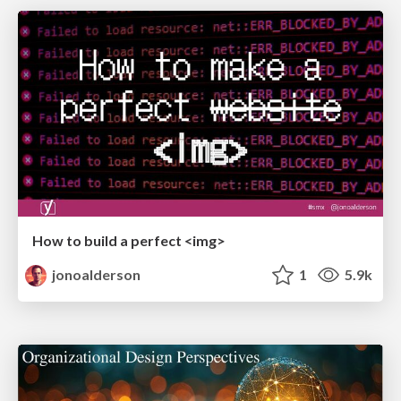
How to build a perfect <img>
jonoalderson
1
5.9k