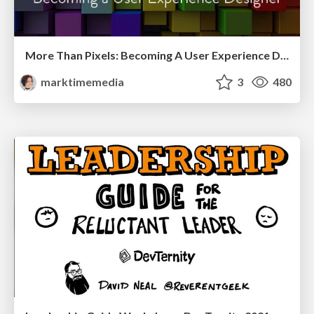
More Than Pixels: Becoming A User Experience Designer
marktimemedia
3
480