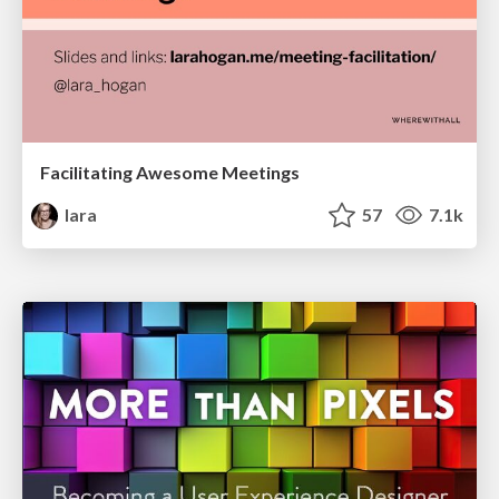
Facilitating Awesome Meetings
lara
57
7.1k