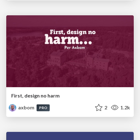
First, design no harm
axbom
2
1.2k
PRO