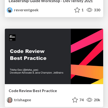
Leadership Guide Workshop - DevTernity 2021
reverentgeek
1
330
Code Review Best Practice
trishagee
74
20k