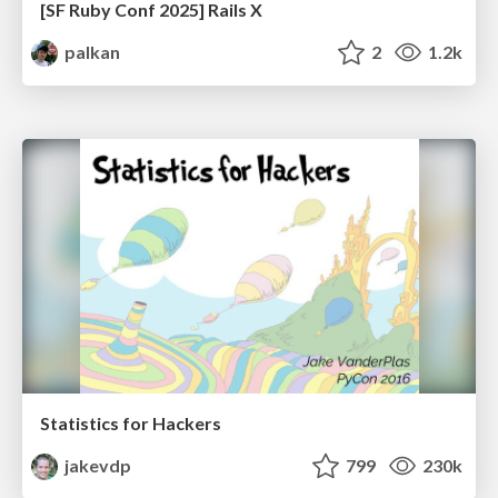
[SF Ruby Conf 2025] Rails X
palkan
2
1.2k
Statistics for Hackers
jakevdp
799
230k