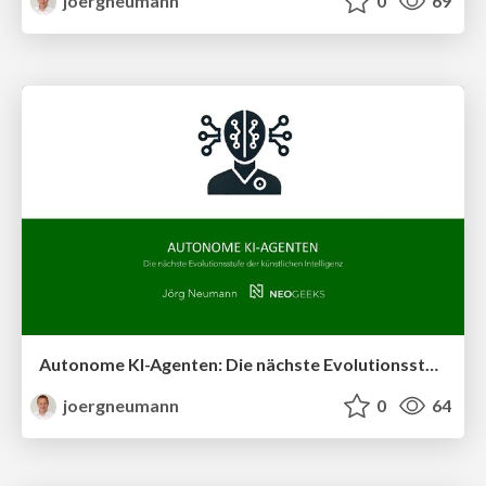
joergneumann
0
69
Autonome KI-Agenten: Die nächste Evolutionsstufe der künstlichen Intelligenz
joergneumann
0
64