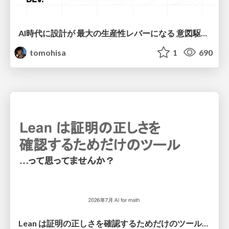
AI時代に設計が 最大の生産性レバーになる 意図駆動開発とデータを消さない設計｜Don't Delete Your Data or Your Intent — Design as the Deepest Lever in the AI Era
tomohisa
1
690
Lean は証明の正しさを確認するためだけのツールって思ってませんか？