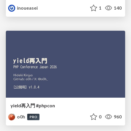
inoueasei
1
140
yield再入門 #phpcon
o0h
0
960
PRO