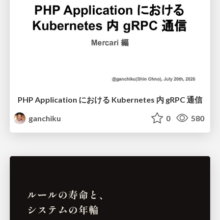
PHP Application における Kubernetes 内 gRPC 通信
ganchiku
0
580