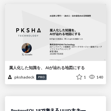
属人化した知識を、 AIが辿れる地図にする
pkshadeck
1
140
PRO