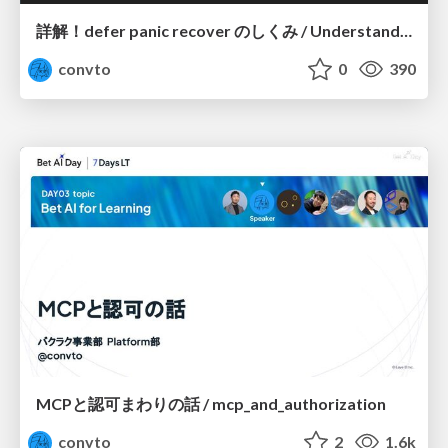
詳解！defer panic recover のしくみ / Understanding defer, panic, and recover
convto
0
390
MCPと認可まわりの話 / mcp_and_authorization
convto
2
1.6k