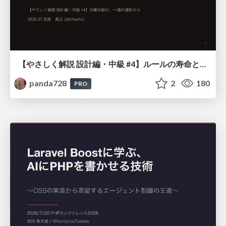
【やさしく解説 設計編・中級 #4】ルールの寿命と、システムの年輪
panda728
2
180
PRO