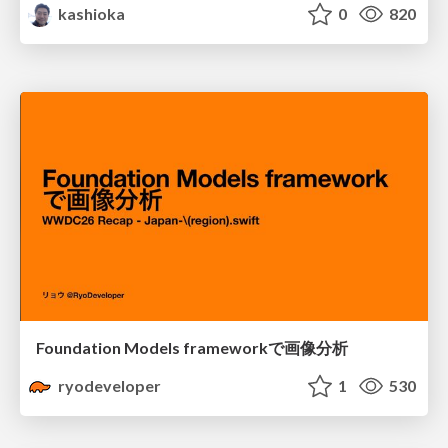
kashioka
0
820
Foundation Models frameworkで画像分析
ryodeveloper
1
530