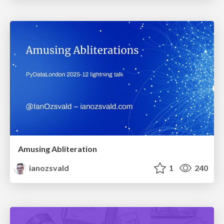
Amusing Abliteration
ianozsvald
1
240