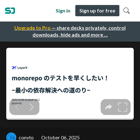
Sign in
Sign up for free
Upgrade to Pro
— share decks privately, control
downloads, hide ads and more …
convto
October 06, 2025