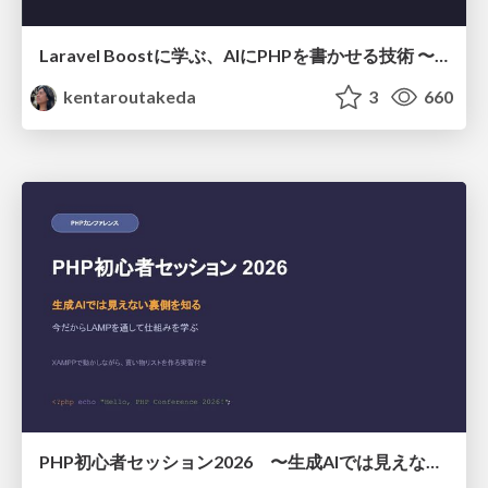
Laravel Boostに学ぶ、AIにPHPを書かせる技術 〜OSSの実装から蒸留するエージェント制御の王道〜
kentaroutakeda
3
660
PHP初心者セッション2026 〜生成AIでは見えない裏側を知る：今だからLAMPを通して仕組みを学ぶ〜