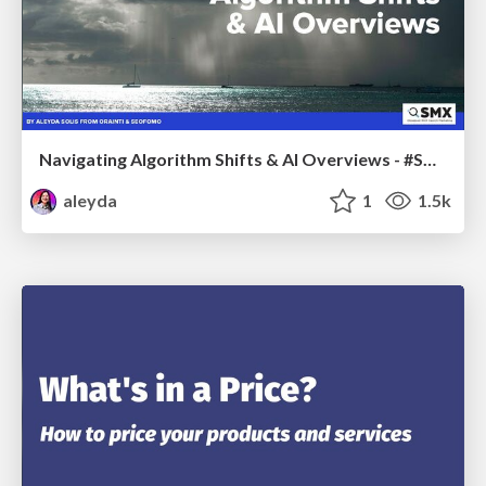
Navigating Algorithm Shifts & AI Overviews - #SMXNext
aleyda
1
1.5k