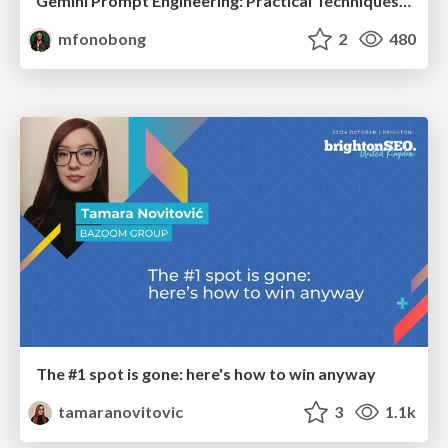
Gemini Prompt Engineering: Practical Techniques for Tangible AI Outcomes
mfonobong
2
480
The #1 spot is gone: here's how to win anyway
tamaranovitovic
3
1.1k