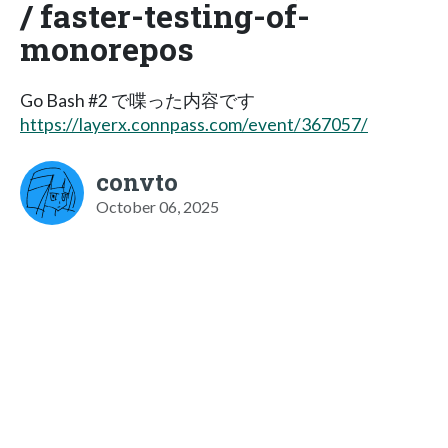
/ faster-testing-of-
monorepos
Go Bash #2 で喋った内容です
https://layerx.connpass.com/event/367057/
convto
October 06, 2025