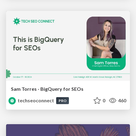
Sam Torres - BigQuery for SEOs
techseoconnect
0
460
PRO