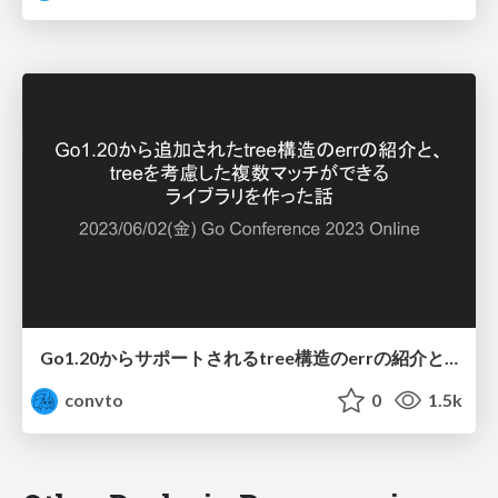
Go1.20からサポートされるtree構造のerrの紹介と、treeを考慮した複数マッチができるライブラリを作った話/introduction of tree structure err added since go 1_20
convto
0
1.5k