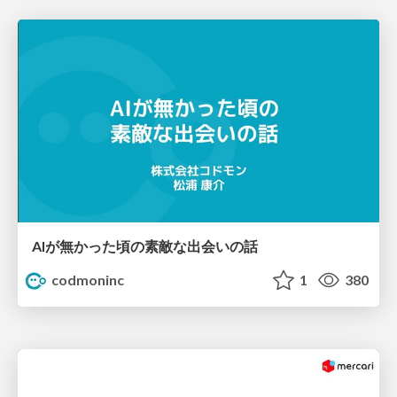
AIが無かった頃の素敵な出会いの話
codmoninc
1
380