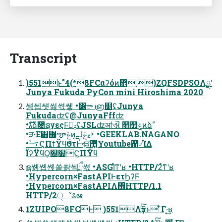
Transcript
)551ͱ"4(*8FCαʔόͷؔ܎ )ZQFSDPSOΛྫʹ
Junya Fukuda PyCon mini Hiroshima 2020
썡쎕썟썷쎣쎟 •෱ా ൏໵ʢJunya
Fukudaʣʢ@JunyaFffʣ
•גࣜձࣾ೔ຊγεςϜٕݚʢJSLʣॴଐ ௕໺ݝͷձࣾ
•ੜ·Ε͸޿ౡݝͷ͓ྡɺࢁޱݝ •GEEKLAB.NAGANO
•࠷ۙϚΠϯΫϥϑτͰখֶੜ޲͚Youtube഑৴࢝ΊΔ
ΪʔΫϥϘ௕໺ϚΠΫϥ
ຊ쏅쏍쏁쏱쏽쎅ྲྀ쎣 •ASGIͬͯͳʹʁ •HTTP/2ͬͯͳʹʁ
•Hypercorn×FastAPIͰετϦʔϜ
•Hypercorn×FastAPIΛ࢖ͬͨHTTP/1.1
HTTP/2ੑೳଌఆ
1ZUIPO8FCͰ )551Λҙࣝͨ͜͠ͱ ͋Γ·͔͢ʁ