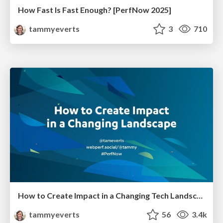
How Fast Is Fast Enough? [PerfNow 2025]
tammyeverts
3
710
How to Create Impact in a Changing Tech Landscape [PerfNow 2023]
tammyeverts
56
3.4k