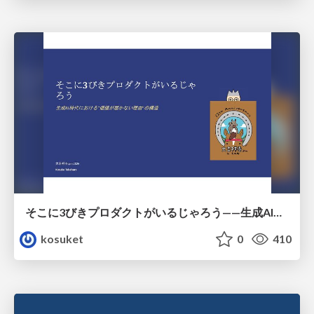
そこに3びきプロダクトがいるじゃろう——生成AI時代における“価値が届かない理由”の構造
kosuket
0
410