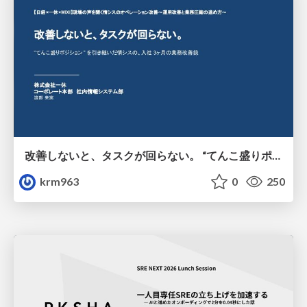
改善しないと、タスクが回らない。 “てんこ盛りポジション” を引き継いだ情シスの、入社3ヶ月の業務改善録
krm963
0
250