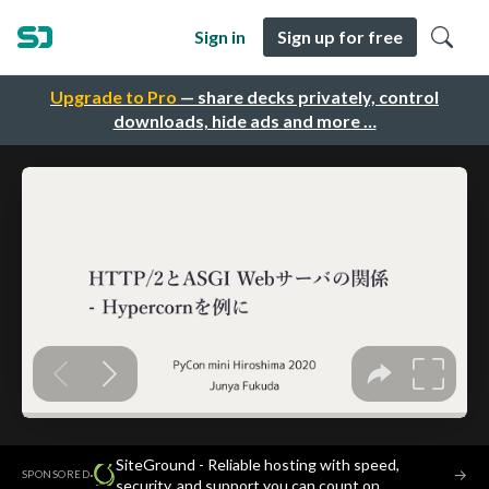
Sign in
Sign up for free
Upgrade to Pro
— share decks privately, control
downloads, hide ads and more …
SiteGround - Reliable hosting with speed,
·
→
SPONSORED
security, and support you can count on.