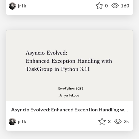
jrfk
0
160
Asyncio Evolved: Enhanced Exception Handling with TaskGroup in Python 3.11(EuroPython 2023)
jrfk
3
2k