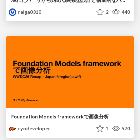
raiga0310
2
440
Foundation Models frameworkで画像分析
ryodeveloper
1
570