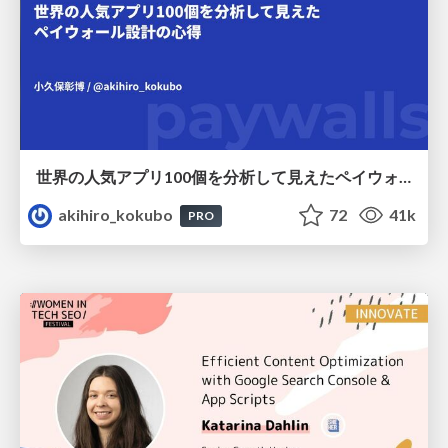
世界の人気アプリ100個を分析して見えたペイウォール設計の心得
akihiro_kokubo
72
41k
PRO