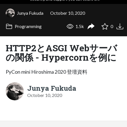
Junya Fukuda
October 10, 2020
Programming
1.5k
0
HTTP2とASGI Webサーバ
の関係 - Hypercornを例に
PyCon mini Hiroshima 2020 登壇資料
Junya Fukuda
October 10, 2020