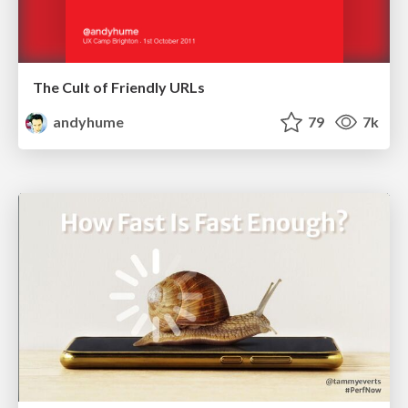
The Cult of Friendly URLs
andyhume
79
7k