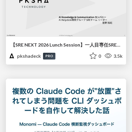
【SRE NEXT 2026 Lunch Session】一人目専任SREの立ち上げを加速する ― AIと進めたオンボーディングで2分を0.04秒にした話
pkshadeck
0
3.5k
PRO