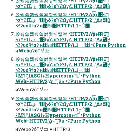
쏬쏋쏣썗쏁쏱쏽썿쎾썗쏵 •HTTP/2Λҙࣝͨ͜͠ͱ͸͋·Γͳ͍
•σϓϩΠ؀ڥʹ͸ϦόʔεϓϩΩγ͍Δ͠ɺHTTP/2ؾʹ͢Δͷ͸ͦ͘͜Β͍
쏬쏋쏣썗쏁쏱쏽썿쎾썗쏵 •HTTP/2Λҙࣝͨ͜͠ͱ͸͋·Γͳ͍
•σϓϩΠ؀ڥʹ͸ϦόʔεϓϩΩγ͍Δ͠ɺHTTP/2ؾʹ͢Δͷ͸ͦ͘͜Β͍
•ϩʔυόϥϯαʔ ͷ಺ଆ͸HTTP/1.1Ͱे෼
쏬쏋쏣썗쏁쏱쏽썿쎾썗쏵 •HTTP/2Λҙࣝͨ͜͠ͱ͸͋·Γͳ͍
•σϓϩΠ؀ڥʹ͸ϦόʔεϓϩΩγ͍Δ͠ɺHTTP/2ؾʹ͢Δͷ͸ͦ͘͜Β͍
•ϩʔυόϥϯαʔ ͷ಺ଆ͸HTTP/1.1Ͱे෼ •ʢPure Python
ͷWebαʔόͳΜͯʣ
쏬쏋쏣썗쏁쏱쏽썿쎾썗쏵 •HTTP/2Λҙࣝͨ͜͠ͱ͸͋·Γͳ͍
•σϓϩΠ؀ڥʹ͸ϦόʔεϓϩΩγ͍Δ͠ɺHTTP/2ؾʹ͢Δͷ͸ͦ͘͜Β͍
•ϩʔυόϥϯαʔ ͷ಺ଆ͸HTTP/1.1Ͱे෼
•ͦΜͳͳ͔ɺASGIͱHypercornͱग़ձͬͨ •Python
WebͰHTTP/2ʹ͢Δͱͳʹ͕͓͍͍͠ͷʁ •ʢPure Python
ͷWebαʔόͳΜͯʣ
쏬쏋쏣썗쏁쏱쏽썿쎾썗쏵 •HTTP/2Λҙࣝͨ͜͠ͱ͸͋·Γͳ͍
•σϓϩΠ؀ڥʹ͸ϦόʔεϓϩΩγ͍Δ͠ɺHTTP/2ؾʹ͢Δͷ͸ͦ͘͜Β͍
•ϩʔυόϥϯαʔ ͷ಺ଆ͸HTTP/1.1Ͱे෼
•ͦΜͳͳ͔ɺASGIͱHypercornͱग़ձͬͨ •Python
WebͰHTTP/2ʹ͢Δͱͳʹ͕͓͍͍͠ͷʁ •ʢPure Python
ͷWebαʔόͳΜͯʣ •HTTP/3