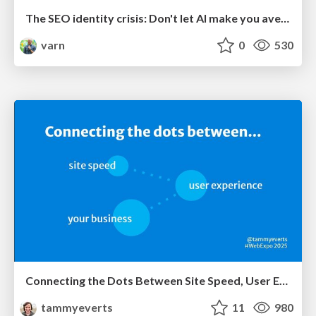
The SEO identity crisis: Don't let AI make you average
varn
0
530
Connecting the Dots Between Site Speed, User Experience & Your Business [WebExpo 2025]
tammyeverts
11
980