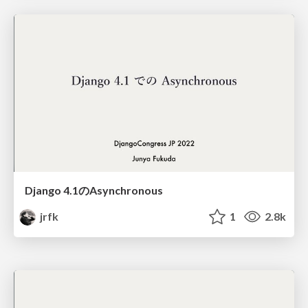
Django 4.1のAsynchronous
jrfk
1
2.8k