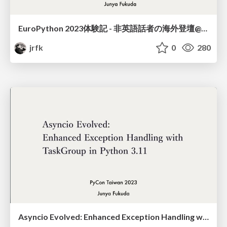
EuroPython 2023体験記 - 非英語話者の海外登壇@みんなのPython勉強会#98
jrfk
0
280
Asyncio Evolved: Enhanced Exception Handling with TaskGroup in Python 3.11(PyConTW 2023)