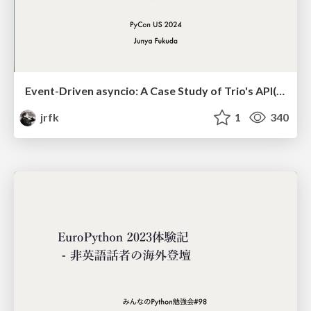
Event-Driven asyncio: A Case Study of Trio's API(PyCon US 2024)
jrfk
1
340