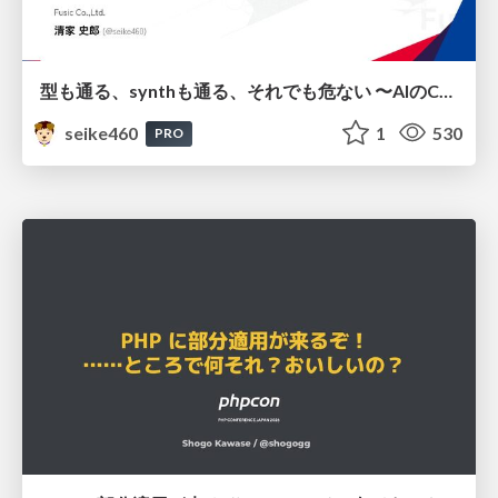
型も通る、synthも通る、それでも危ない 〜AIのCDKの権限とコストを機械で検証する〜 / It Passes Type Checks, It Passes Synth Checks, but It’s Still Risky — Automatically Verifying Permissions and Costs in AI’s CDK —
seike460
1
530
PRO