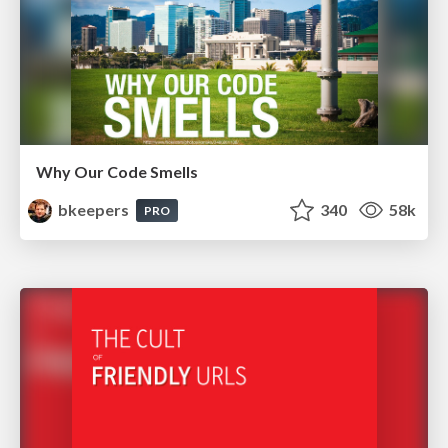
Why Our Code Smells
bkeepers
340
58k
PRO