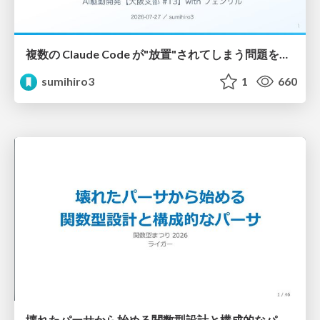
複数の Claude Code が"放置"されてしまう問題をCLI ダッシュボードを自作して解決した話
sumihiro3
1
660
壊れたパーサから始める関数型設計と構成的なパーサ #fp_matsuri