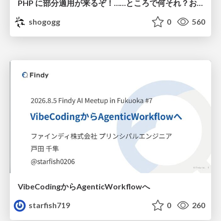
PHP に部分適用が来るぞ！……ところで何それ？おいしいの？ #phpcon / phpcon-2026
shogogg
0
560
VibeCodingからAgenticWorkflowへ
starfish719
0
260