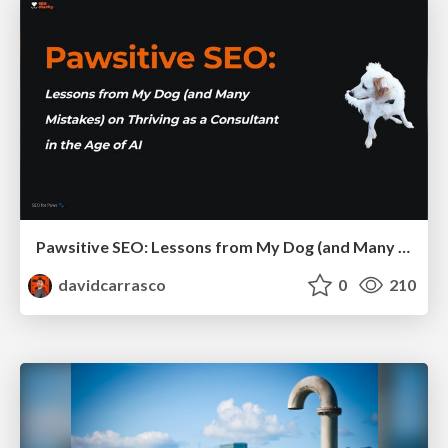
Pawsitive SEO: Lessons from My Dog (and Many Mistakes) on Thriving as a Consultant in the Age of AI
davidcarrasco
0
210