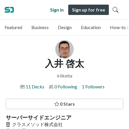
Sign in
Sign up for free
Featured
Business
Design
Education
How-to &
入井 啓太
iriikeita
11 Decks
0 Following
1 Followers
0 Stars
サーバーサイドエンジニア
クラスメソッド株式会社