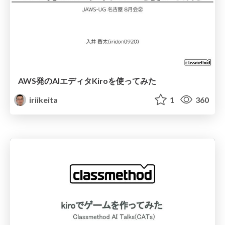
AWS発のAIエディタKiroを使ってみた
iriikeita
1
360