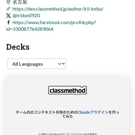
名古屋
https://dev.classmethod.jp/author/irii-keita/
@iridon0920
https://www.facebook.com/profile.php?
id=100087764289064
Decks
Language