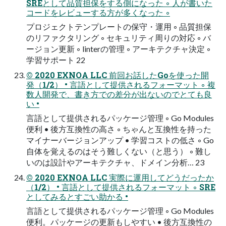
SREとして品質担保をする側になった ◦ 人が書いた
コードをレビューする方が多くなった ◦
プロジェクトテンプレートの保守・運用 ◦ 品質担保
のリファクタリング ◦ セキュリティ周りの対応 ◦ バ
ージョン更新 ◦ linterの管理 ◦ アーキテクチャ決定 ◦
学習サポート 22
© 2020 EXNOA LLC 前回お話したGoを使った開
発（1/2） • 言語として提供されるフォーマット ◦ 複
数人開発で、書き方での差分が出ないのでとても良
い •
言語として提供されるパッケージ管理 ◦ Go Modules
便利 • 後方互換性の高さ ◦ ちゃんと互換性を持った
マイナーバージョンアップ • 学習コストの低さ ◦ Go
自体を覚えるのはそう難しくない（と思う） ◦ 難し
いのは設計やアーキテクチャ、ドメイン分析… 23
© 2020 EXNOA LLC 実際に運用してどうだったか
（1/2） • 言語として提供されるフォーマット ◦ SRE
としてみるとすごい助かる •
言語として提供されるパッケージ管理 ◦ Go Modules
便利。パッケージの更新もしやすい • 後方互換性の