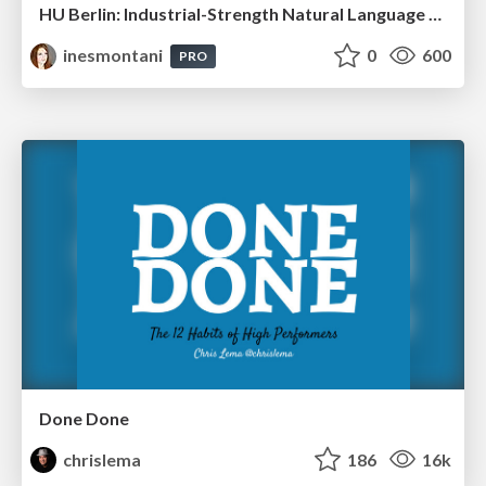
HU Berlin: Industrial-Strength Natural Language Processing with spaCy and Prodigy
inesmontani
0
600
PRO
Done Done
chrislema
186
16k