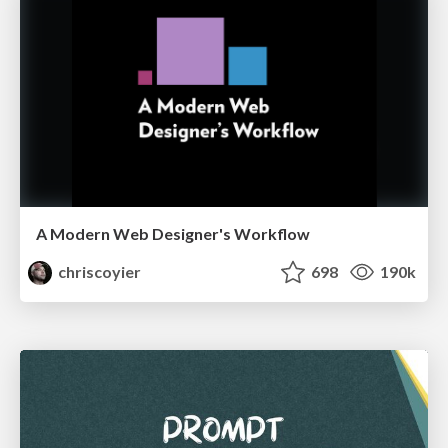
A Modern Web Designer's Workflow
chriscoyier
698
190k