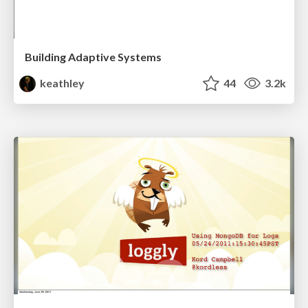
Building Adaptive Systems
keathley
44
3.2k