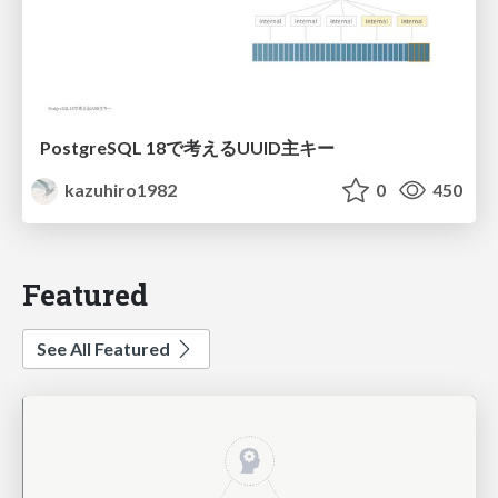
PostgreSQL 18で考えるUUID主キー
kazuhiro1982
0
450
Featured
See All Featured