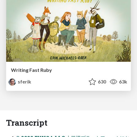
Writing Fast Ruby
sferik
630
63k
Transcript