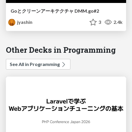
Goとクリーンアーキテクチャ DMM.go#2
jyashin
3
2.4k
Other Decks in Programming
See All in Programming