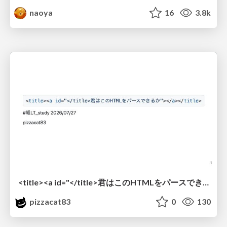
naoya
16
3.8k
<title><a id="</title>君はこのHTMLをパースできるか"></a></title> #雑LT_study
pizzacat83
0
130