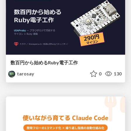
数百円から始めるRuby電子工作
tarosay
0
130