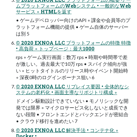
ムプラットフォームのWebシステム • 一般的なWeb
サービス ◦ HTMLを返す
• ゲームデベロッパー向けのAPI ◦ 課金や会員等のプ
ラットフォーム機能の提供 • ゲーム自体のサーバー
は別 5
© 2020 EXNOA LLC プラットフォームの特徴 特徴
• 高負荷 ◦ トップページ：最大1000
rps ◦ ゲーム実行画面：数万 rps ▪ 時期や時間帯で差
が激しい。過去最大で10万 rps • スパイク傾向が強
い ◦ ヒットタイトルのリリース時やイベント開始時
◦ 深夜0時のログインボーナス狙い 6
© 2020 EXNOA LLC リプレイス要因 • 全体的なシ
ステムの老朽化 • 画面主導なリポジトリ構成 ◦
ドメイン駆動設計できていない • モノリシックな開
発では限界 ◦ マイクロサービス化しないと成長でき
ない段階 • フロントエンドとバックエンドが密結合
• クラウド移行を進めたい 7
© 2020 EXNOA LLC 解決手法 • コンテナ化 ◦
Docker •