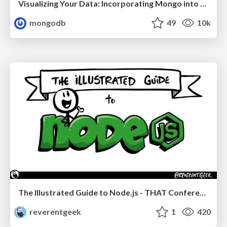
Visualizing Your Data: Incorporating Mongo into Loggly Infrastructure
mongodb
49
10k
The Illustrated Guide to Node.js - THAT Conference 2024
reverentgeek
1
420