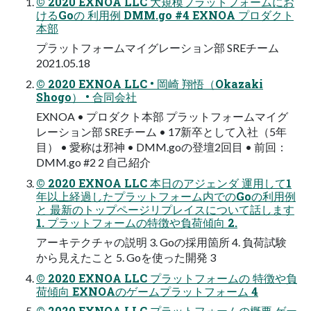
© 2020 EXNOA LLC 大規模プラットフォームにお
けるGoの 利用例 DMM.go #4 EXNOA プロダクト
本部
プラットフォームマイグレーション部 SREチーム
2021.05.18
© 2020 EXNOA LLC • 岡崎 翔悟（Okazaki
Shogo） • 合同会社
EXNOA • プロダクト本部 プラットフォームマイグ
レーション部 SREチーム • 17新卒として入社（5年
目） • 愛称は邪神 • DMM.goの登壇2回目 • 前回：
DMM.go #2 2 自己紹介
© 2020 EXNOA LLC 本日のアジェンダ 運用して1
年以上経過したプラットフォーム内でのGoの利用例
と 最新のトップページリプレイスについて話します
1. プラットフォームの特徴や負荷傾向 2.
アーキテクチャの説明 3. Goの採用箇所 4. 負荷試験
から見えたこと 5. Goを使った開発 3
© 2020 EXNOA LLC プラットフォームの 特徴や負
荷傾向 EXNOAのゲームプラットフォーム 4
© 2020 EXNOA LLC プラットフォームの概要 ゲー