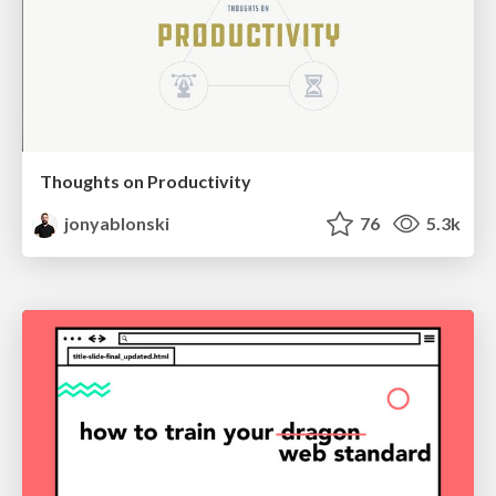
Thoughts on Productivity
jonyablonski
76
5.3k