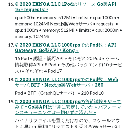
© 2020 EXNOA LLC 1Podのリソース Go製API
16 • requests: •
cpu: 500m • memory: 512Mi • limits: • cpu: 1000m •
memory: 1024Mi Next.js製Webサーバ • requests: •
cpu: 1000m • memory: 512Mi • limits: • cpu: 2000m •
memory: 1024Mi
© 2020 EXNOA LLC 1000rpsでのPod数：API
Gateway, Go製API • Kong ◦
16 Pod • 認証・認可API ◦ それぞれ 20 Pod • ゲーム
情報取得API ◦ 8 Pod • その他バックエンド(10サービ
ス) ◦ それぞれ 4 Pod 17
© 2020 EXNOA LLC 1000rpsでのPod数：Web
サーバ, BFF • Next.js製Webサーバ ◦ 260
Pod • BFF（GraphQLサーバ） ◦ 210 Pod 18
© 2020 EXNOA LLC 1000rpsの負荷試験をやって
みて • Go製APIは非常に安定していた ◦ パフォーマ
ンスチューニングは一切せずに済んだ ◦
バイナリファイルを置くだけなので、スケールアウ
トも早い • 最初にリクエストを受けるWebサーバは