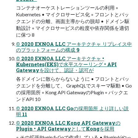
コンテナオーケストレーションツールの利用 ◦
Kubernetes • マイクロサービス化 ◦ フロントとバッ
クエンドの分離、画面主導からの脱却 • ドメイン駆
動設計 ◦ マイクロサービスの粒度や依存関係を適切
に保つ 8
© 2020 EXNOA LLC アーキテクチャ リプレイス中
のプラットフォームの構成 9
© 2020 EXNOA LLC アーキテクチャ •
Kubernetes(EKS)で水平スケーリング • API
Gatewayを設けて、認証・認可が
各ドメインに散らからないように • フロントとバッ
クエンドを分離して、 GraphQLでスキーマ駆動 • Go
の採用箇所 ◦ Kong API GatewayのPlugin ◦ バックエ
ンドAPI 10
© 2020 EXNOA LLC Goの採用箇所 より詳しい説
明 11
© 2020 EXNOA LLC Kong API Gatewayの
Plugin • API GatewayとしてKongを採用
◦ その拡張PluginをGoで作成している • Pluginがやっ