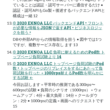
ていることは認証・認可サー バーに通信するだけ •
認証・認可APIもGo製 ◦ 後述するバックエンドAPIと
構成は一緒 12
© 2020 EXNOA LLC バックエンドAPI • フロント
が必要な情報をJSONで返すAPI • ビジネスロジッ
クを担う •
DBや外部APIからの情報取得を担う • 図中では1つ
ですが、複数サービス存在し ます 13
© 2020 EXNOA LLC 負荷に耐えるためのPod数 ト
ップページ負荷試験より 14
© 2020 EXNOA LLC トップページ負荷試験のPod
数 • トップページのリプレイスをするにあたって負
荷試験を行った ◦ 1000rps耐えるPod数を明らかに
する試験 ←
今回お話します ◦ 平常時の推測である300rps〜
600rpsの試験 • 負荷のシナリオ（1000rps） ◦ ウォ
ームアップ：4分 ◦ 最大負荷：14分 ◦ クールダウ
ン：2分 • 1000rpsの定義 ◦ 画面へのリクエストです
15