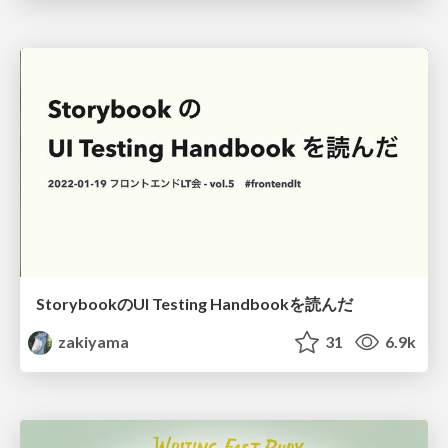
StorybookのUI Testing Handbookを読んだ
zakiyama
31
6.9k