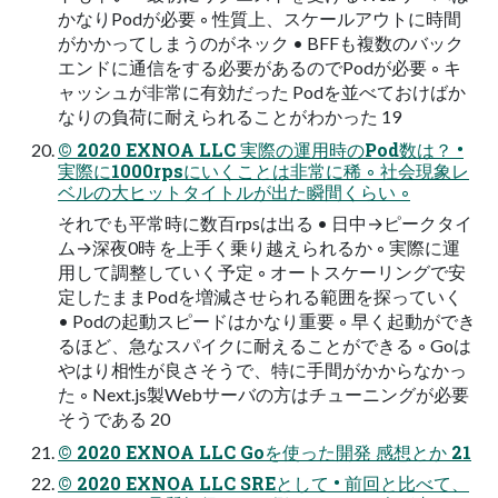
かなりPodが必要 ◦ 性質上、スケールアウトに時間
がかかってしまうのがネック • BFFも複数のバック
エンドに通信をする必要があるのでPodが必要 ◦ キ
ャッシュが非常に有効だった Podを並べておけばか
なりの負荷に耐えられることがわかった 19
© 2020 EXNOA LLC 実際の運用時のPod数は？ •
実際に1000rpsにいくことは非常に稀 ◦ 社会現象レ
ベルの大ヒットタイトルが出た瞬間くらい ◦
それでも平常時に数百rpsは出る • 日中→ピークタイ
ム→深夜0時 を上手く乗り越えられるか ◦ 実際に運
用して調整していく予定 ◦ オートスケーリングで安
定したままPodを増減させられる範囲を探っていく
• Podの起動スピードはかなり重要 ◦ 早く起動ができ
るほど、急なスパイクに耐えることができる ◦ Goは
やはり相性が良さそうで、特に手間がかからなかっ
た ◦ Next.js製Webサーバの方はチューニングが必要
そうである 20
© 2020 EXNOA LLC Goを使った開発 感想とか 21
© 2020 EXNOA LLC SREとして • 前回と比べて、