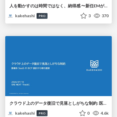
人を動かすのは時間ではなく、納得感 〜新任EMが入社3ヶ月、組織を2回変えた話〜
kakehashi
3
370
PRO
クラウド上のデータ復旧で見落としがちな制約: 医療系 SaaS の BCP 設計から得た教訓
kakehashi
0
4.6k
PRO