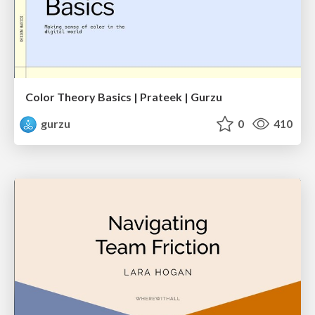
Color Theory Basics | Prateek | Gurzu
gurzu
0
410