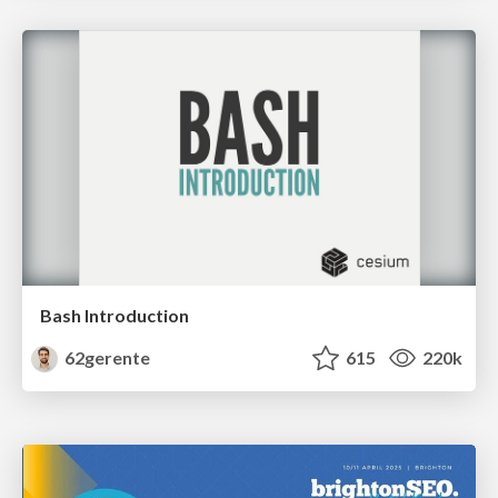
Bash Introduction
62gerente
615
220k