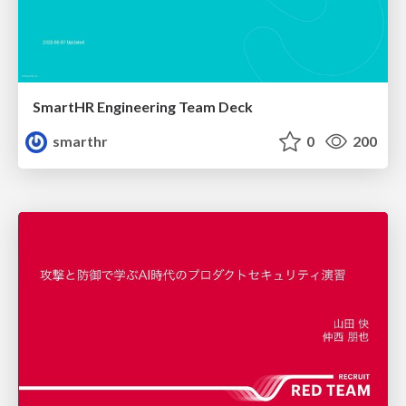
SmartHR Engineering Team Deck
smarthr
0
200