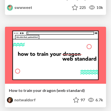
swwweet
225
10k
How to train your dragon (web standard)
notwaldorf
97
6.7k