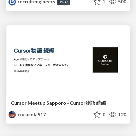
recruitengineers
1
500
PRO
Cursor Meetup Sapporo - Cursor物語 続編
cocacola917
0
120