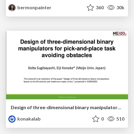
bermonpainter
360
30k
Design of three-dimensional binary manipulators for pick-and-place task avoiding obstacles (IECON2024)
konakalab
0
510