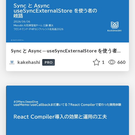
Sync と Async ─ useSyncExternalStore を使う者の岐路
kakehashi
1
660
PRO