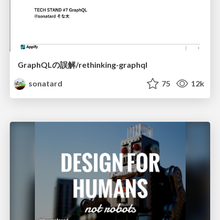
GraphQLの誤解/rethinking-graphql
sonatard
75
12k