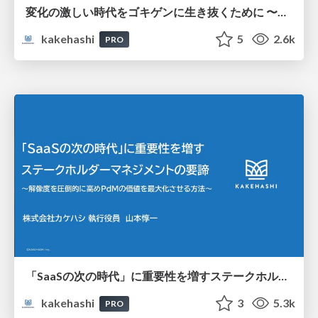
変化の激しい時代をゴキゲンに生き抜くために 〜ストレスマネジメントのススメ〜
kakehashi
5
2.6k
PRO
「SaaSの次の時代」に重要性を増すステークホルダーマネジメントの要諦 ～解像度を圧倒的に高めPdMの価値を最大化させる方法～
kakehashi
3
5.3k
PRO