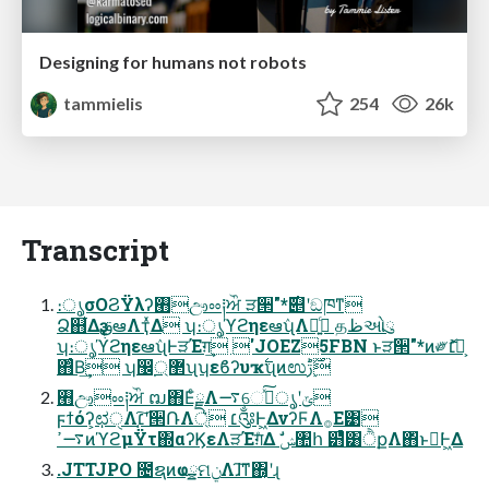
Designing for humans not robots
tammielis
254
26k
Transcript
։ൃσΟϨΫλʔ࡫ඌೲ༐ਔ ੜ੒"*࣌୅ʹඞཁͳ
Ձ஋͋ΔҙࢥܾఆΛҭͯΔ ʮ։ൃϓϩηεఆٛʯΛ༻͍ͨ தظઓུ
ʮ։ൃϓϩηεఆٛʯͰੜΈग़͢ 'JOEZ5FBN ͱੜ੒"*ͷ༗ޮ׆༻͕
΋ͨΒ͢ ʮ඼࣭޲্ʯʮεϐʔυҡ࣋ʯͷಉ࣮࣌ݱ
࡫ඌೲ༐ਔ ຒ΋ΕͨྗΛ࠷େݶʹൃشͯ͠
ϝϯόʔ͕ಛੑΛ׆ָ͔͠ʹ੒ՌΛ্͛ ׆༂Ͱ͖ΔνʔϜΛ࡞Ε͹
࠷ߴͷϓϩμΫτ΍αʔϏεΛੜΈग़ͤΔ ࣗݾ঺հ ๻ͨͪ͸ੈքΛ΋ͬͱྑ͘Ͱ͖Δ
.JTTJPO ೔ຊͷҩྍମݧΛɺ͠ͳ΍͔ʹɻ