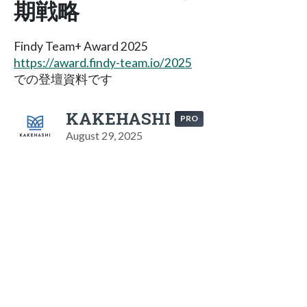
期戦略
Findy Team+ Award 2025
https://award.findy-team.io/2025
での登壇資料です
KAKEHASHI
PRO
August 29, 2025