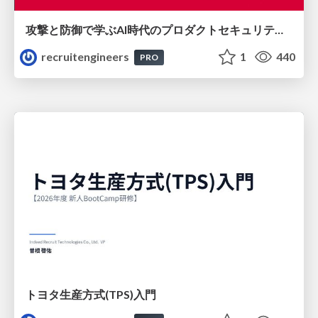
攻撃と防御で学ぶAI時代のプロダクトセキュリティ演習
recruitengineers
1
440
PRO
トヨタ⽣産⽅式(TPS)⼊⾨