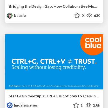
Bridging the Design Gap: How Collaborative Modelling removes blockers to flow between stakeholders and teams @FastFlow conf
baasie
0
630
SEO Brein meetup: CTRL+C is not how to scale international SEO
lindahogenes
1
2.8k