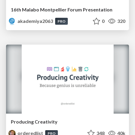
16th Malabo Montpellier Forum Presentation
akademiya2063
0
320
PRO
Producing Creativity
orderedlist
348
40k
PRO