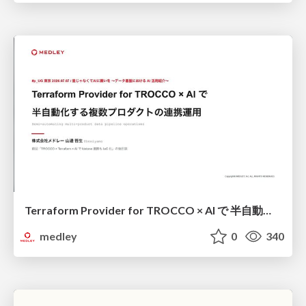
Terraform Provider for TROCCO × AI で 半自動化する複数プロダクトの連携運用 / Semi-Automating Multi-Product Data Integration Ops with the Terraform Provider for TROCCO × AI
medley
0
340