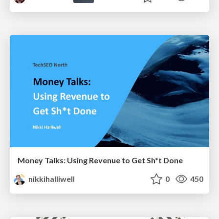
Money Talks: Using Revenue to Get Sh*t Done
nikkihalliwell
0
450