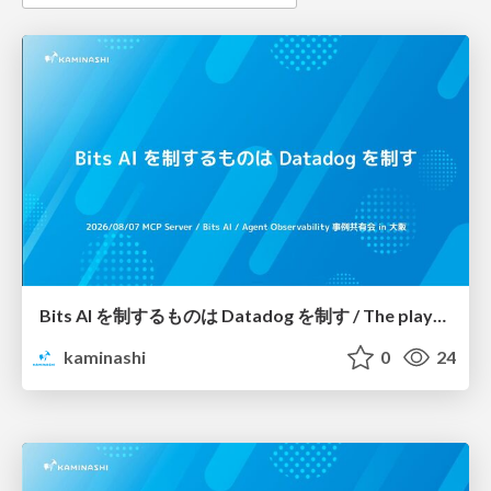
Bits AI を制するものは Datadog を制す / The player that controls Bits AI, controls Datadog
kaminashi
0
24