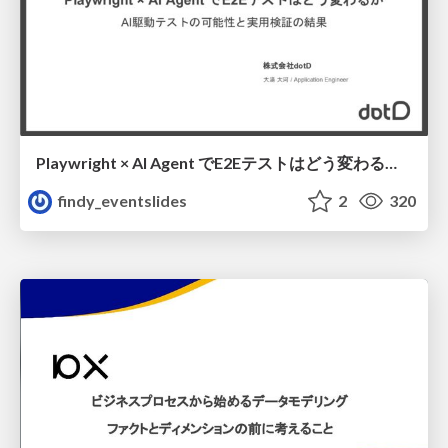
Playwright × AI Agent でE2Eテストはどう変わるか AI駆動テストの可能性と実用検証の結果 _0721
findy_eventslides
2
320