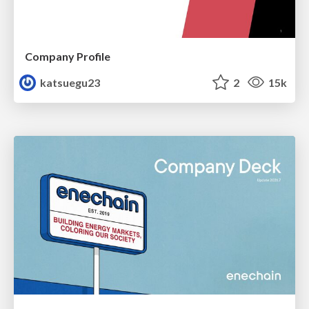
Company Profile
katsuegu23
2
15k