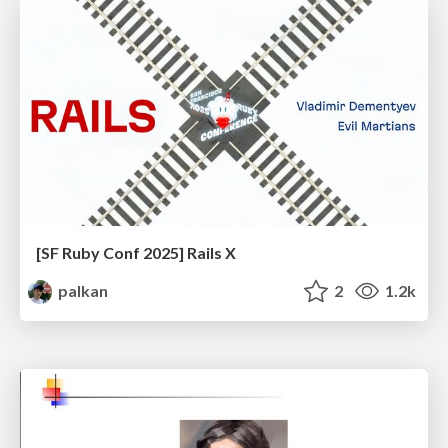
[SF Ruby Conf 2025] Rails X
palkan
2
1.2k