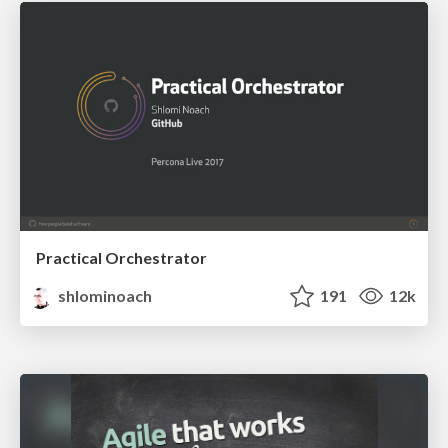
Practical Orchestrator
shlominoach
191
12k