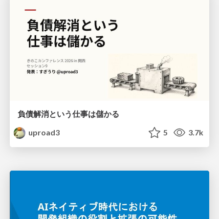
負債解消という仕事は儲かる
uproad3
5
3.7k