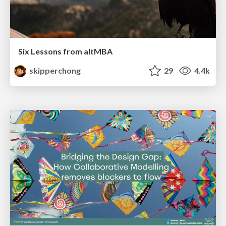
Six Lessons from altMBA
skipperchong
29
4.4k