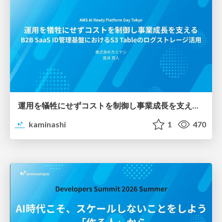
運用を犠牲にせずコストを制御し事業成長を支える B2B SaaS ID管理基盤におけるS3 Tableのログストレージ活用
kaminashi
1
470