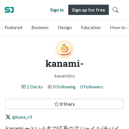
Sign in
Sign up for free
Featured
Business
Design
Education
How-to &
kanami-
kanamitsu
2 Decks
0 Following
0 Followers
0 Stars
@kana_cll
kanami ーという名でIT系のアジャイル/モバイ