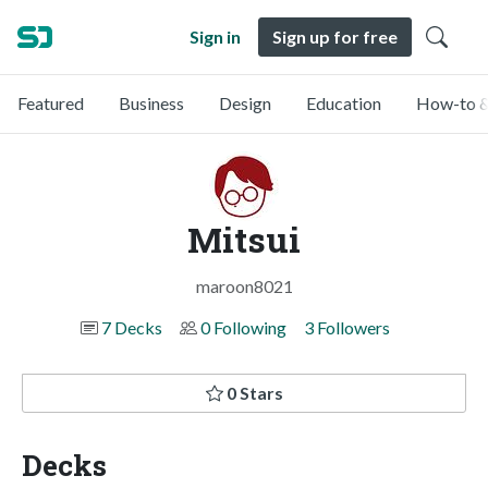
Sign in
Sign up for free
Featured
Business
Design
Education
How-to &
Mitsui
maroon8021
7 Decks
0 Following
3 Followers
0 Stars
Decks