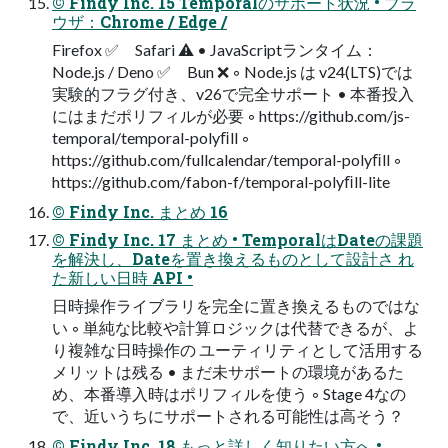
© Findy Inc. 15 Temporalのサポート状況 • ブラ
ウザ：Chrome / Edge /
Firefox ✅ Safari ⚠ • JavaScriptランタイム：
Node.js / Deno ✅ Bun ❌ ◦ Node.js は v24(LTS)では
実験的フラグ付き、v26で完全サポート • 本番投⼊
にはまだポリフィルが必要 ◦ https://github.com/js-
temporal/temporal-polyﬁll ◦
https://github.com/fullcalendar/temporal-polyﬁll ◦
https://github.com/fabon-f/temporal-polyﬁll-lite
© Findy Inc. まとめ 16
© Findy Inc. 17 まとめ • TemporalはDateの課題
を解決し、Dateを置き換えるものとして設計さ れ
た新しい⽇時 API •
⽇時操作ライブラリを完全に置き換えるものではな
い ◦ 単純な⽐較や計算ロジックは代替できるが、よ
り複雑な⽇時操作の ユーティリティとして活⽤する
メリットは残る • まだ未サポートの環境があるた
め、本番導⼊時はポリフィルを使う ◦ Stage 4なの
で、近いうちにサポートされる可能性は⾼そう？
© Findy Inc. 18 もっと詳しく知りたい⽅へ •