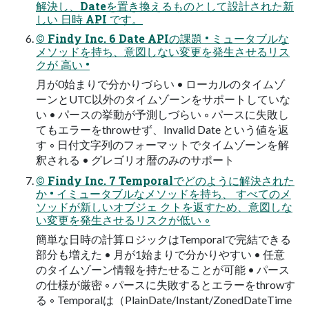
解決し、Dateを置き換えるものとして設計された新
しい ⽇時 API です。
© Findy Inc. 6 Date APIの課題 • ミュータブルな
メソッドを持ち、意図しない変更を発⽣させるリス
クが ⾼い •
⽉が0始まりで分かりづらい • ローカルのタイムゾ
ーンとUTC以外のタイムゾーンをサポートしていな
い • パースの挙動が予測しづらい ◦ パースに失敗し
てもエラーをthrowせず、Invalid Date という値を返
す ◦ ⽇付⽂字列のフォーマットでタイムゾーンを解
釈される • グレゴリオ暦のみのサポート
© Findy Inc. 7 Temporalでどのように解決された
か • イミュータブルなメソッドを持ち、 すべてのメ
ソッドが新しいオブジェ クトを返すため、意図しな
い変更を発⽣させるリスクが低い ◦
簡単な⽇時の計算ロジックはTemporalで完結できる
部分も増えた • ⽉が1始まりで分かりやすい • 任意
のタイムゾーン情報を持たせることが可能 • パース
の仕様が厳密 ◦ パースに失敗するとエラーをthrowす
る ◦ Temporalは（PlainDate/Instant/ZonedDateTime