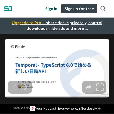
Sign in
Sign up for free
Upgrade to Pro
— share decks privately, control
downloads, hide ads and more …
·
Your Podcast. Everywhere. Effortlessly.
→
SPONSORED