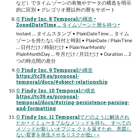
など）でタイム ゾーンの有無やデータの構造を明⽰
的に区別 • グレゴリオ暦以外の暦をサポート
© Findy Inc. 8 Temporalの構造 •
ZonedDateTime … タイムゾーンと暦を持つ •
Instant … タイムスタンプ • PlainDateTime … タイム
ゾーンを持たない⽇付と時刻 • PlainDate / PlainTime
… ⽇付だけ / 時刻だけ • PlainYearMonth/
PlainMonthDay … 年⽉だけ / ⽉⽇だけ • Duration … 2
つの時点間の差分
© Findy Inc. 9 Temporalの構造
https://tc39.es/proposal-
temporal/docs/#object-relationship
© Findy Inc. 10 Temporalの構造
https://tc39.es/proposal-
temporal/docs/#string-persistence-parsing-
and-formatting
© Findy Inc. 11 Temporalでどのように解決され
たか • イミュータブルなメソッドを持ち、 すべての
メソッドが新しいオブジェ クトを返すため、意図し
ない変更を発⽣させるリスクが低い ◦