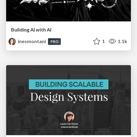
Building AI with AI
inesmontani
1
1.1k
PRO