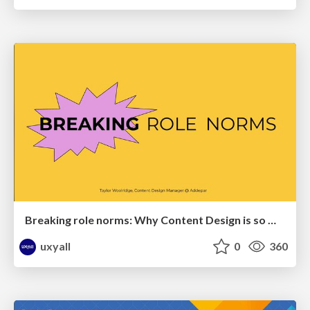
Breaking role norms: Why Content Design is so much more than writing copy - Taylor Woolridge
uxyall
0
360