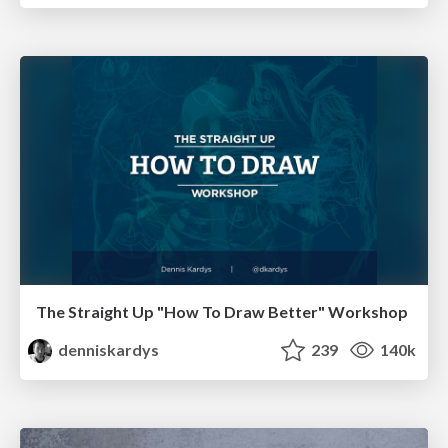
The Straight Up "How To Draw Better" Workshop
denniskardys
239
140k