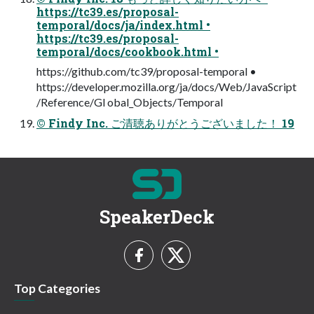
https://tc39.es/proposal-
temporal/docs/ja/index.html •
https://tc39.es/proposal-
temporal/docs/cookbook.html •
https://github.com/tc39/proposal-temporal •
https://developer.mozilla.org/ja/docs/Web/JavaScript
/Reference/Gl obal_Objects/Temporal
© Findy Inc. ご清聴ありがとうございました！ 19
SpeakerDeck
Top Categories