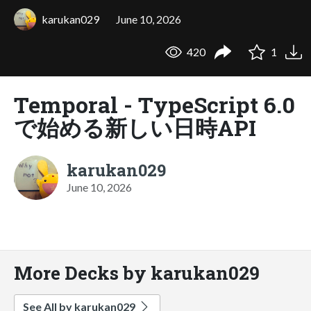
karukan029
June 10, 2026
420
1
Temporal - TypeScript 6.0
で始める新しい日時API
karukan029
June 10, 2026
More Decks by karukan029
See All by karukan029