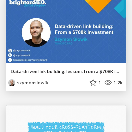
Data-driven link building: lessons from a $708K investment (BrightonSEO talk)
szymonslowik
1
1.2k