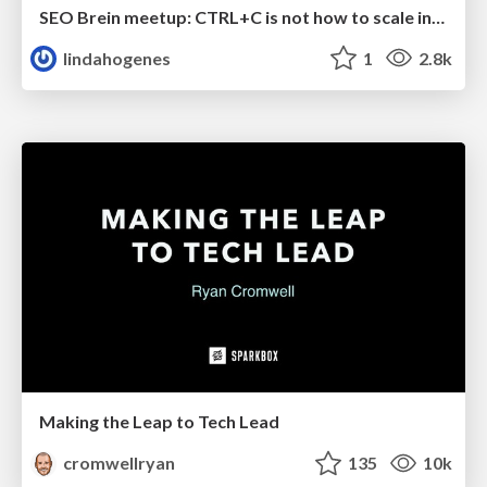
SEO Brein meetup: CTRL+C is not how to scale international SEO
lindahogenes
1
2.8k
Making the Leap to Tech Lead
cromwellryan
135
10k