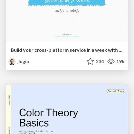
Build your cross-platform service in a week with App Engine
jlugia
234
19k