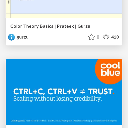
Color Theory Basics | Prateek | Gurzu
gurzu
0
410