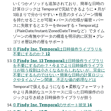
いくつかメソッドも追加されており、簡単な⽇時の
計算ロジックは Temporalで完結できるように • ⽉が
1始まりで分かりやすい • 任意のタイムゾーン情報
を持たせることが可能 • パースの仕様が厳密 ◦ パー
スに失敗するとエラーをthrowする ◦ Temporalは
（PlainDate/Instant/ZonedDateTimeなど）でタイム
ゾーンの有無やデータの構造を明⽰的に区別 • グレ
ゴリオ暦以外の暦をサポート
© Findy Inc. Temporalは⽇時操作ライブラリを
不要にするのか？ 12
© Findy Inc. 13 Temporalは⽇時操作ライブラリ
を不要にするのか？ • 今までより⽇時操作ライブラ
リが担う役割は⼩さくなるかもしれない が、完全に
不要にするものではない • 簡単な⽇時の計算ロジッ
クやタイムゾーン関連、不正な値の処理などは
Temporalで扱えるようになる • 柔軟なフォーマット
やより具体的なユースケースに沿った⽇時操作のロ
ジックは引き続き⽇時操作ライブラリが担う
© Findy Inc. Temporalのサポート状況 14