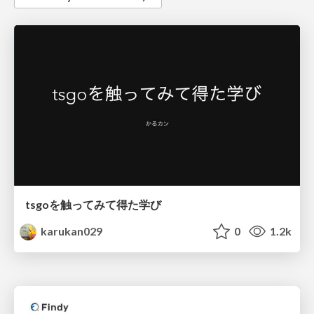
tsgoを触ってみて得た学び
karukan029
0
1.2k