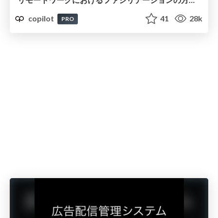
copilot
41
28k
PRO