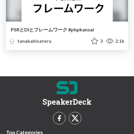
PSRとDIとフレームワーク #phpkansai
tanakahisateru
3
2.1k
SpeakerDeck
Top Categories