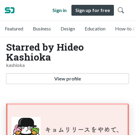
Sign in
Sign up for free
Featured
Business
Design
Education
How-to &
Starred by Hideo
Kashioka
kashioka
View profile