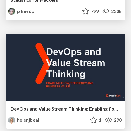
jakevdp
799
230k
DevOps and Value Stream Thinking: Enabling flow, efficiency and business value
helenjbeal
1
290