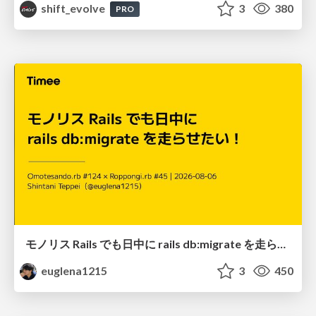
shift_evolve
3
380
PRO
モノリス Rails でも日中に rails db:migrate を走らせたい！ / Daytime rails db:migrate on Monolithic Rails!
euglena1215
3
450