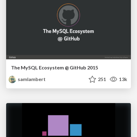
The MySQL Ecosystem @ GitHub 2015
samlambert
251
13k