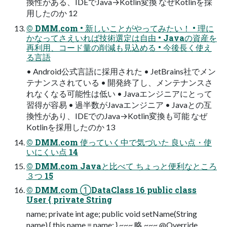
換性がある、IDEでJava→Kotlin変換 なぜKotlinを採
用したのか 12
© DMM.com • 新しいことがやってみたい！ • 理に
かなってさえいれば技術選定は自由 • Javaの資産を
再利用、コード量の削減も見込める • 今後長く使え
る言語
• Android公式言語に採用された • JetBrains社でメン
テナンスされている • 開発終了し、メンテナンスさ
れなくなる可能性は低い • Javaエンジニアにとって
習得が容易 • 過半数がJavaエンジニア • Javaとの互
換性があり、IDEでのJava→Kotlin変換も可能 なぜ
Kotlinを採用したのか 13
© DMM.com 使っていく中で気づいた 良い点・使
いにくい点 14
© DMM.com Javaと比べて ちょっと便利なところ
３つ 15
© DMM.com ①DataClass 16 public class
User { private String
name; private int age; public void setName(String
name) { this.name = name; } ~~~ 略 ~~~ @Override