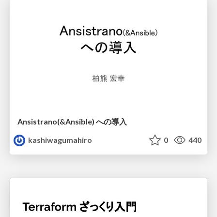
Ansistrano(&Ansible) への導入
kashiwagumahiro
0
440