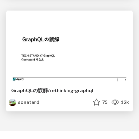
GraphQLの誤解/rethinking-graphql
sonatard
75
12k