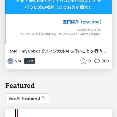
toio・myCobotでフィジカルAIっぽいことを行うための検討（とりあえず調査） / フィジカルAI LT（IoTLTによる開催）
you
0
280
PRO
Featured
See All Featured