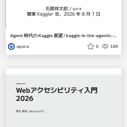
Agent 時代の Kaggle 展望 / kaggle-in-the-agentic-era
upura
0
180