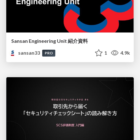
Sansan Engineering Unit 紹介資料
sansan33
1
4.9k
PRO