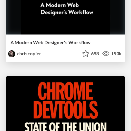
A Modern Web Designer's Workflow
chriscoyier
698
190k