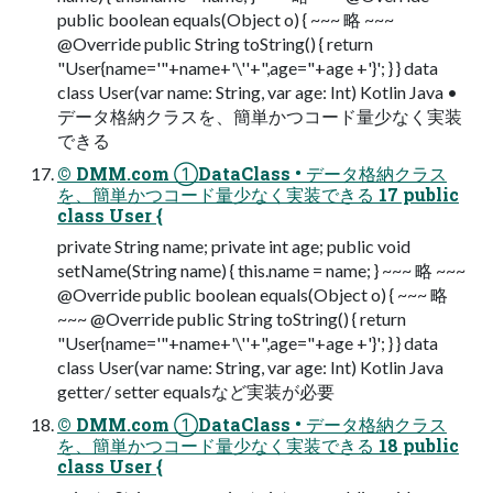
public boolean equals(Object o) { ~~~ 略 ~~~
@Override public String toString() { return
"User{name='"+name+'\''+",age="+age +'}'; } } data
class User(var name: String, var age: Int) Kotlin Java •
データ格納クラスを、簡単かつコード量少なく実装
できる
© DMM.com ①DataClass • データ格納クラス
を、簡単かつコード量少なく実装できる 17 public
class User {
private String name; private int age; public void
setName(String name) { this.name = name; } ~~~ 略 ~~~
@Override public boolean equals(Object o) { ~~~ 略
~~~ @Override public String toString() { return
"User{name='"+name+'\''+",age="+age +'}'; } } data
class User(var name: String, var age: Int) Kotlin Java
getter/ setter equalsなど実装が必要
© DMM.com ①DataClass • データ格納クラス
を、簡単かつコード量少なく実装できる 18 public
class User {