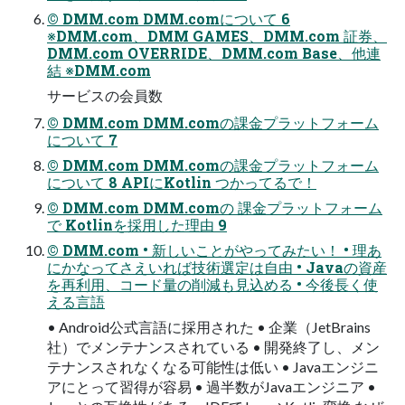
© DMM.com DMM.comについて 6
※DMM.com、DMM GAMES、DMM.com 証券、
DMM.com OVERRIDE、DMM.com Base、他連
結 ※DMM.com
サービスの会員数
© DMM.com DMM.comの課金プラットフォーム
について 7
© DMM.com DMM.comの課金プラットフォーム
について 8 APIにKotlin つかってるで！
© DMM.com DMM.comの 課金プラットフォーム
で Kotlinを採用した理由 9
© DMM.com • 新しいことがやってみたい！ • 理あ
にかなってさえいれば技術選定は自由 • Javaの資産
を再利用、コード量の削減も見込める • 今後長く使
える言語
• Android公式言語に採用された • 企業（JetBrains
社）でメンテナンスされている • 開発終了し、メン
テナンスされなくなる可能性は低い • Javaエンジニ
アにとって習得が容易 • 過半数がJavaエンジニア •