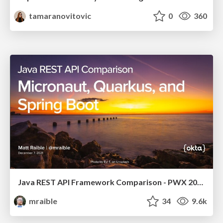
tamaranovitovic
0
360
Java REST API Framework Comparison - PWX 2021
mraible
34
9.6k