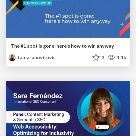
The #1 spot is gone: here's how to win anyway
tamaranovitovic
3
1.1k