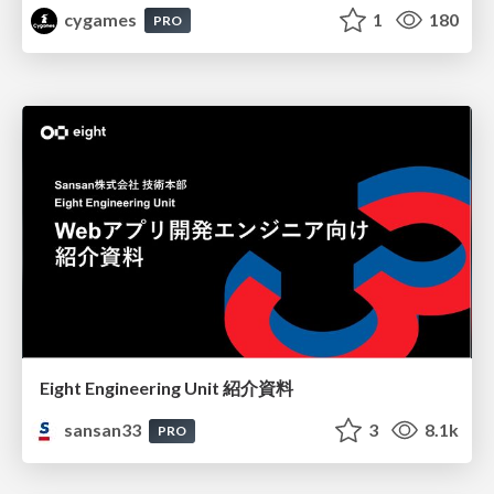
cygames
1
180
PRO
Eight Engineering Unit 紹介資料
sansan33
3
8.1k
PRO