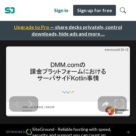
Sign in
Sign up for free
Upgrade to Pro
— share decks privately, control
downloads, hide ads and more …
SiteGround - Reliable hosting with speed,
·
→
SPONSORED
security, and support you can count on.