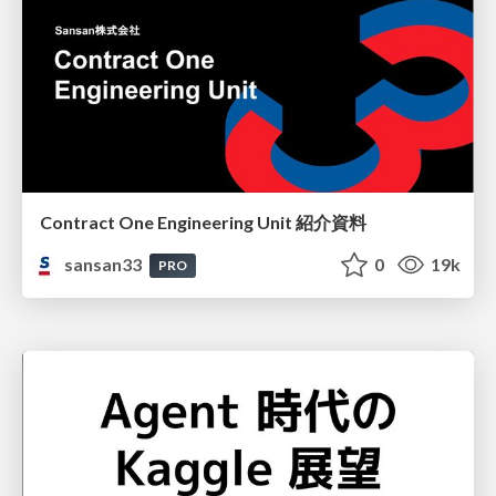
Contract One Engineering Unit 紹介資料
sansan33
0
19k
PRO