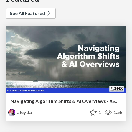
See All Featured
Navigating Algorithm Shifts & AI Overviews - #SMXNext
aleyda
1
1.5k