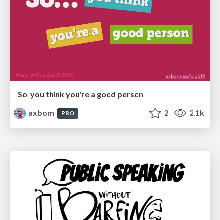
So, you think you're a good person
axbom
2
2.1k
PRO