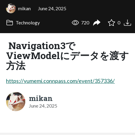
mikan
June 24, 2025
Technology
720
0
Navigation3で
ViewModelにデータを渡す
方法
https://yumemi.connpass.com/event/357336/
mikan
June 24, 2025