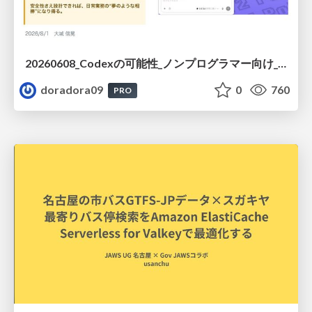
20260608_Codexの可能性_ノンプログラマー向け_大城追記
doradora09
0
760
PRO