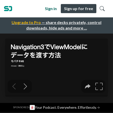
Sign in
Sign up for free
Upgrade to Pro
— share decks privately, control
downloads, hide ads and more …
·
Your Podcast. Everywhere. Effortlessly.
→
SPONSORED