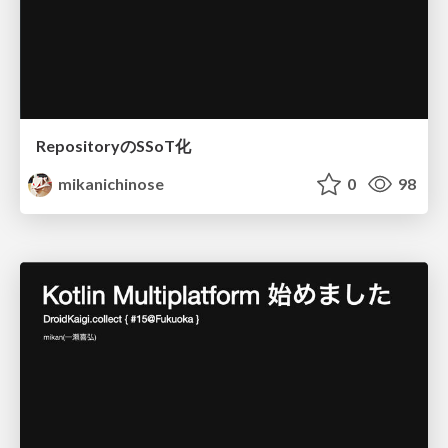
RepositoryのSSoT化
mikanichinose
0
98