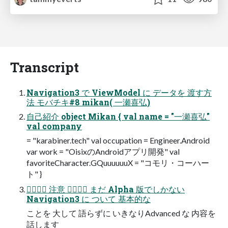
Transcript
Navigation3 で​ ViewModel に​ データを​ 渡す方​
法 モバチキ#8 mikan( 一瀬喜弘)
自己紹介 object Mikan { val name = "一瀬喜弘"
val company
= "karabiner.tech" val occupation = Engineer.Android
var work = "OisixのAndroidアプリ開発" val
favoriteCharacter.GQuuuuuuX = "コモリ・コーハー
ト" }
🙇‍♂️🙇‍♂️ 注意 🙇‍♂️🙇‍♂️ まだ​ Alpha 版でしかない​
Navigation3 に​ ついて​ 基本的な​
ことを​ 大して​ 語らずに​ いきなりAdvanced な​ 内容を​
話します