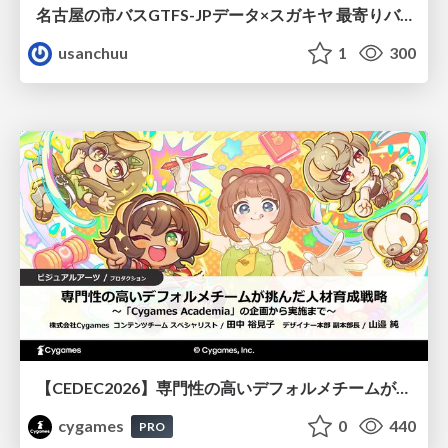
名古屋の市バスGTFS-JPデータ×スガキヤ 最寄りバス停検索をAmazon ElastiCache Serverless for Valkeyで最適化する
usanchuu
1
300
【CEDEC2026】専門性の高いデフォルメチームが挑んだ人材育成戦略 〜Cygames Academiaの企画から実施まで〜
cygames
0
440
PRO