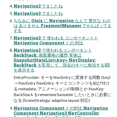
Navigation3 でましたね
Navigation3 でましたね
ちなみに​ Oisix に​ Navigation なんて​ 贅沢な​ もの
は​ ありません FragmentManager でがんばってま
す💪
Navigation3 で​ 使われる​ コンポーネントと​
Navigation Component との​ 対比
Navigation3 で使われるコンポーネント
BackStack: 画面遷移の履歴 実体は
SnapshotStateList<Any> NavDisplay:
BackStack を監視して、現在のキーに相当するUI
を表示する
EntryProvider: キーをNavEntry に変換する関数 (key)
-> NavEntry NavEntry: キーとコンテンツを結び付け
る metadata: アニメーションの制御とか NavKey:
BackStack をrememberSaveable したいときに必要に
なる (SceneStrategy: adaptive layout 対応)
Navigation Component との対比 Navigation
Component Navigation3 NavController