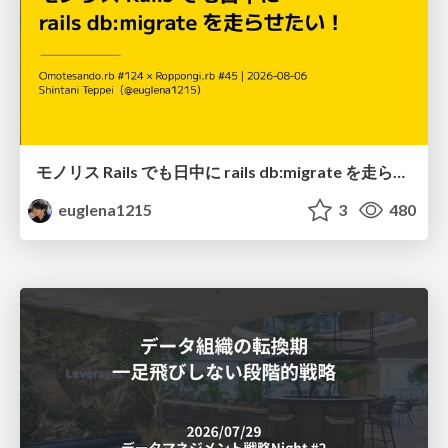
モノリス Rails でも日中に rails db:migrate を走らせたい！ / Daytime rails db:migrate on Monolithic Rails!
euglena1215
3
480