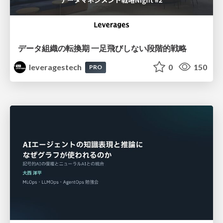
データ組織の転換期 一足飛びしない段階的戦略
leveragestech
0
150
PRO