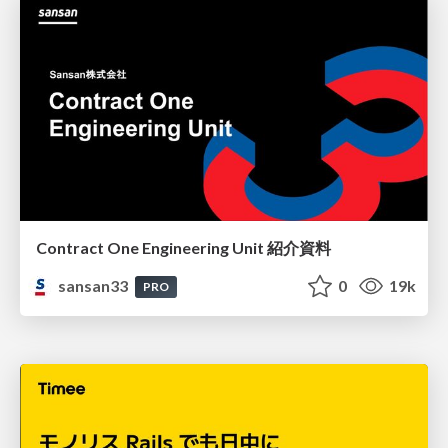
Contract One Engineering Unit 紹介資料
sansan33
0
19k
PRO