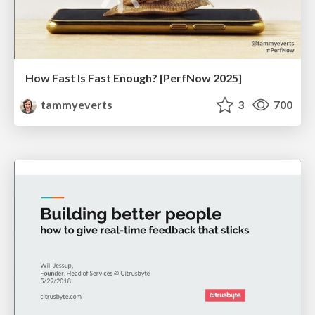
How Fast Is Fast Enough? [PerfNow 2025]
tammyeverts
3
700