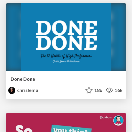
Done Done
chrislema
186
16k