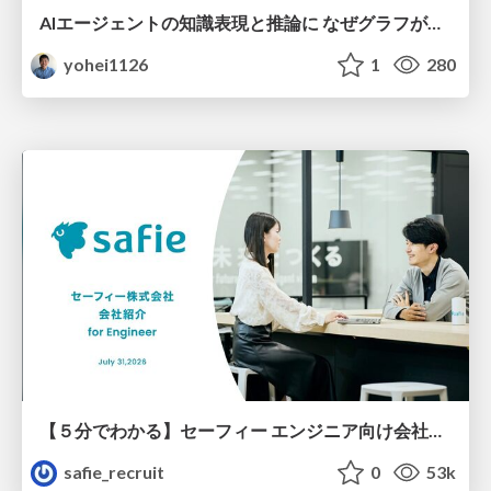
AIエージェントの知識表現と推論に なぜグラフが使われるのか - 記号的AIの復権とニューラルAIとの統合
yohei1126
1
280
【５分でわかる】セーフィー エンジニア向け会社紹介
safie_recruit
0
53k