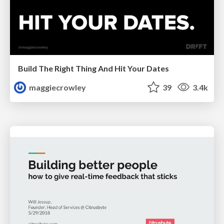
Build The Right Thing And Hit Your Dates
maggiecrowley
39
3.4k