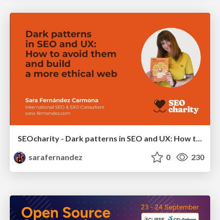
SEOcharity - Dark patterns in SEO and UX: How to avoid them and build a more ethical web
sarafernandez
0
230