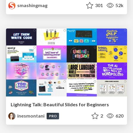
smashingmag
301
52k
Lightning Talk: Beautiful Slides for Beginners
inesmontani
2
620
PRO