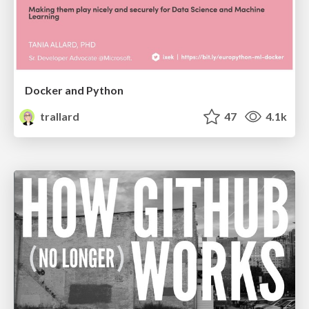
Docker and Python
trallard
47
4.1k