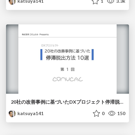
katsuya141
1
3.3k
20社の改善事例に基づいたDXプロジェクト停滞脱出方法
katsuya141
0
150