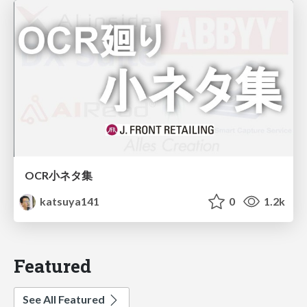
OCR小ネタ集
katsuya141
0
1.2k
Featured
See All Featured