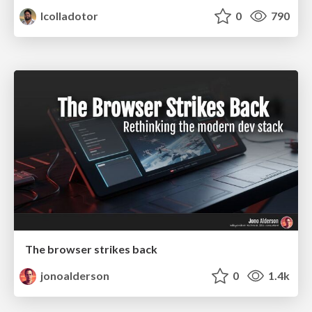
lcolladotor
0
790
The browser strikes back
jonoalderson
0
1.4k