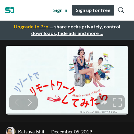
Sign in
Sign up for free
Upgrade to Pro
— share decks privately, control
downloads, hide ads and more …
Katsuya Ishii
December 05, 2019