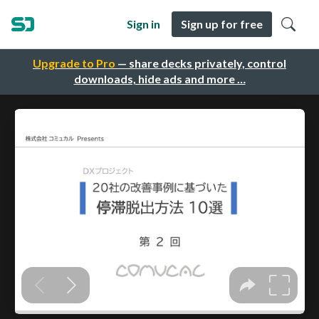
Sign in
Sign up for free
Upgrade to Pro
— share decks privately, control
downloads, hide ads and more …