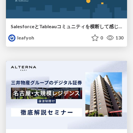
SalesforceとTableauコミュニティを横断して感じたこと（Osaka Dreamin）
leafyoh
0
130