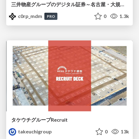
三井物産グループのデジタル証券～名古屋・大規模レジデンス～徹底解説セミナー
c0rp_mdm
0
1.3k
PRO
タケウチグループRecruit
takeuchigroup
0
13k