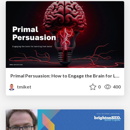
Primal Persuasion: How to Engage the Brain for Learning That Lasts
tmiket
0
400