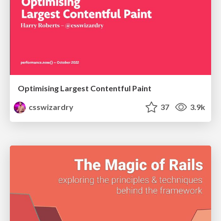
Optimising Largest Contentful Paint
csswizardry
37
3.9k