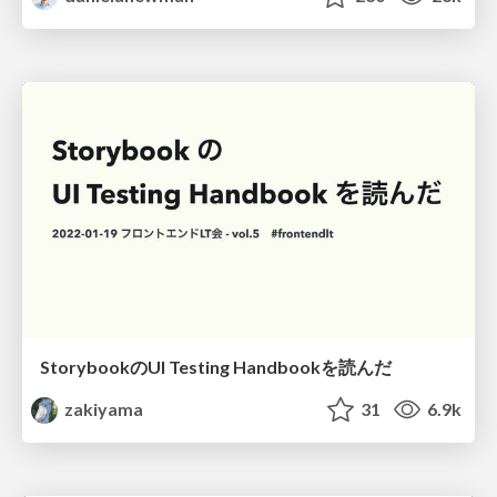
StorybookのUI Testing Handbookを読んだ
zakiyama
31
6.9k