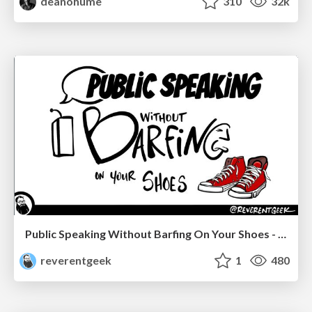
deanohume
310
32k
Public Speaking Without Barfing On Your Shoes - THAT 2023
reverentgeek
1
480