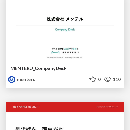
MENTERU_CompanyDeck
menteru
0
110