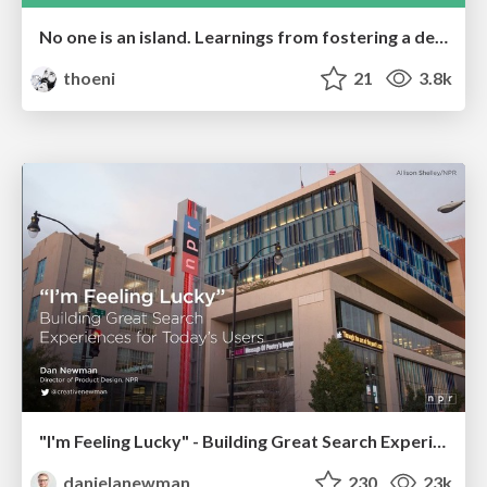
No one is an island. Learnings from fostering a developers community.
thoeni
21
3.8k
"I'm Feeling Lucky" - Building Great Search Experiences for Today's Users (#IAC19)
danielanewman
230
23k