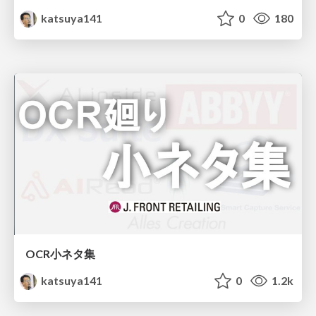
katsuya141
0
180
OCR小ネタ集
katsuya141
0
1.2k