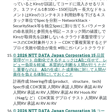
っているとKiroが誤認してコードに混入させるリス
ク。 3. ファイル1本100～150行以内 — 長大なドキュ
メントはKiroのコンテキスト利用効率を下げる 4. ス
タック単位でSpecを分割 — NetworkStack・
SecurityStack等を独立Specに割り当て 5. パラメータ
の命名規則と参照先を明記 — スタック間の値渡しで
Kiroが取得先を誤解しない 6. クラウド基盤管理リソ
ースのCDK対象外リスト — CDKで重複実装するとデ
プロイ失敗や競合が発生 ※特にガバメントクラ ウド
© 2026 NTT DATA Japan Corporation 15 品質
管理ゲート 自動化できるチェックはAIに任せて、レ
ビュー負荷を軽減、本質的な判断を人間が行う ただ
し重要なのは、AIの生成した成果物に対して人間が
責任を負える体制にしておくこと
計画作成 Steering作成 (product、 structure、tech)
Spec作成 CDK実装 人間RV 承認 人間RV 承認 AI RV
人間RV 承認 AI RV 人間RV 承認 AI RV Hools RV
（Nagな ど） CDK実装 デプロイ テスト 人間RV 承認
人間RV 承認 AI RV AI RV
© 2026 NTT DATA Japan Corporation 16 コー