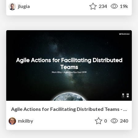
jlugia
234
19k
Agile Actions for Facilitating Distributed Teams - ADO2019
mkilby
0
240