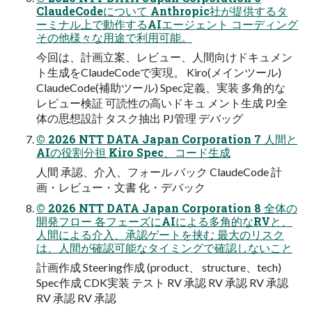
ClaudeCodeについて Anthropic社が提供するタ
ーミナル上で動作するAIエージェント コーディング
その他様々な用途で利用可能。
今回は、計画立案、レビュー、人間向けドキュメン
ト生成をClaudeCodeで実現。 Kiro(メインツール)
ClaudeCode(補助ツール) Spec定義、実装 多角的な
レビュー検証 可読性の高いドキュ メント生成 PJ全
体の思想設計 タスク抽出 PJ管理 デバッグ
© 2026 NTT DATA Japan Corporation 7 人間と
AIの役割分担 Kiro Spec、コード生成
人間 承認、介入、フォール バック ClaudeCode 計
画・レビュー・文書 化・デバック
© 2026 NTT DATA Japan Corporation 8 全体の
開発フロー 各フェーズにAIによる多角的なRVと、
人間による介入、承認ゲートを挟む 最大のリスク
は、人間が確認可能なタイミングで確認しないこと
計画作成 Steering作成 (product、 structure、tech)
Spec作成 CDK実装 テスト RV 承認 RV 承認 RV 承認
RV 承認 RV 承認