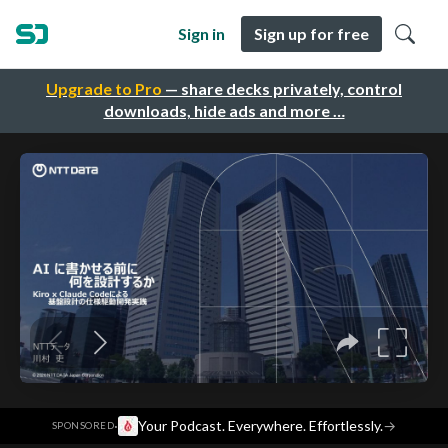
Sign in
Sign up for free
Upgrade to Pro
— share decks privately, control
downloads, hide ads and more …
·
Your Podcast. Everywhere. Effortlessly.
→
SPONSORED