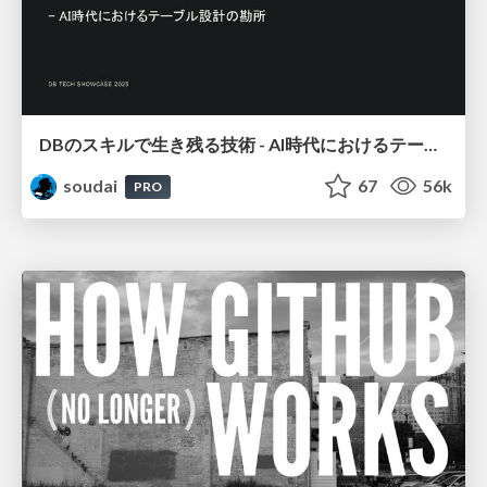
DBのスキルで生き残る技術 - AI時代におけるテーブル設計の勘所
soudai
67
56k
PRO