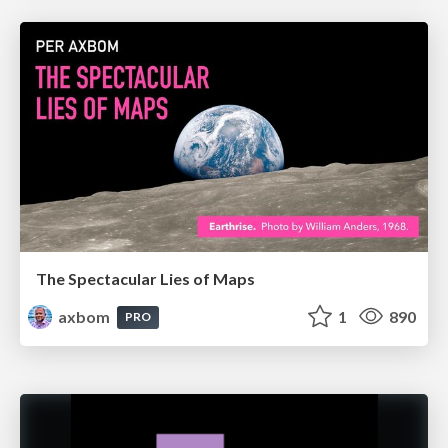
The Spectacular Lies of Maps
axbom
1
890
PRO