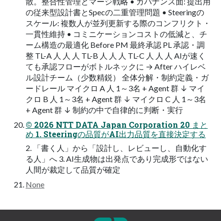
散。整合性管理とマージ戦略 • ガバナンス面: 提出用
の従来型設計書とSpecの二重管理問題 • Steeringの
スケール: 複数人が並列更新する際のコンフリクト・
一貫性維持 • コミニケーションコストの低減と、チ
ーム構造の最適化 Before PM 最終承認 PL 承認・調
整 TL-A 人 人 人 TL-B 人 人 人 TL-C 人 人 人 AIが速く
ても承認フローがボトルネックに → After ハイレベ
ル設計チーム（少数精鋭） 全体分解・制約定義・ガ
ードレール マイクロ A 人 1～3名 + Agent 群 ↓ マイ
クロ B 人 1～3名 + Agent 群 ↓ マイクロ C 人 1～3名
+ Agent 群 ↓ 制約の中で自律的に判断・実行
© 2026 NTT DATA Japan Corporation 20 まと
め 1. Steeringの品質がAI出力品質を直接決定する
2. 「書く人」から「設計し、レビューし、自動化す
る人」へ 3. AI生成物は出発点であり完成形ではない
人間が裁定して品質が確定
None