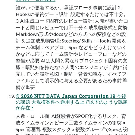
誰がいつ更新するか、承認フローを事前に設計 2.
Hooksの品質ゲート設計: 設定するだけでは不十分。
3. AI生成コード固有のレビュー設計: 人間が書いたコ
ードと同じレビューでは不十分 4. 成果物形式と変換:
Markdown形式やdocsなどの方式への変換などの設
計 5. 追加成果物管理: Steering/ Skills・Hooks開発 6.
チーム体制：ペアプロ、Specなどをどうわけていく
かなどに応じてチーム設計やレビューフローなどの
整備が必要 AIは人間と異なりプロジェクト固有の文
脈・暗黙知を持たない 人間のエンジニアが自然に補
完していた設計意図・制約・背景知識を、すべてフ
ァイルとして明示的に与える必要があるため事前 準
備が重要
© 2026 NTT DATA Japan Corporation 19 今後
の課題 大規模案件へ適用する上で以下のような課題
が存在 •
人数・ロール面: AI経験者がSPOF化するリスク、育
成タイムラインとピーク工数タイムラインの衝突 •
Spec管理面: 複数スタック x 複数グループでSpecが分