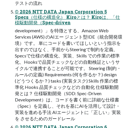
テストの流れ
© 2026 NTT DATA Japan Corporation 5
Specs（仕様の構造化） Kiroとは？ Kiroは、「仕
様駆動開発（Spec-driven
development）」を特徴とする、Amazon Web
Services (AWS) のAIエー ジェント型IDE（統合開発環
境）です。 単にコードを書いてほしいという指示を
出すのではなく、手前からSteeringで制約を定義、
Specsで仕様の構造化、実装、Skills での作業の標準
化、Hooksで品質チェックなどの自動検証というサ
イクルで連携することが可能です。 Steering (制約・
ルールの定義) Requirements (何を作るか？) design
(どうつくるか？) tasks (実装タスク) Skills 作業の標
準化 Hooks 品質チェックなどの 自動化 仕様駆動開
発とは？ 仕様駆動開発（SDD: Spec-Driven
Development）は、コードを書く前に詳細な仕様書
（Spec）を定義し、それを基にAIを活用して設計・
実装を進める手法 AIエージェントに「正しい」実装
を させるためのガードレール
© 2026 NTT DATA Japan Corporation 6