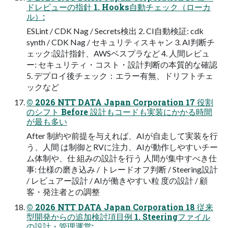
ドレビューの指針 1. Hooks自動チェック（ローカ
ル）:
ESLint / CDK Nag / Secrets検出 2. CI自動検証: cdk
synth / CDK Nag / セキュリティスキャン 3. AI判断チ
ェック:設計指針、AWSベスプラなど 4. 人間レビュ
ー: セキュリティ・コスト・設計判断の本質的な確認
5. デプロイ後チェック：エラー有無、ドリフトチェ
ックなど
© 2026 NTT DATA Japan Corporation 17 役割
のシフト Before 設計もコードも実装にかかる時間
が最も多い
After 制約や前提を与えれば、AIが自走して実装を行
う、人間 は制御とRVに注力、AIが動作しやすいチー
ム体制や、仕 組みの設計を行う 人間が集中すべき仕
事: 仕様の磨き込み / トレードオフ判断 / Steering設計
/ レビュアー設計 / AIが働きやすい粒 度の設計 / 顧
客・発注者との調整
© 2026 NTT DATA Japan Corporation 18 従来
型開発からの追加検討項目例 1. Steeringファイル
の設計・管理運営: