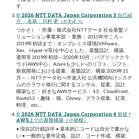
す。
© 2026 NTT DATA Japan Corporation 3 自己紹
介 ・名前：川村 吏（かわむら
つかさ） ・所属：株式会社NTTデータ 社会基盤ソ
リューション事業本部 ・業務： 2015年中ころ～
2019年初頭まで：オンプレミス環境(VMware、
Xen、Hyper-V等)を中心とした、基盤設計、構築、
運用等 2019年初頭～2020年10月：パブリッククラ
ウド(AWS中心、Azureも少し)へのリフト、シフト、
新規開発における提案、基盤設計、構築 2020年11
月～：NTTデータ社へ中途入社 公共機関向けシステ
ムのクラウド移行に関するコンサル、提案、設計、
構築など ・好きなAWSサービス： S3、CloudFront、
Route53 ・趣味： 猫、Disney、グラス収集、紅茶、
料理、etc…
© 2026 NTT DATA Japan Corporation 4 前提 •
AWS上での基盤構築（小規模）
• 現在試行錯誤中 • 基本的にコードは自分で書かな
い • 一般的な要件定義、設計、コード作成、構築、