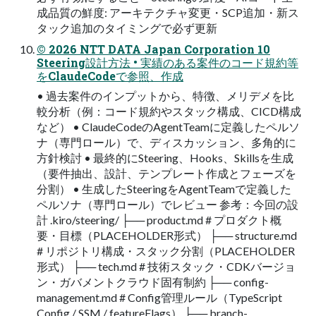
成品質の鮮度: アーキテクチャ変更・SCP追加・新ス
タック追加のタイミングで必ず更新
© 2026 NTT DATA Japan Corporation 10
Steering設計方法 • 実績のある案件のコード規約等
をClaudeCodeで参照、作成
• 過去案件のインプットから、特徴、メリデメを比
較分析（例：コード規約やスタック構成、CICD構成
など） • ClaudeCodeのAgentTeamに定義したペルソ
ナ（専門ロール）で、ディスカッション、多角的に
方針検討 • 最終的にSteering、Hooks、Skillsを生成
（要件抽出、設計、テンプレート作成とフェーズを
分割） • 生成したSteeringをAgentTeamで定義した
ペルソナ（専門ロール）でレビュー 参考：今回の設
計 .kiro/steering/ ├── product.md # プロダクト概
要・目標（PLACEHOLDER形式） ├── structure.md
# リポジトリ構成・スタック分割（PLACEHOLDER
形式） ├── tech.md # 技術スタック・CDKバージョ
ン・ガバメントクラウド固有制約 ├── config-
management.md # Config管理ルール（TypeScript
Config / SSM / featureFlags） ├── branch-