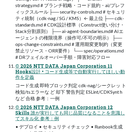
strategy.md # ブランチ戦略・コード規約・ai/プレフ
ィックスルール ├── security-controls.md # セキュリ
ティ統制（cdk-nag / SG / KMS）← 最上位 ├── cdk-
standards.md # CDK設計標準（Construct使い分け・
Stack分割原則） ├── ai-agent-boundaries.md# AIエ
ージェントの権限境界（操作可/不可の明示） ├──
ops-change-constraints.md # 運用期変更制約（変更
禁止リソース・ORR要件） └── spec/operations.md
# DRフェイルオーバー手順・障害対応フロー
© 2026 NTT DATA Japan Corporation 11
Hooks設計 • コード生成等で自動実行してほしい動
作を定義
コード生成 即時ブロック判定 cdk-nag/シークレッ ト
検知/tsエラーな ど 却下 警告判定 ESLint/CDKSynt h
など 合格 参考：一例
© 2026 NTT DATA Japan Corporation 12
Skills 誰が実行しても同じ品質になることを意識し
てスキル化 参考：例
• デプロイ • セキュリティチェック • Runbook生成