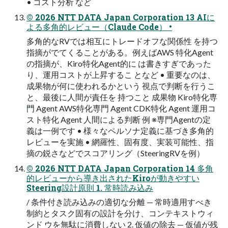
• コスト分析 など
© 2026 NTT DATA Japan Corporation 13 AIに
よる多角的レビュー（Claude Code） •
多角的なRVでは相互にトレードオフな関係性 を持つ
指摘がでてくることがある。例えばAWS 特化Agent
の指摘が、Kiro特化Agent的に は書きすぎであった
り、運用コストが上昇するこ となど • 重要なのは、
成果物が何に使われるかという 視点で判断を行うこ
と、最後に人間が責任を 持つこと 成果物 Kiro特化専
門 Agent AWS特化専門 Agent CDK特化 Agent 運用コ
スト特化 Agent 人間による判断 例 ※専門Agentの定
義は一例です • 様々なペルソナ定義に基づき多角的
レビューを実施 • 網羅性、固有度、実装可能性、指
摘の鋭さなどでスコアリング（SteeringRVを例）
© 2026 NTT DATA Japan Corporation 14 多角
的レビューから導き出されたKiroが動きやすい
Steering設計原則 1. 常時読み込み
/ 条件付き読み込みの適切な分離 — 常時適用すべき
制約とタスク固有の設計を分け、コンテキストウィ
ンド ウを無駄に消費しない 2. 仮値の除去 — 仮値が残