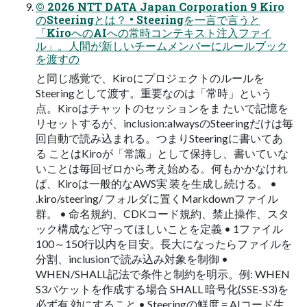
© 2026 NTT DATA Japan Corporation 9 Kiro
のSteeringとは？ • Steeringを一言で言うと
「KiroへのAIへの常時コンテキスト注入ファイ
ル」。人間が新しいチームメンバーにルールブック
を渡すの
と同じ感覚で、Kiroにプロジェクトのルールを
Steeringとして渡す。重要なのは「常時」という
点。Kiroはチャットのセッションをま たいで記憶を
リセットするが、inclusion:alwaysのSteeringだけは毎
回自動で読み込まれる。つまりSteeringに書いてあ
る ことはKiroが「常識」として保持し、書いていな
いことは毎回ゼロから考え始める。何もかかなけれ
ば、Kiroは一般的なAWS実 装を生成し続ける。 •
.kiro/steering/ フォルダに置くMarkdownファイル
群。 • 命名規約、CDKコード規約、禁止操作、スタ
ック構成など守ってほしいことを定義 • 1ファイル
100～150行以内を目安。長大になったらファイルを
分割、inclusionで読み込み対象を制御 •
WHEN/SHALL記法で条件と制約を明示。例: WHEN
S3バケットを作成する場合 SHALL 暗号化(SSE-S3)を
必ず有 効にすること • Steeringの鮮度 = AIコード生