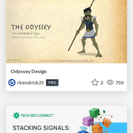
Odyssey Design
rkendrick25
2
750
PRO