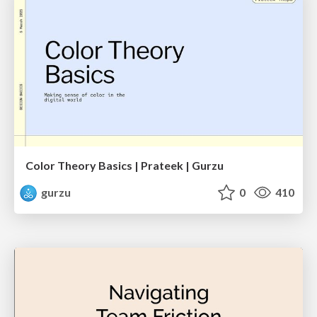
Color Theory Basics | Prateek | Gurzu
gurzu
0
410