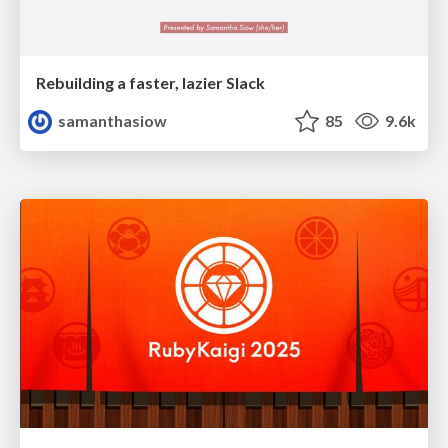
Rebuilding a faster, lazier Slack
samanthasiow
85
9.6k