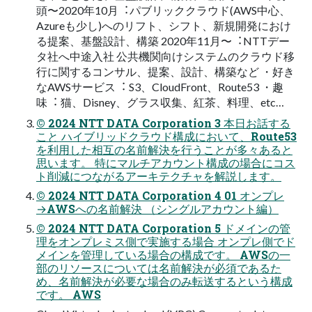
頭〜2020年10⽉︓パブリッククラウド(AWS中⼼、
Azureも少し)へのリフト、シフト、新規開発におけ
る提案、基盤設計、構築 2020年11⽉〜︓NTTデー
タ社へ中途⼊社 公共機関向けシステムのクラウド移
⾏に関するコンサル、提案、設計、構築など ・好き
なAWSサービス︓ S3、CloudFront、Route53 ・趣
味︓ 猫、Disney、グラス収集、紅茶、料理、etc…
© 2024 NTT DATA Corporation 3 本⽇お話する
こと ハイブリッドクラウド構成において、Route53
を利⽤した相互の名前解決を⾏うことが多々あると
思います。 特にマルチアカウント構成の場合にコス
ト削減につながるアーキテクチャを解説します。
© 2024 NTT DATA Corporation 4 01 オンプレ
→AWSへの名前解決 （シングルアカウント編）
© 2024 NTT DATA Corporation 5 ドメインの管
理をオンプレミス側で実施する場合 オンプレ側でド
メインを管理している場合の構成です。 AWSの⼀
部のリソースについては名前解決が必須であるた
め、名前解決が必要な場合のみ転送するという構成
です。 AWS