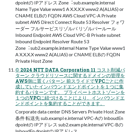
dpointの IPアドレス Zone︓sub.example.internal
Name Type Value www1 A X.X.X.X www2 A(ALIAS) or
CNAME ELBの FQDN AWS Cloud VPC-A Private
subnet AWS Direct Connect Route 53 Resolver フォワ
ーダー フルサービスリゾルバ リゾルバールール
Inbound Endpoint AWS Cloud VPC-B Private subnet
Inbound Endpoint Resolver Route 53
Zone︓sub2.example.internal Name Type Value www1
A X.X.X.X www2 A(ALIAS) or CNAME ELBの FQDN
Private Host Zone
© 2024 NTT DATA Corporation 11 コスト削減パ
ターン クラウドリソースに関するドメインの管理を
AWS側に置くパターン 前スライドでVPCごとに作
成していたインバウンドエンドポイントを１つに集
約するパターンです。 プライベートホストゾーンを
１つのVPCに紐づけることにより、インバウンドエ
ンドポイントを集約することができます。
Corporate data center DNS Servers Private Host Zone
条件 転送先 sub.exampl e.internal VPC-Aの InboudEn
dpointの IPアドレス sub2.exam ple.internal VPC-Bの
InboudEn dpointの IPアドレス