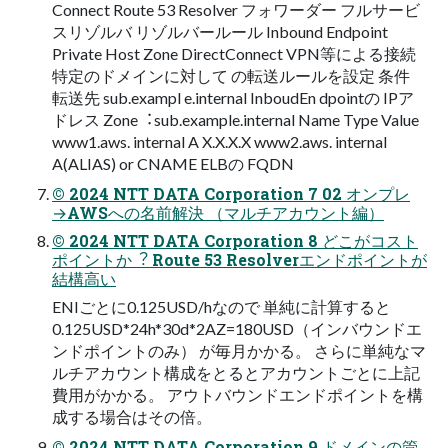
Connect Route 53 Resolver フォワーダー フルサービ
スリゾルバ リゾルバールール Inbound Endpoint
Private Host Zone DirectConnect VPN等による接続
特定のドメインに対して の転送ルールを設定 条件
転送先 sub.exampl e.internal InboudEn dpointの IPア
ドレス Zone︓sub.example.internal Name Type Value
www1.aws. internal A X.X.X.X www2.aws. internal
A(ALIAS) or CNAME ELBの FQDN
© 2024 NTT DATA Corporation 7 02 オンプレ
→AWSへの名前解決 （マルチアカウント編）
© 2024 NTT DATA Corporation 8 どこがコスト
ポイントか︖ Route 53 Resolverエンドポイントが
結構⾼い
ENIごとに0.125USD/hなので 単純に計算すると
0.125USD*24h*30d*2AZ=180USD（インバウンドエ
ンドポイントのみ） が毎⽉かかる。 さらに単純なマ
ルチアカウント構成をとるとアカウントごとに上記
費⽤がかかる。 アウトバウンドエンドポイントを構
成する場合はその倍。
© 2024 NTT DATA Corporation 9 ドメインの管