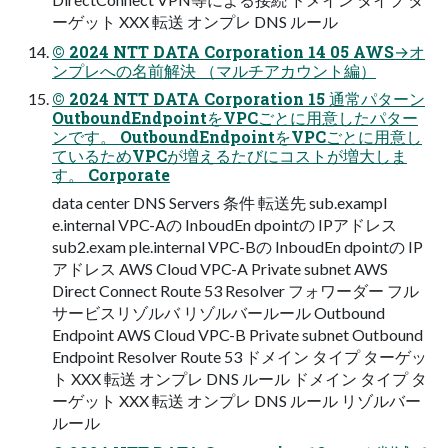
ーゲット XXX 転送 オンプレ DNS ルール
© 2024 NTT DATA Corporation 14 05 AWS→オ
ンプレへの名前解決 （マルチアカウント編）
© 2024 NTT DATA Corporation 15 通常パターン
OutboundEndpointをVPCごとに⽤意したパター
ンです。 OutboundEndpointをVPCごとに⽤意し
ているためVPCが増えるたびにコストが増⼤しま
す。 Corporate
data center DNS Servers 条件 転送先 sub.exampl
e.internal VPC-Aの InboudEn dpointの IPアドレス
sub2.exam ple.internal VPC-Bの InboudEn dpointの IP
アドレス AWS Cloud VPC-A Private subnet AWS
Direct Connect Route 53 Resolver フォワーダー フル
サービスリゾルバ リゾルバールール Outbound
Endpoint AWS Cloud VPC-B Private subnet Outbound
Endpoint Resolver Route 53 ドメイン タイプ ターゲッ
ト XXX 転送 オンプレ DNS ルール ドメイン タイプ タ
ーゲット XXX 転送 オンプレ DNS ルール リゾルバー
ルール