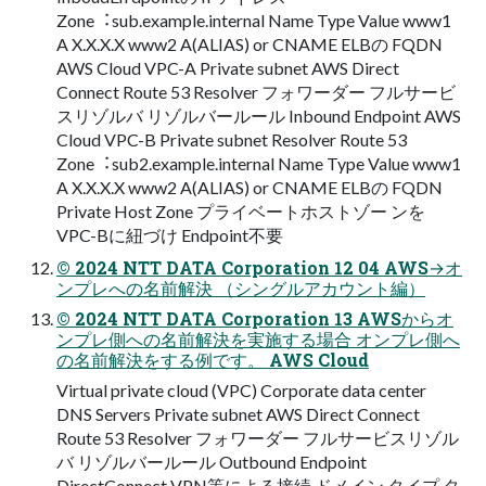
Zone︓sub.example.internal Name Type Value www1
A X.X.X.X www2 A(ALIAS) or CNAME ELBの FQDN
AWS Cloud VPC-A Private subnet AWS Direct
Connect Route 53 Resolver フォワーダー フルサービ
スリゾルバ リゾルバールール Inbound Endpoint AWS
Cloud VPC-B Private subnet Resolver Route 53
Zone︓sub2.example.internal Name Type Value www1
A X.X.X.X www2 A(ALIAS) or CNAME ELBの FQDN
Private Host Zone プライベートホストゾー ンを
VPC-Bに紐づけ Endpoint不要
© 2024 NTT DATA Corporation 12 04 AWS→オ
ンプレへの名前解決 （シングルアカウント編）
© 2024 NTT DATA Corporation 13 AWSからオ
ンプレ側への名前解決を実施する場合 オンプレ側へ
の名前解決をする例です。 AWS Cloud
Virtual private cloud (VPC) Corporate data center
DNS Servers Private subnet AWS Direct Connect
Route 53 Resolver フォワーダー フルサービスリゾル
バ リゾルバールール Outbound Endpoint
DirectConnect VPN等による接続 ドメイン タイプ タ