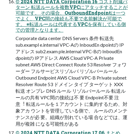
© 2024 NTT DATA Corporation 16 コスト削減パ
ターン 転送ルールを複数VPCにアタッチすることが
可能です。 その場合、OutboundEndpointは⼀つ
でよく、VPC間の接続も不要で名前解決が可能で
す。 ※転送ルールは代表するVPCを保有している側
での管理となります。
Corporate data center DNS Servers 条件 転送先
sub.exampl e.internal VPC-Aの InboudEn dpointの IP
アドレス sub2.exam ple.internal VPC-Bの InboudEn
dpointの IPアドレス AWS Cloud VPC-A Private
subnet AWS Direct Connect Route 53 Resolver フォワ
ーダー フルサービスリゾルバ リゾルバールール
Outbound Endpoint AWS Cloud VPC-B Private subnet
Resolver Route 53 ドメイン タイプ ターゲット XXX
転送 オンプレ DNS ルール リゾルバールール 転送ル
ールの共有 VPC間の接続は不 要 Endpoint不要 注
意︕ 転送ルールを１アカウント に集約するため、対
象アカ ウントを管理している側で、 ルールのメンテ
ナンスが必 要。組織が別れている場 合などでは、運
⽤が複雑 になる可能性がある
© 2024 NTT DATA Corporation 17 06 まとめ