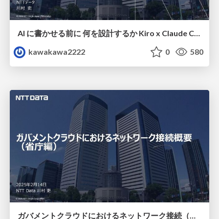
AI に書かせる前に 何を設計するか Kiro x Claude Codeによる 基盤設計の仕様駆動開発実践
kawakawa2222
0
580
ガバメントクラウドにおけるネットワーク接続（省庁編）