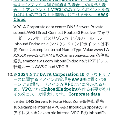
理をオンプレミス側で実施する場合 この構成の場
合、１アカウント１VPCにのみエンドポイントを作
ればよいのでコスト上問題はおこりません。 AWS
Cloud
VPC-A Corporate data center DNS Servers Private
subnet AWS Direct Connect Route 53 Resolver フォワ
ーダー フルサービスリゾルバ リゾルバールール
Inbound Endpoint インバウンドエンドポイ ントは不
要 Zone︓example.internal Name Type Value www1 A
X.X.X.X www2 CNAME XXX.ama zonaws.c om 条件 転
送先 amazonaw s.com InboudEn dpointの IPアドレス
転送ルール AWS Cloud VPC-B
© 2024 NTT DATA Corporation 10 クラウドリソ
ースに関するドメインの管理をAWS側に置くパタ
ーン この場合、ドメインがVPCごとに分かれるた
め、VPCごとにInboudEndpointを作る必要があり
その分コストが増⼤します。 Corporate data
center DNS Servers Private Host Zone 条件 転送先
sub.exampl e.internal VPC-Aの InboudEn dpointの IP
アドレス sub2.exam ple.internal VPC-Bの InboudEn