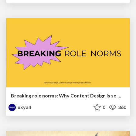
Breaking role norms: Why Content Design is so much more than writing copy - Taylor Woolridge
uxyall
0
360