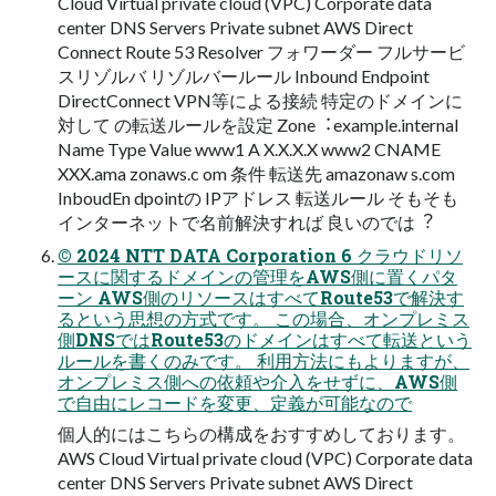
Cloud Virtual private cloud (VPC) Corporate data
center DNS Servers Private subnet AWS Direct
Connect Route 53 Resolver フォワーダー フルサービ
スリゾルバ リゾルバールール Inbound Endpoint
DirectConnect VPN等による接続 特定のドメインに
対して の転送ルールを設定 Zone︓example.internal
Name Type Value www1 A X.X.X.X www2 CNAME
XXX.ama zonaws.c om 条件 転送先 amazonaw s.com
InboudEn dpointの IPアドレス 転送ルール そもそも
インターネットで名前解決すれば 良いのでは︖
© 2024 NTT DATA Corporation 6 クラウドリソ
ースに関するドメインの管理をAWS側に置くパタ
ーン AWS側のリソースはすべてRoute53で解決す
るという思想の⽅式です。 この場合、オンプレミス
側DNSではRoute53のドメインはすべて転送という
ルールを書くのみです。 利⽤⽅法にもよりますが、
オンプレミス側への依頼や介⼊をせずに、AWS側
で⾃由にレコードを変更、定義が可能なので
個⼈的にはこちらの構成をおすすめしております。
AWS Cloud Virtual private cloud (VPC) Corporate data
center DNS Servers Private subnet AWS Direct