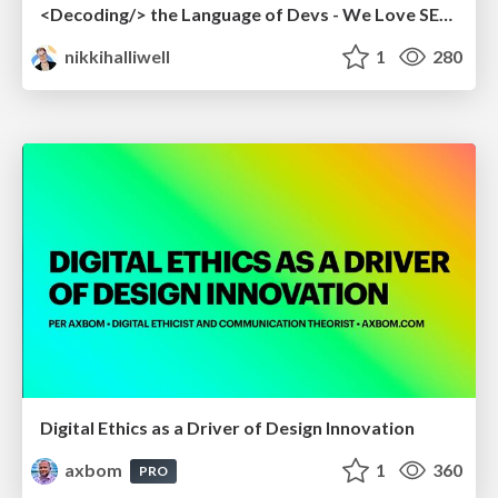
<Decoding/> the Language of Devs - We Love SEO 2024
nikkihalliwell
1
280
Digital Ethics as a Driver of Design Innovation
axbom
1
360
PRO